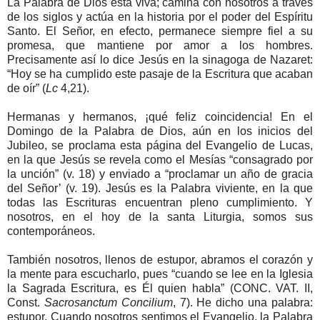
La Palabra de Dios está viva; camina con nosotros a través
de los siglos y actúa en la historia por el poder del Espíritu
Santo. El Señor, en efecto, permanece siempre fiel a su
promesa, que mantiene por amor a los hombres.
Precisamente así lo dice Jesús en la sinagoga de Nazaret:
“Hoy se ha cumplido este pasaje de la Escritura que acaban
de oír” (
Lc
4,21).
Hermanas y hermanos, ¡qué feliz coincidencia! En el
Domingo de la Palabra de Dios, aún en los inicios del
Jubileo, se proclama esta página del Evangelio de Lucas,
en la que Jesús se revela como el Mesías “consagrado por
la unción” (v. 18) y enviado a “proclamar un año de gracia
del Señor’ (v. 19). Jesús es la Palabra viviente, en la que
todas las Escrituras encuentran pleno cumplimiento. Y
nosotros, en el hoy de la santa Liturgia, somos sus
contemporáneos.
También nosotros, llenos de estupor, abramos el corazón y
la mente para escucharlo, pues “cuando se lee en la Iglesia
la Sagrada Escritura, es Él quien habla” (CONC. VAT. II,
Const.
Sacrosanctum Concilium
, 7). He dicho una palabra:
estupor. Cuando nosotros sentimos el Evangelio, la Palabra