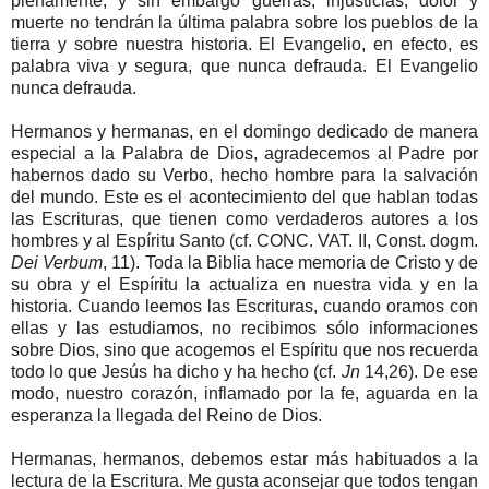
plenamente; y sin embargo guerras, injusticias, dolor y
muerte no tendrán la última palabra sobre los pueblos de la
tierra y sobre nuestra historia. El Evangelio, en efecto, es
palabra viva y segura, que nunca defrauda. El Evangelio
nunca defrauda.
Hermanos y hermanas, en el domingo dedicado de manera
especial a la Palabra de Dios, agradecemos al Padre por
habernos dado su Verbo, hecho hombre para la salvación
del mundo. Este es el acontecimiento del que hablan todas
las Escrituras, que tienen como verdaderos autores a los
hombres y al Espíritu Santo (cf. CONC. VAT. II, Const. dogm.
Dei Verbum
, 11). Toda la Biblia hace memoria de Cristo y de
su obra y el Espíritu la actualiza en nuestra vida y en la
historia. Cuando leemos las Escrituras, cuando oramos con
ellas y las estudiamos, no recibimos sólo informaciones
sobre Dios, sino que acogemos el Espíritu que nos recuerda
todo lo que Jesús ha dicho y ha hecho (cf.
Jn
14,26). De ese
modo, nuestro corazón, inflamado por la fe, aguarda en la
esperanza la llegada del Reino de Dios.
Hermanas, hermanos, debemos estar más habituados a la
lectura de la Escritura. Me gusta aconsejar que todos tengan