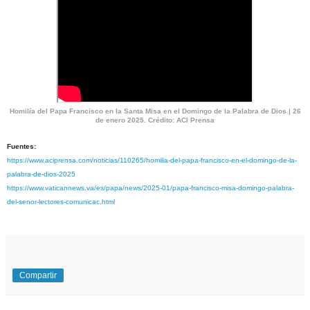
Homilía del Papa Francisco en la Santa Misa en el Domingo de la Palabra de Dios | 26
de enero 2025. Crédito: ACI Prensa
Fuentes:
https://www.aciprensa.com/noticias/110265/homilia-del-papa-francisco-en-el-domingo-de-la-
palabra-de-dios-2025
https://www.vaticannews.va/es/papa/news/2025-01/papa-francisco-misa-domingo-palabra-
del-senor-lectores-comunicac.html
Compartir