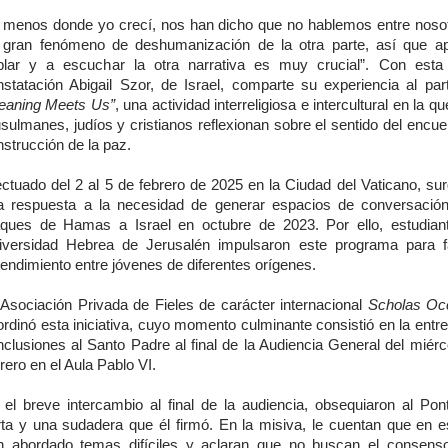
l menos donde yo crecí, nos han dicho que no hablemos entre noso
 gran fenómeno de deshumanización de la otra parte, así que a
blar y a escuchar la otra narrativa es muy crucial”. Con esta
nstatación Abigail Szor, de Israel, comparte su experiencia al part
eaning Meets Us”
, una actividad interreligiosa e intercultural en la q
ulmanes, judíos y cristianos reflexionan sobre el sentido del encue
strucción de la paz.
ectuado del 2 al 5 de febrero de 2025 en la Ciudad del Vaticano, su
a respuesta a la necesidad de generar espacios de conversación
aques de Hamas a Israel en octubre de 2023. Por ello, estudian
iversidad Hebrea de Jerusalén impulsaron este programa para fac
endimiento entre jóvenes de diferentes orígenes.
 Asociación Privada de Fieles de carácter internacional
Scholas Oc
rdinó esta iniciativa, cuyo momento culminante consistió en la entr
nclusiones al Santo Padre al final de la Audiencia General del miérc
rero en el Aula Pablo VI.
 el breve intercambio al final de la audiencia, obsequiaron al Pont
rta y una sudadera que él firmó. En la misiva, le cuentan que en e
n abordado temas difíciles y aclaran que no buscan el consenso