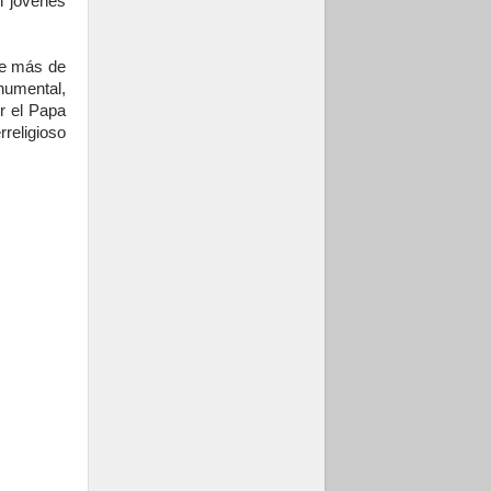
n jóvenes
de más de
numental,
or el Papa
religioso