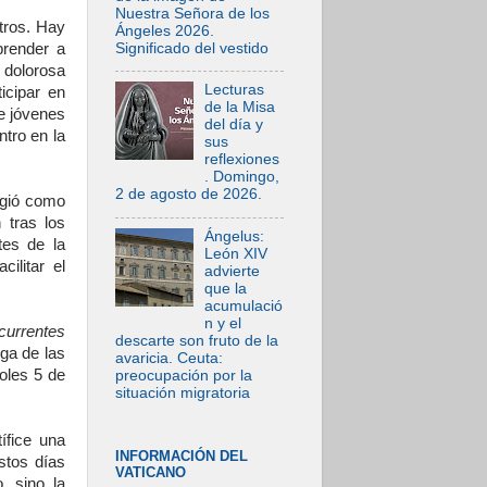
Nuestra Señora de los
tros. Hay
Ángeles 2026.
Significado del vestido
prender a
 dolorosa
Lecturas
icipar en
de la Misa
ue jóvenes
del día y
ntro en la
sus
reflexiones
. Domingo,
2 de agosto de 2026.
rgió como
 tras los
Ángelus:
tes de la
León XIV
ilitar el
advierte
que la
acumulació
n y el
currentes
descarte son fruto de la
ega de las
avaricia. Ceuta:
oles 5 de
preocupación por la
situación migratoria
ífice una
INFORMACIÓN DEL
stos días
VATICANO
, sino la