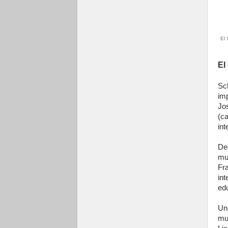
El 
El
Sc
im
Jo
(c
int
De
mu
Fr
in
ed
Un
mu