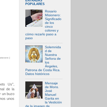
ENTRADAS
POPULARES
Rosario
Misionero:
Significado
de los
cinco
colores y
cómo rezarlo paso a
paso
Solemnida
d de
Nuestra
stevere |
Señora de
los
Ángeles,
Patrona de Costa Rica.
Datos históricos
Mensaje
ets Us”,
de Mons.
nal de la
José
y un buzo
Manuel
Garita en
rnos unos
la Vestición
de la imagen de