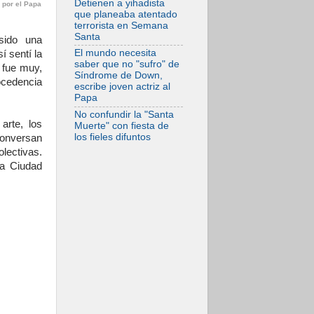
Detienen a yihadista
 por el Papa
frente al drama
que planeaba atentado
migratorio
terrorista en Semana
Santa
sido una
El mundo necesita
í sentí la
saber que no "sufro" de
 fue muy,
Síndrome de Down,
ocedencia
escribe joven actriz al
Papa
No confundir la "Santa
arte, los
Muerte" con fiesta de
los fieles difuntos
 conversan
lectivas.
la Ciudad