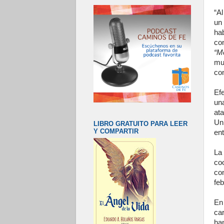
“A
un
ha
co
“M
mus
con
Ef
un
at
Un
LIBRO GRATUITO PARA LEER
Y COMPARTIR
ent
La
coo
co
feb
En
ca
ha