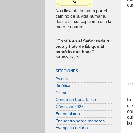
ca
Nos lleva de la mano por el
camino de la vida humana,
desde su concepción hasta la
muerte natural.
"Confía en el Señor toda tu
vida y fíate de Él, que Él
sabrá lo que hace"
Salmo 37, 5
SECCIONES:
Avisos
El 
Bioética
Cisma
En
Congreso Eucarístico
di
Cónclave 2025
co
Ecumenismo
qu
Encuentro sobre menores
la
Evangelio del día