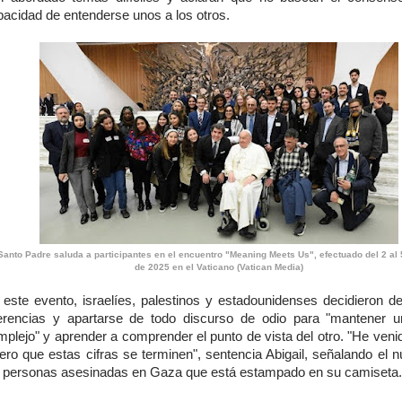
pacidad de entenderse unos a los otros.
Santo Padre saluda a participantes en el encuentro "Meaning Meets Us", efectuado del 2 al 
de 2025 en el Vaticano (Vatican Media)
 este evento, israelíes, palestinos y estadounidenses decidieron der
ferencias y apartarse de todo discurso de odio para "mantener u
mplejo" y aprender a comprender el punto de vista del otro. "He veni
iero que estas cifras se terminen", sentencia Abigail, señalando el 
s personas asesinadas en Gaza que está estampado en su camiseta.