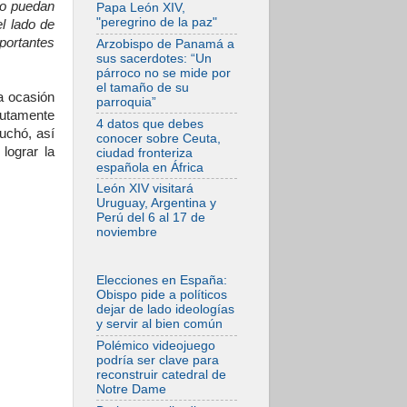
tensiones y ataques
no puedan
Papa León XIV,
en el sur del país
"peregrino de la paz"
l lado de
06.08.2026
portantes
Arzobispo de Panamá a
Hiroshima y
sus sacerdotes: “Un
Nagasaki, 81 años
párroco no se mide por
después.
el tamaño de su
Comienzan "Diez
a ocasión
parroquia”
Días Oración por la
lutamente
Paz"
4 datos que debes
cuchó, así
conocer sobre Ceuta,
06.08.2026
lograr la
ciudad fronteriza
Pizzaballa en Asís:
española en África
los cristianos
quieren paz
León XIV visitará
Uruguay, Argentina y
06.08.2026
Perú del 6 al 17 de
Sturla: La visita de
noviembre
León XIV será una
buena noticia para
todo el Uruguay
Elecciones en España:
06.08.2026
Obispo pide a políticos
León XIV: La
dejar de lado ideologías
revolución del
y servir al bien común
Evangelio derriba
los muros que
Polémico videojuego
separan
podría ser clave para
reconstruir catedral de
06.08.2026
Notre Dame
La Iglesia en Ceuta:
caridad y esperanza