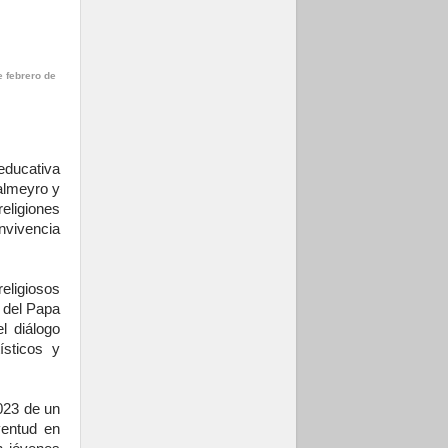
e febrero de
educativa
almeyro y
eligiones
nvivencia
eligiosos
 del Papa
l diálogo
ísticos y
023 de un
ventud en