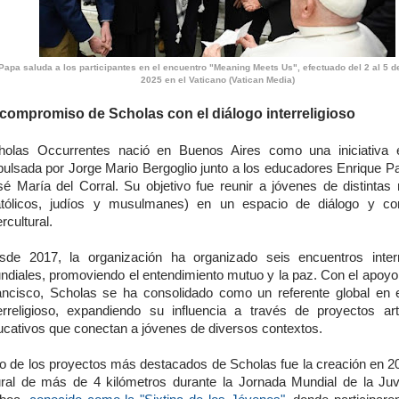
Papa saluda a los participantes en el encuentro "Meaning Meets Us", efectuado del 2 al 5 d
2025 en el Vaticano (Vatican Media)
 compromiso de Scholas con el diálogo interreligioso
holas Occurrentes nació en Buenos Aires como una iniciativa 
pulsada por Jorge Mario Bergoglio junto a los educadores Enrique P
sé María del Corral. Su objetivo fue reunir a jóvenes de distintas r
atólicos, judíos y musulmanes) en un espacio de diálogo y co
ercultural.
sde 2017, la organización ha organizado seis encuentros interr
ndiales, promoviendo el entendimiento mutuo y la paz. Con el apoyo
ancisco, Scholas se ha consolidado como un referente global en e
terreligioso, expandiendo su influencia a través de proyectos art
ucativos que conectan a jóvenes de diversos contextos.
o de los proyectos más destacados de Scholas fue la creación en 2
ral de más de 4 kilómetros durante la Jornada Mundial de la Ju