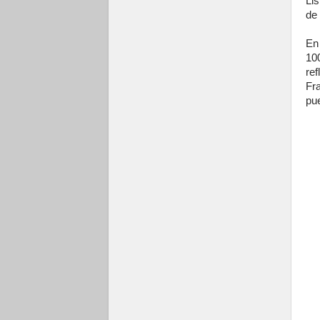
Li
de 
En
10
ref
Fr
pu