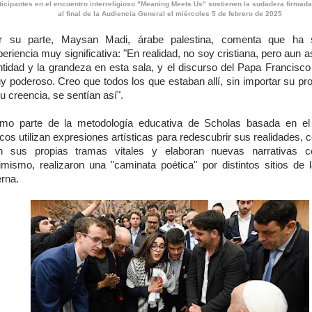
ticipantes en el encuentro interreligioso "Meaning Meets Us" sostienen la sudadera firmada
al final de la Audiencia General el miércoles 5 de febrero de 2025
r su parte, Maysan Madi, árabe palestina, comenta que ha 
eriencia muy significativa: "En realidad, no soy cristiana, pero aun as
ntidad y la grandeza en esta sala, y el discurso del Papa Francisco
y poderoso. Creo que todos los que estaban allí, sin importar su pr
u creencia, se sentían así".
mo parte de la metodología educativa de Scholas basada en el 
cos utilizan expresiones artísticas para redescubrir sus realidades,
n sus propias tramas vitales y elaboran nuevas narrativas co
imismo, realizaron una "caminata poética" por distintos sitios de 
erna.