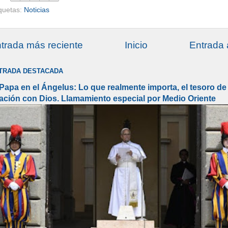
iquetas:
Noticias
trada más reciente
Inicio
Entrada 
TRADA DESTACADA
 Papa en el Ángelus: Lo que realmente importa, el tesoro de 
lación con Dios. Llamamiento especial por Medio Oriente