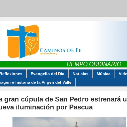
Reflexiones
Evangelio del Día
Noticias
Música
Vid
magen e historia de la Virgen del Valle
a gran cúpula de San Pedro estrenará 
ueva iluminación por Pascua