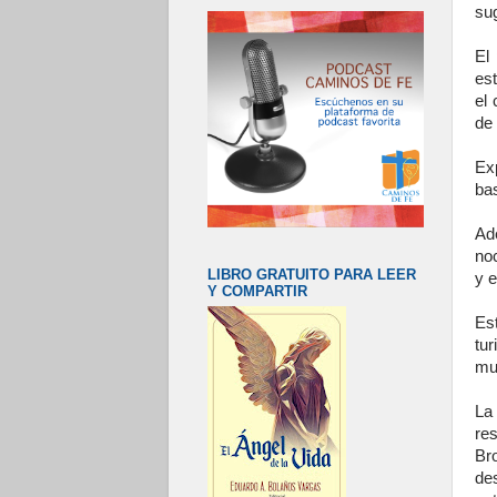
su
El
es
el 
de 
Ex
bas
Ad
no
LIBRO GRATUITO PARA LEER
y e
Y COMPARTIR
Es
tu
mu
La
re
Br
des