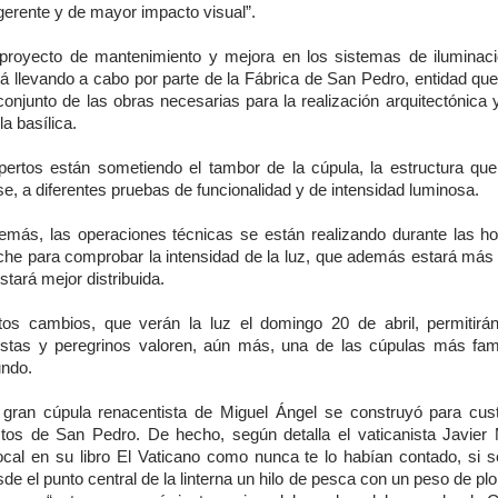
gerente y de mayor impacto visual”.
 proyecto de mantenimiento y mejora en los sistemas de iluminac
tá llevando a cabo por parte de la Fábrica de San Pedro, entidad que
conjunto de las obras necesarias para la realización arquitectónica y
la basílica.
pertos están sometiendo el tambor de la cúpula, la estructura que
e, a diferentes pruebas de funcionalidad y de intensidad luminosa.
emás, las operaciones técnicas se están realizando durante las ho
che para comprobar la intensidad de la luz, que además estará más 
stará mejor distribuida.
tos cambios, que verán la luz el domingo 20 de abril, permitirá
ristas y peregrinos valoren, aún más, una de las cúpulas más fa
ndo.
 gran cúpula renacentista de Miguel Ángel se construyó para cust
stos de San Pedro. De hecho, según detalla el vaticanista Javier 
ocal en su libro El Vaticano como nunca te lo habían contado, si s
de el punto central de la linterna un hilo de pesca con un peso de p