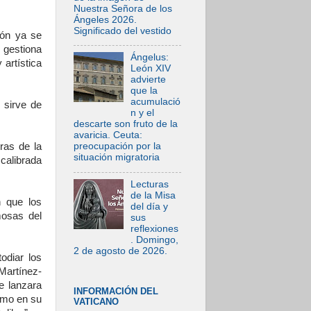
Nuestra Señora de los
Ángeles 2026.
Significado del vestido
ión ya se
 gestiona
Ángelus:
 artística
León XIV
advierte
que la
acumulació
 sirve de
n y el
descarte son fruto de la
avaricia. Ceuta:
ras de la
preocupación por la
situación migratoria
calibrada
Lecturas
de la Misa
n que los
del día y
mosas del
sus
reflexiones
. Domingo,
2 de agosto de 2026.
odiar los
Martínez-
e lanzara
INFORMACIÓN DEL
lomo en su
VATICANO