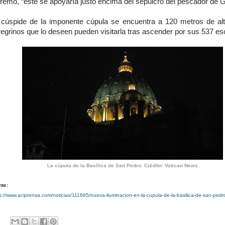
remo, “este se apoyaría justo encima del sepulcro del pescador de Ga
 cúspide de la imponente cúpula se encuentra a 120 metros de alt
egrinos que lo deseen pueden visitarla tras ascender por sus 537 es
La cúpula de la Basílica de San Pedro. Crédito: Vatican News
nte:
s://www.aciprensa.com/noticias/111685/nueva-iluminacion-en-la-cupula-de-la-basilica-de-san-pedr