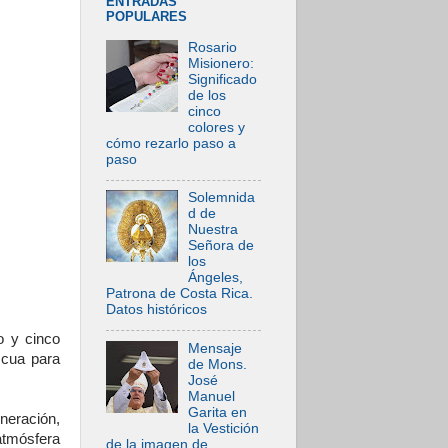
ENTRADAS
POPULARES
Rosario
Misionero:
Significado
de los
cinco
colores y
cómo rezarlo paso a
paso
Solemnida
d de
Nuestra
Señora de
los
Ángeles,
Patrona de Costa Rica.
Datos históricos
o y cinco
Mensaje
scua para
de Mons.
José
Manuel
Garita en
neración,
la Vestición
atmósfera
de la imagen de