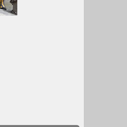
Obispos de
Ecuador: El bien de
las familias no
admite premuras
legislativas