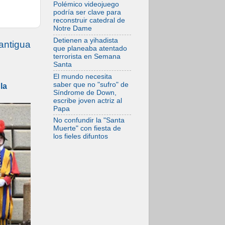
Trienal de Arte de
Polémico videojuego
las Universidades
podría ser clave para
Católicas:
reconstruir catedral de
«Exercises in
Notre Dame
Empathy»
Detienen a yihadista
07.08.2026
antigua
que planeaba atentado
Fortunatus
terrorista en Semana
Nwachukwu: la
Santa
comunicación como
misión al servicio
El mundo necesita
del Evangelio
saber que no "sufro" de
la
Síndrome de Down,
07.08.2026
escribe joven actriz al
SIGNIS 2026, dar
Papa
voz a las religiosas
en el espacio
No confundir la "Santa
público
Muerte" con fiesta de
07.08.2026
los fieles difuntos
Lanzan un proyecto
de empoderamiento
digital para mujeres
líderes en África
07.08.2026
Programa oficial del
Viaje Apostólico del
Papa León XIV a
Francia
07.08.2026