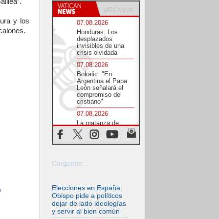
lilea”.
ura y los
07.08.2026
calones.
Honduras: Los
desplazados
invisibles de una
crisis olvidada
07.08.2026
Bokalic: "En
Argentina el Papa
León señalará el
compromiso del
cristiano"
07.08.2026
La matanza de
niños en Gaza no
cesa: 300 muertos
en 300 días
07.08.2026
Cargando...
Tagle: La guerra
desfigura el mundo,
solo la revelación
de Dios lo
Elecciones en España:
o
transfigura
Obispo pide a políticos
dejar de lado ideologías
07.08.2026
y servir al bien común
Presentada la