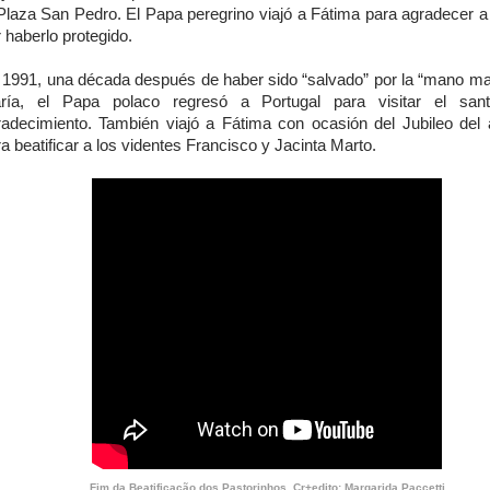
 Plaza San Pedro. El Papa peregrino viajó a Fátima para agradecer a 
 haberlo protegido.
 1991, una década después de haber sido “salvado” por la “mano ma
ría, el Papa polaco regresó a Portugal para visitar el sant
radecimiento. También viajó a Fátima con ocasión del Jubileo del
a beatificar a los videntes Francisco y Jacinta Marto.
Fim da Beatificação dos Pastorinhos. Cr+edito: Margarida Paccetti