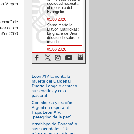
sociedad necesita
la Virgen
el mensaje del
Evangelio
05.08.2026
terna” de
Santa María la
uario en
Mayor, Makrickas:
La gracia de Dios
 año 2000
desciende sobre el
mundo
05.08.2026
Cristianos y
confucianos:
Respeto y sabiduría
para afrontar los
urgentes desafíos
de hoy
León XIV lamenta la
muerte del Cardenal
05.08.2026
Duarte Langa y destaca
En marcha hacia
su sencillez y celo
Asís en nombre de
pastoral
San Francisco, a la
espera de León
Con alegría y oración,
Argentina espera al
05.08.2026
Papa León XIV,
Venezuela, Padre
"peregrino de la paz"
Pagniello: "En
medio del dolor, una
Arzobispo de Panamá a
Iglesia que no se
sus sacerdotes: “Un
rinde"
párroco no se mide por