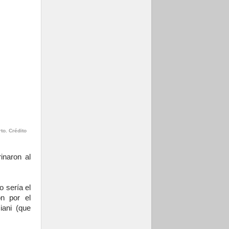
to. Crédito
inaron al
 sería el
ón por el
iani (que