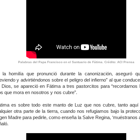
Palabras del Papa Francisco en el Santuario de Fátima. Crédito: ACI Prensa
 la homilía que pronunció durante la canonización, aseguró q
eviendo y advirtiéndonos sobre el peligro del infierno” al que conduc
n Dios, se apareció en Fátima a tres pastorcitos para “recordarnos 
os que mora en nosotros y nos cubre”.
átima es sobre todo este manto de Luz que nos cubre, tanto aqu
lquier otra parte de la tierra, cuando nos refugiamos bajo la protec
rgen Madre para pedirle, como enseña la Salve Regina, ‘muéstranos a
ñaló.