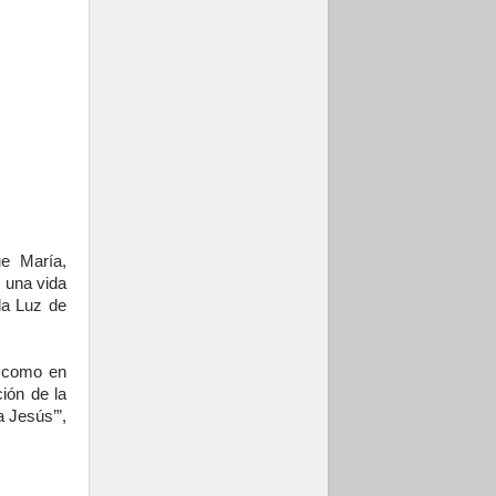
ue María,
e una vida
la Luz de
í como en
ción de la
 Jesús’”,