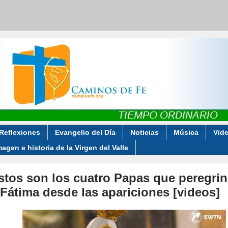
Reflexiones
Evangelio del Día
Noticias
Música
Vid
magen e historia de la Virgen del Valle
stos son los cuatro Papas que peregri
 Fátima desde las apariciones [videos]