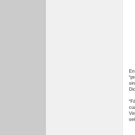
En
“pr
si
Di
“F
cua
Vi
se