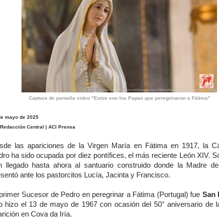
Captura de pantalla video "Estos son los Papas que peregrinaron a Fátima"
de mayo de 2025
 Redacción Central | ACI Prensa
sde las apariciones de la Virgen María en Fátima en 1917, la C
ro ha sido ocupada por diez pontífices, el más reciente León XIV. S
n llegado hasta ahora al santuario construido donde la Madre d
sentó ante los pastorcitos Lucía, Jacinta y Francisco.
 primer Sucesor de Pedro en peregrinar a Fátima (Portugal) fue
San 
lo hizo el 13 de mayo de 1967 con ocasión del 50° aniversario de l
rición en Cova da Iría.