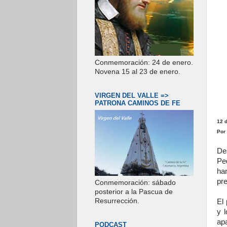
Conmemoración: 24 de enero.
Novena 15 al 23 de enero.
VIRGEN DEL VALLE =>
PATRONA CAMINOS DE FE
12 
Por
De
Ped
ha
pre
Conmemoración: sábado
posterior a la Pascua de
Resurrección.
El
y 
apa
PODCAST