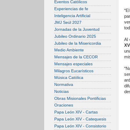
Eventos Católicos
Experiencias de fe
“E
Inteligencia Artificial
par
ve
JMJ Seúl 2027
tod
Jornadas de la Juventud
Jubileo Ordinario 2025
Al
Jubileo de la Misericordia
XV
Medio Ambiente
un
mis
Mensajes de la CECOR
Mensajes especiales
“N
Milagros Eucarísticos
se
Música Católica
ard
Normativa
di
Noticias
de
Obras Misionales Pontificias
Oraciones
Papa León XIV - Cartas
Papa León XIV - Catequesis
Papa León XIV - Consistorio