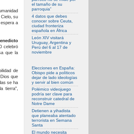
el tamaño de su
05.08.2026
parroquia”
humanidad
La Fuerza del
"Círculo de Héroes"
4 datos que debes
 Cielo, su
con el Papa en la
conocer sobre Ceuta,
 espera a
Audiencia General
ciudad fronteriza
española en África
05.08.2026
Nuncio en Ucrania:
León XIV visitará
enedicto
Preocupa escuchar
Uruguay, Argentina y
a quienes bendicen
0 celebró
Perú del 6 al 17 de
la guerra
noviembre
sa que la
05.08.2026
Ucrania: Ataque
masivo en Kyiv
Elecciones en España:
ilidad de
durante la noche
Obispo pide a políticos
 Dios que
dejar de lado ideologías
05.08.2026
y servir al bien común
idas se ha
Colombo: "La visita
del Papa a
 tierra”,
Polémico videojuego
Argentina llevará un
podría ser clave para
mensaje de paz y
reconstruir catedral de
dignidad humana"
Notre Dame
05.08.2026
Detienen a yihadista
Iglesia en Uruguay:
que planeaba atentado
la visita del Papa
terrorista en Semana
fortalecerá la fe y la
Santa
esperanza
El mundo necesita