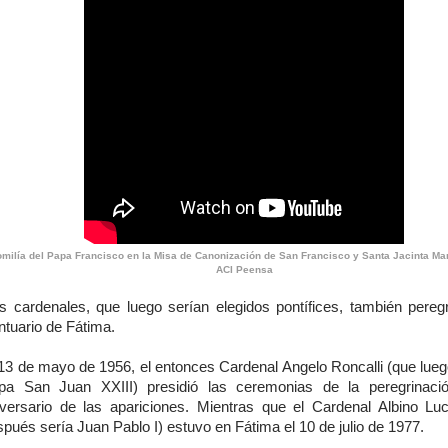
milía del Papa Francisco en la Misa de Canonización de San Francisco y Santa Jacinta Mar
ACI Peensa
s cardenales, que luego serían elegidos pontífices, también peregr
ntuario de Fátima.
 13 de mayo de 1956, el entonces Cardenal Angelo Roncalli (que luego
pa San Juan XXIII) presidió las ceremonias de la peregrinaci
iversario de las apariciones. Mientras que el Cardenal Albino Luc
pués sería Juan Pablo I) estuvo en Fátima el 10 de julio de 1977.