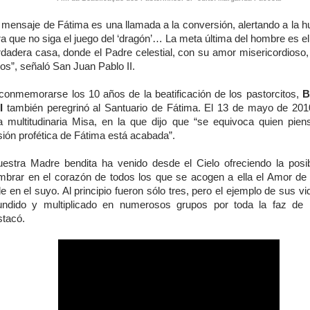
l mensaje de Fátima es una llamada a la conversión, alertando a la 
a que no siga el juego del ‘dragón’… La meta última del hombre es el
rdadera casa, donde el Padre celestial, con su amor misericordioso,
os”, señaló San Juan Pablo II.
 conmemorarse los 10 años de la beatificación de los pastorcitos,
B
I
también peregrinó al Santuario de Fátima. El 13 de mayo de 201
a multitudinaria Misa, en la que dijo que “se equivoca quien pien
ión profética de Fátima está acabada”.
uestra Madre bendita ha venido desde el Cielo ofreciendo la posib
mbrar en el corazón de todos los que se acogen a ella el Amor de
e en el suyo. Al principio fueron sólo tres, pero el ejemplo de sus v
fundido y multiplicado en numerosos grupos por toda la faz de la
stacó.