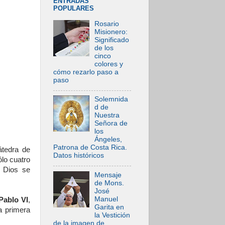
ENTRADAS
POPULARES
Rosario
Misionero:
Significado
de los
cinco
colores y
cómo rezarlo paso a
paso
Solemnida
d de
Nuestra
Señora de
los
Ángeles,
Patrona de Costa Rica.
átedra de
Datos históricos
ólo cuatro
e Dios se
Mensaje
de Mons.
José
Manuel
Pablo VI
,
Garita en
a primera
la Vestición
de la imagen de