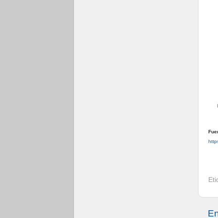
Fue
http
Et
En