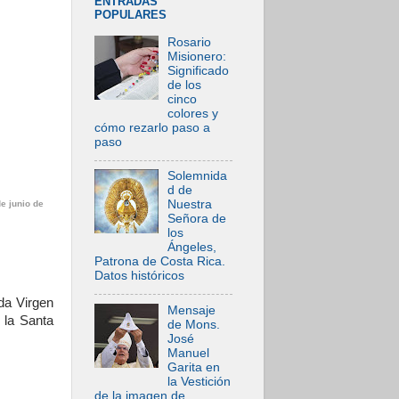
ENTRADAS
POPULARES
Rosario
Misionero:
Significado
de los
cinco
colores y
cómo rezarlo paso a
paso
Solemnida
d de
Nuestra
e junio de
Señora de
los
Ángeles,
Patrona de Costa Rica.
Datos históricos
da Virgen
Mensaje
 la Santa
de Mons.
José
Manuel
Garita en
la Vestición
de la imagen de