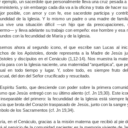
r ejemplo, un sacerdote que personalmente lleva una cruz pesada a
ministerio, y sin embargo cada día va a la oficina y trata de hacer su 
jor posible, con amor y con fe, ese sacerdote participa y contri
cundidad de la Iglesia. Y lo mismo un padre o una madre de famili
sa vive una situación difícil —un hijo que da preocupaciones,
fermo— y lleva adelante su trabajo con empeño: ese hombre y esa 
undos con la fecundidad de María y de la Iglesia.
semos ahora al segundo icono, el que escribe san Lucas al inic
chos de los Apóstoles, donde representa a la Madre de Jesús ju
óstoles y discípulos en el Cenáculo (1,12-14). Nos muestra la mate
ría para con la Iglesia naciente, una maternidad “arquetípica”, que 
tual en todo tiempo y lugar. Y, sobre todo, es siempre fruto del
cual, del don del Señor crucificado y resucitado.
 Espíritu Santo, que desciende con poder sobre la primera comunid
mo que Jesús entregó con su último aliento (cf. Jn 19,30). Este ico
inseparable del primero: la fecundidad de la Iglesia está siempre l
cia que brota del Corazón traspasado de Jesús, junto con la sangre 
mbolo de los Sacramentos (cf. Jn 19,34).
ía, en el Cenáculo, gracias a la misión materna que recibió al pie d
á al servicio de la comunidad naciente: es la memoria viviente de J