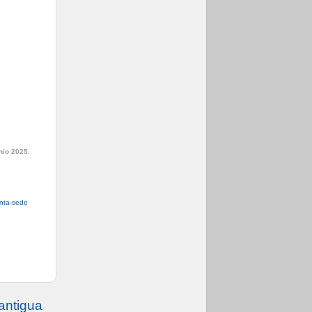
nio 2025.
anta-sede
antigua