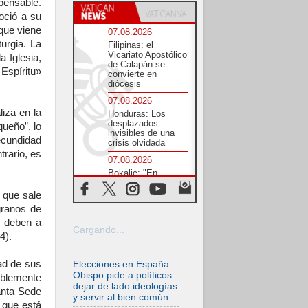
mpensable.
oció a su
que viene
07.08.2026
urgia. La
Filipinas: el
Vicariato Apostólico
a Iglesia,
de Calapán se
Espíritu»
convierte en
diócesis
07.08.2026
iza en la
Honduras: Los
desplazados
ueño”, lo
invisibles de una
ecundidad
crisis olvidada
trario, es
07.08.2026
Bokalic: "En
Argentina el Papa
León señalará el
l que sale
compromiso del
granos de
cristiano"
e deben a
07.08.2026
Cargando...
4).
La matanza de
niños en Gaza no
cesa: 300 muertos
dad de sus
Elecciones en España:
en 300 días
Obispo pide a políticos
rablemente
dejar de lado ideologías
07.08.2026
anta Sede
y servir al bien común
Tagle: La guerra
a que está