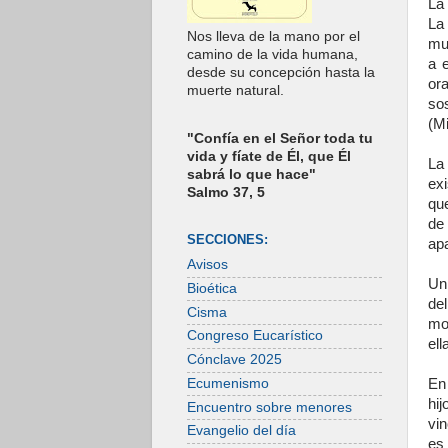
La 
La
Nos lleva de la mano por el
mu
camino de la vida humana,
a 
desde su concepción hasta la
ora
muerte natural.
so
(Mi
"Confía en el Señor toda tu
vida y fíate de Él, que Él
La
sabrá lo que hace"
ex
Salmo 37, 5
qu
de 
SECCIONES:
apa
Avisos
Un 
Bioética
de
Cisma
mo
Congreso Eucarístico
ell
Cónclave 2025
Ecumenismo
En 
hij
Encuentro sobre menores
vi
Evangelio del día
es 