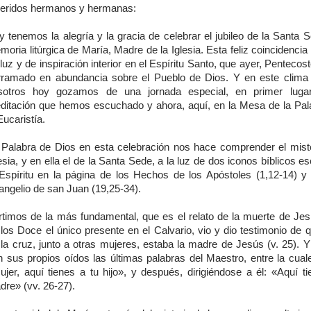
eridos hermanos y hermanas:
 tenemos la alegría y la gracia de celebrar el jubileo de la Santa 
oria litúrgica de María, Madre de la Iglesia. Esta feliz coincidencia
luz y de inspiración interior en el Espíritu Santo, que ayer, Pentecos
rramado en abundancia sobre el Pueblo de Dios. Y en este clima e
sotros hoy gozamos de una jornada especial, en primer lugar
ditación que hemos escuchado y ahora, aquí, en la Mesa de la Pal
Eucaristía.
 Palabra de Dios en esta celebración nos hace comprender el miste
esia, y en ella el de la Santa Sede, a la luz de dos iconos bíblicos es
 Espíritu en la página de los Hechos de los Apóstoles (1,12-14) y 
angelio de san Juan (19,25-34).
rtimos de la más fundamental, que es el relato de la muerte de Jes
los Doce el único presente en el Calvario, vio y dio testimonio de q
 la cruz, junto a otras mujeres, estaba la madre de Jesús (v. 25). 
n sus propios oídos las últimas palabras del Maestro, entre la cuale
ujer, aquí tienes a tu hijo», y después, dirigiéndose a él: «Aquí ti
dre» (vv. 26-27).