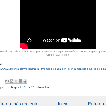
Homilía de León XIV en la Misa por la Memoria Litúrgica de María, Madre de la Iglesia | 9 Ju
Crédito: ACI Prensa
nte:
s://www.aciprensa.com/noticias/114145/homilia-del-papa-leon-xiv-en-la-misa-por-el-jubileo-de-la-s
iquetas:
Papa León XIV - Homilías
trada más reciente
Inicio
Entrada 