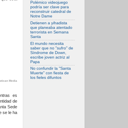
desfigura el mundo,
Polémico videojuego
solo la revelación
podría ser clave para
de Dios lo
reconstruir catedral de
transfigura
Notre Dame
07.08.2026
Detienen a yihadista
Presentada la
que planeaba atentado
Trienal de Arte de
terrorista en Semana
las Universidades
Santa
Católicas:
«Exercises in
El mundo necesita
Empathy»
saber que no "sufro" de
Síndrome de Down,
07.08.2026
escribe joven actriz al
Fortunatus
Papa
Nwachukwu: la
comunicación como
No confundir la "Santa
misión al servicio
Muerte" con fiesta de
del Evangelio
los fieles difuntos
atican Media
07.08.2026
SIGNIS 2026, dar
voz a las religiosas
en el espacio
ntras es
público
ntidad de
07.08.2026
anta Sede
Lanzan un proyecto
e se le ha
de empoderamiento
digital para mujeres
líderes en África