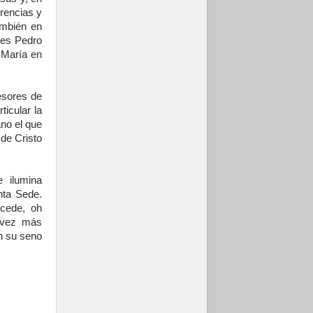
erencias y
ambién en
 es Pedro
r María en
esores de
icular la
ano el que
 de Cristo
 ilumina
nta Sede.
ncede, oh
a vez más
en su seno