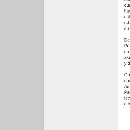
cua
ha
es
(cf
su 
De
Pe
co-
ase
y d
Qu
nu
As
Pa
fec
a t