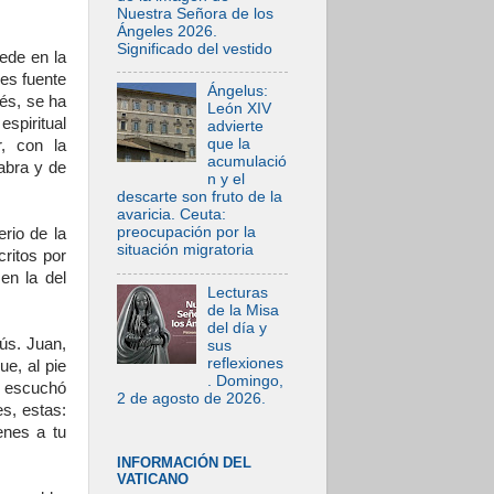
Nuestra Señora de los
Ángeles 2026.
Significado del vestido
Sede en la
 es fuente
Ángelus:
tés, se ha
León XIV
spiritual
advierte
que la
, con la
acumulació
abra y de
n y el
descarte son fruto de la
avaricia. Ceuta:
preocupación por la
rio de la
situación migratoria
critos por
en la del
Lecturas
de la Misa
del día y
ús. Juan,
sus
reflexiones
ue, al pie
. Domingo,
Y escuchó
2 de agosto de 2026.
s, estas:
enes a tu
INFORMACIÓN DEL
VATICANO