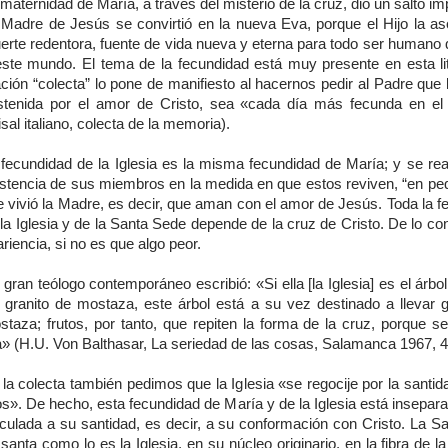
maternidad de María, a través del misterio de la cruz, dio un salto i
 Madre de Jesús se convirtió en la nueva Eva, porque el Hijo la as
erte redentora, fuente de vida nueva y eterna para todo ser humano 
este mundo. El tema de la fecundidad está muy presente en esta lit
ción “colecta” lo pone de manifiesto al hacernos pedir al Padre que l
stenida por el amor de Cristo, sea «cada día más fecunda en el 
sal italiano, colecta de la memoria).
 fecundidad de la Iglesia es la misma fecundidad de María; y se real
istencia de sus miembros en la medida en que estos reviven, “en peq
e vivió la Madre, es decir, que aman con el amor de Jesús. Toda la f
la Iglesia y de la Santa Sede depende de la cruz de Cristo. De lo con
riencia, si no es que algo peor.
gran teólogo contemporáneo escribió: «Si ella [la Iglesia] es el árbo
l granito de mostaza, este árbol está a su vez destinado a llevar 
staza; frutos, por tanto, que repiten la forma de la cruz, porque s
a» (H.U. Von Balthasar, La seriedad de las cosas, Salamanca 1967, 4
la colecta también pedimos que la Iglesia «se regocije por la santi
os». De hecho, esta fecundidad de María y de la Iglesia está insepa
nculada a su santidad, es decir, a su conformación con Cristo. La S
santa como lo es la Iglesia, en su núcleo originario, en la fibra de l