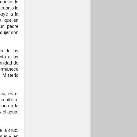
 causa de
07.08.2026
trabajo lo
Programa oficial del
Viaje Apostólico del
buye a la
Papa León XIV a
a, que en
Francia
 un padre
mujer son
io de los
nto a los
rnidad de
permanece
 Misterio
ad, es el
no bíblico
igada a la
y el agua,
e la cruz,
esús y, en