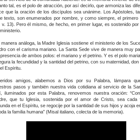
nto tal, es el polo de atracción, por así decirlo, que armoniza las dif
ce que la oración de los discípulos sea unánime. Los Apóstoles, t
te texto, son enumerados por nombre, y como siempre, el primero
. v. 13). Pero él mismo, de hecho, en primer lugar, es sostenido po
ministerio.
 manera análoga, la Madre Iglesia sostiene el ministerio de los Suc
dro con el carisma mariano. La Santa Sede vive de manera muy part
presencia de ambos polos: el mariano y el petrino. Y es el polo mari
gura la fecundidad y la santidad del petrino, con su maternidad, don
el Espíritu.
eridos amigos, alabemos a Dios por su Palabra, lámpara que
estros pasos y también nuestra vida cotidiana al servicio de la Sa
í, iluminados por esta Palabra, renovemos nuestra oración: “Co
dre, que tu Iglesia, sostenida por el amor de Cristo, sea cad
unda en el Espíritu, se regocije por la santidad de sus hijos y acoja 
oda la familia humana” (Misal italiano, colecta de la memoria).