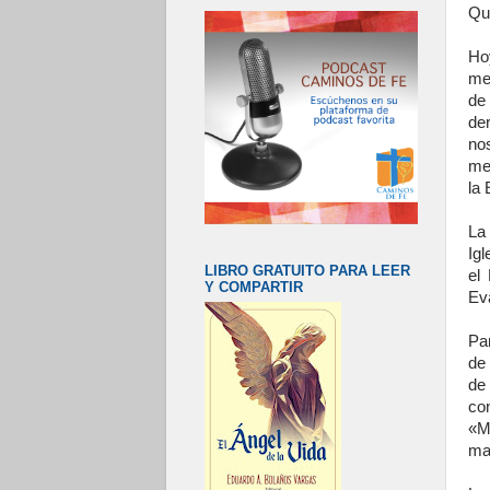
Qu
Hoy
mem
de 
de
no
me
la 
La
Igl
LIBRO GRATUITO PARA LEER
el
Y COMPARTIR
Ev
Pa
de 
de
co
«M
ma