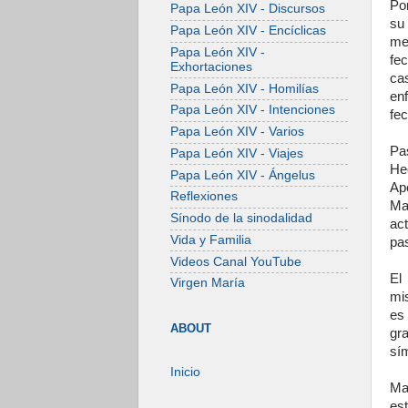
Po
Papa León XIV - Discursos
su 
Papa León XIV - Encíclicas
me
Papa León XIV -
fe
Exhortaciones
ca
Papa León XIV - Homilías
en
Papa León XIV - Intenciones
fec
Papa León XIV - Varios
Pa
Papa León XIV - Viajes
He
Papa León XIV - Ángelus
Ap
Reflexiones
Ma
Sínodo de la sinodalidad
ac
Vida y Familia
pas
Videos Canal YouTube
El
Virgen María
mis
es 
ABOUT
gra
sí
Inicio
Mar
est