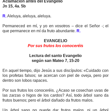
Aclamación antes del Evangelio
Jn 15, 4a. 5b
R.
Aleluya, aleluya, aleluya.
Permaneced en mí, y yo en vosotros – dice el Señor -; el
que permanece en mí da fruto abundante.
R.
EVANGELIO
Por sus frutos los conoceréis
Lectura del santo Evangelio
según san Mateo 7, 15-20
En aquel tiempo, dijo Jesús a sus discípulos: «Cuidado con
los profetas falsos; se acercan con piel de oveja, pero por
dentro son lobos rapaces.
Por sus frutos los conoceréis. ¿Acaso se cosechan uvas de
las zarzas o higos de los cardos? Así, todo árbol sano da
frutos buenos; pero el árbol dañado da frutos malos.
Un árbol sano no puede dar frutos malos, ni un árbol