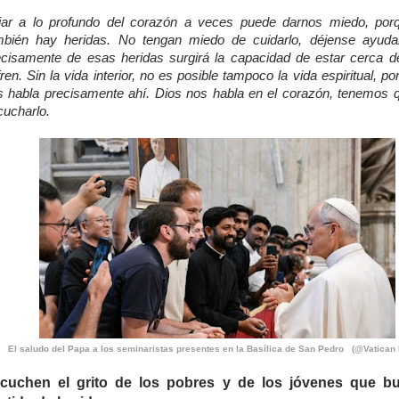
jar a lo profundo del corazón a veces puede darnos miedo, por
mbién hay heridas. No tengan miedo de cuidarlo, déjense ayuda
ecisamente de esas heridas surgirá la capacidad de estar cerca d
ren. Sin la vida interior, no es posible tampoco la vida espiritual, p
s habla precisamente ahí. Dios nos habla en el corazón, tenemos 
cucharlo.
El saludo del Papa a los seminaristas presentes en la Basílica de San Pedro (@Vatican
cuchen el grito de los pobres y de los jóvenes que b