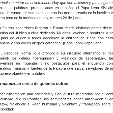
cípulo, a entrar en el seminario. Hay que ser valientes y ¡no tengan 
n estas palabras, pronunciadas en español, el Papa León XIV ale
ca de cuatro mil seminaristas con los que se reunió en la basílica 
ima hora de la mañana de hoy, martes 24 de junio.
s futuros sacerdotes llegaron a Roma desde distintas partes del 
asión del Jubileo a ellos dedicado. Muchos llevaban a hombros la b
 país de origen y todos acogieron la entrada del Papa con est
lausos y con voces alegres coreaban "¡Papa León! Papa León!".
 Obispo de Roma -que pronunció su discurso alternando el ital
pañol- los definió «peregrinos» y «testigos de esperanza», l
nvertirse en «puentes y no obstáculos para el encuentro con 
eraldos mansos y fuertes de la Palabra que salva, servidores de un
ionera abierta y en salida».
rmanezcan cerca de quienes sufren
pecialmente en una sociedad y una cultura marcadas por el confl
rcisismo, dijo el Pontífice, los seminaristas deben amar «con el c
isto», diciéndole sí «con humildad y valentía» y trabajando sobre 
erioridad: