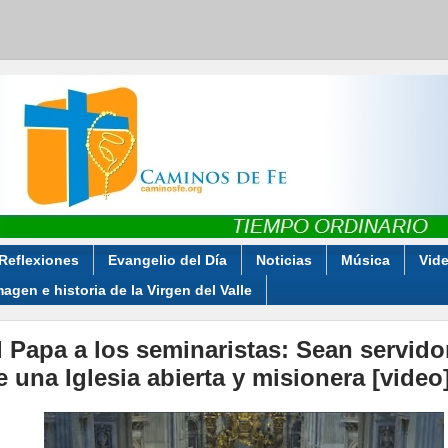
Reflexiones
Evangelio del Día
Noticias
Música
Vid
magen e historia de la Virgen del Valle
l Papa a los seminaristas: Sean servido
e una Iglesia abierta y misionera [video