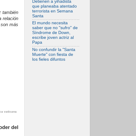
Detienen a yihadista
frente al drama
que planeaba atentado
migratorio
terrorista en Semana
z también
Santa
a relación
El mundo necesita
e, son más
saber que no "sufro" de
Síndrome de Down,
escribe joven actriz al
Papa
No confundir la "Santa
Muerte" con fiesta de
los fieles difuntos
ca vaticana
oder del