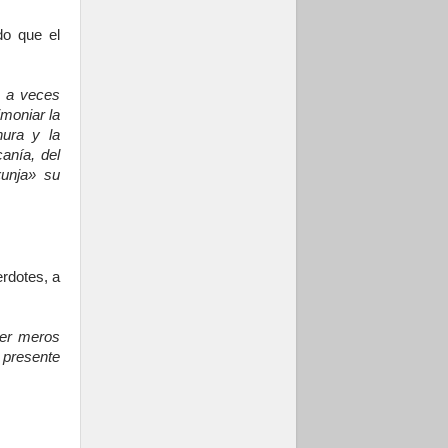
do que el
e a veces
imoniar la
nura y la
anía, del
«unja» su
erdotes, a
ser meros
l presente