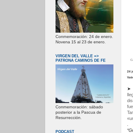
Conmemoración: 24 de enero.
Novena 15 al 23 de enero.
VIRGEN DEL VALLE =>
PATRONA CAMINOS DE FE
C
24 
Vat
➤
ll
di
fu
Conmemoración: sábado
Tam
posterior a la Pascua de
Resurrección.
«u
.
“Gr
PODCAST