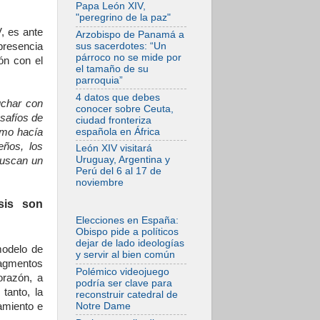
tensiones y ataques
Papa León XIV,
en el sur del país
"peregrino de la paz"
06.08.2026
, es ante
Arzobispo de Panamá a
Hiroshima y
sus sacerdotes: “Un
 presencia
Nagasaki, 81 años
párroco no se mide por
ón con el
después.
el tamaño de su
Comienzan "Diez
parroquia”
Días Oración por la
Paz"
4 datos que debes
uchar con
conocer sobre Ceuta,
06.08.2026
esafíos de
ciudad fronteriza
Pizzaballa en Asís:
española en África
como hacía
los cristianos
quieren paz
eños, los
León XIV visitará
Uruguay, Argentina y
buscan un
06.08.2026
Perú del 6 al 17 de
Sturla: La visita de
noviembre
León XIV será una
buena noticia para
isis son
todo el Uruguay
Elecciones en España:
06.08.2026
Obispo pide a políticos
León XIV: La
dejar de lado ideologías
revolución del
modelo de
y servir al bien común
Evangelio derriba
ragmentos
los muros que
Polémico videojuego
orazón, a
separan
podría ser clave para
tanto, la
reconstruir catedral de
06.08.2026
Notre Dame
amiento e
La Iglesia en Ceuta:
caridad y esperanza