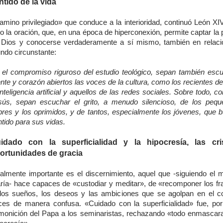
ntido de la vida
amino privilegiado» que conduce a la interioridad, continuó León XIV
o la oración, que, en una época de hiperconexión, permite captar la
 Dios y conocerse verdaderamente a sí mismo, también en relaci
ndo circunstante:
 el compromiso riguroso del estudio teológico, sepan también esc
te y corazón abiertos las voces de la cultura, como los recientes d
inteligencia artificial y aquellos de las redes sociales. Sobre todo, 
sús, sepan escuchar el grito, a menudo silencioso, de los pequ
bres y los oprimidos, y de tantos, especialmente los jóvenes, que 
tido para sus vidas.
idado con la superficialidad y la hipocresía, las cr
ortunidades de gracia
ualmente importante es el discernimiento, aquel que -siguiendo el 
ría- hace capaces de «custodiar y meditar», de «recomponer los f
 los sueños, los deseos y las ambiciones que se agolpan en el c
ces de manera confusa. «Cuidado con la superficialidad» fue, por 
monición del Papa a los seminaristas, rechazando «todo enmascar