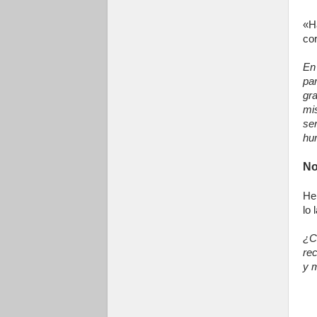
«H
co
En
par
gr
mi
se
hu
No
He 
lo
¿C
rec
y m