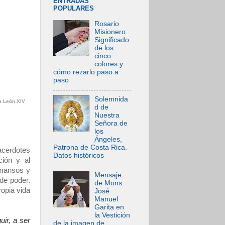
ENTRADAS
POPULARES
Rosario
Misionero:
Significado
de los
cinco
colores y
cómo rezarlo paso a
paso
Solemnida
a León XIV
d de
Nuestra
Señora de
los
Ángeles,
Patrona de Costa Rica.
acerdotes
Datos históricos
ción y al
«mansos y
Mensaje
de poder.
de Mons.
ropia vida
José
Manuel
Garita en
la Vestición
uir, a ser
de la imagen de