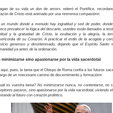
agan de su vida un don de amor», reiteró el Pontífice, recordan
razón de Cristo está animado por una «inmensa compasión»:
 un mundo donde a menudo hay ingratitud y sed de poder, dond
ece prevalecer la lógica del descarte, ustedes están llamados a test
atitud y la gratuidad de Cristo, la exultación y la alegría, la ter
sericordia de su Corazón. A practicar el estilo de la acogida y cerc
rvicio generoso y desinteresado, dejando que el Espíritu Santo 
manidad ya antes de la ordenación.
 minimizarse sino apasionarse por la vida sacerdotal
aquí, pues, la tarea que el Obispo de Roma confía a los futuros sac
 largo de un «necesario camino de discernimiento y formación»:
uál es vuestra tarea? No minimizarse nunca, no contentarse, no 
eptores pasivos, sino apasionarse por la vida sacerdotal, viviendo e
irando al futuro con corazón profético.