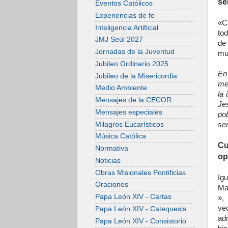
se
Eventos Católicos
Experiencias de fe
«C
Inteligencia Artificial
tod
JMJ Seúl 2027
de
Jornadas de la Juventud
mu
Jubileo Ordinario 2025
En
Jubileo de la Misericordia
men
Medio Ambiente
la 
Mensajes de la CECOR
Je
Mensajes especiales
po
Milagros Eucarísticos
sen
Música Católica
Cu
Normativa
op
Noticias
Obras Misionales Pontificias
Ig
Oraciones
Ma
Papa León XIV - Cartas
»,
ve
Papa León XIV - Catequesis
ad
Papa León XIV - Consistorio