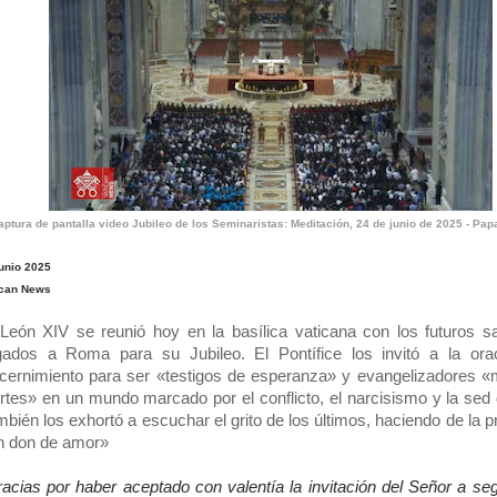
aptura de pantalla video Jubileo de los Seminaristas: Meditación, 24 de junio de 2025 - Pap
junio 2025
ican News
León XIV se reunió hoy en la basílica vaticana con los futuros s
egados a Roma para su Jubileo. El Pontífice los invitó a la ora
scernimiento para ser «testigos de esperanza» y evangelizadores 
ertes» en un mundo marcado por el conflicto, el narcisismo y la sed 
bién los exhortó a escuchar el grito de los últimos, haciendo de la p
n don de amor»
acias por haber aceptado con valentía la invitación del Señor a seg