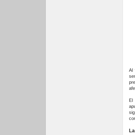
Al
se
pr
af
El
ap
si
co
La