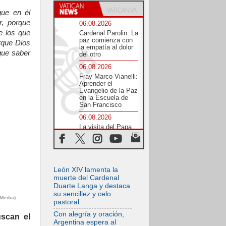
que en él
r, porque
06.08.2026
e los que
Cardenal Parolin: La
paz comienza con
orque Dios
la empatía al dolor
que saber
del otro
06.08.2026
Fray Marco Vianelli:
Aprender el
Evangelio de la Paz
en la Escuela de
San Francisco
06.08.2026
La visita del Papa
León XIV a Asís en
un minuto
06.08.2026
El agradecimiento
León XIV lamenta la
de los jóvenes al
Papa: «Hoy nos
muerte del Cardenal
sentimos Iglesia»
Duarte Langa y destaca
su sencillez y celo
06.08.2026
 Media)
pastoral
Líbano: Reanudan
los coloquios en
Con alegría y oración,
uscan el
Roma en medio de
Argentina espera al