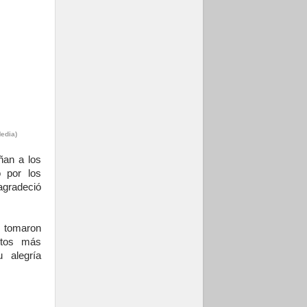
edia)
ñan a los
o por los
gradeció
 tomaron
ptos más
u alegría