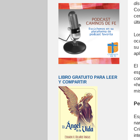
dis
Co
cer
últ
Lo
oc
su
ap
El
es
LIBRO GRATUITO PARA LEER
co
Y COMPARTIR
«h
mis
Pe
Es
na
Cr
int