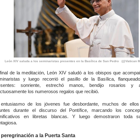
León XIV saluda a los seminaristas presentes en la Basílica de San Pedro (@Vatican M
 final de la meditación, León XIV saludó a los obispos que acompa
minaristas y luego recorrió el pasillo de la Basílica, flanquead
esentes: sonriente, estrechó manos, bendijo rosarios y a
ectuosamente los numerosos regalos que recibió.
 entusiasmo de los jóvenes fue desbordante, muchos de ellos
untes durante el discurso del Pontífice, marcando los conce
gnificativos en libretas blancas. Y luego demostraron toda s
ntagiosa.
 peregrinación a la Puerta Santa