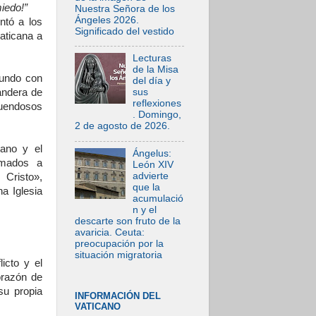
miedo!”
Nuestra Señora de los
Ángeles 2026.
ntó a los
Significado del vestido
vaticana a
Lecturas
de la Misa
mundo con
del día y
andera de
sus
reflexiones
ruendosos
. Domingo,
2 de agosto de 2026.
iano y el
Ángelus:
lamados a
León XIV
advierte
Cristo»,
que la
a Iglesia
acumulació
n y el
descarte son fruto de la
avaricia. Ceuta:
preocupación por la
situación migratoria
icto y el
orazón de
su propia
INFORMACIÓN DEL
VATICANO