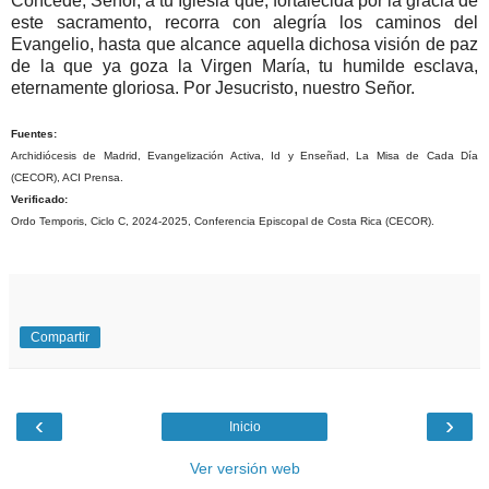
Concede, Señor, a tu Iglesia que, fortalecida por la gracia de
este sacramento, recorra con alegría los caminos del
Evangelio, hasta que alcance aquella dichosa visión de paz
de la que ya goza la Virgen María, tu humilde esclava,
eternamente gloriosa. Por Jesucristo, nuestro Señor.
Fuentes:
Archidiócesis de Madrid, Evangelización Activa, Id y Enseñad, La Misa de Cada Día
(CECOR), ACI Prensa.
Verificado:
Ordo Temporis, Ciclo C, 2024-2025, Conferencia Episcopal de Costa Rica (CECOR).
Compartir
‹
›
Inicio
Ver versión web