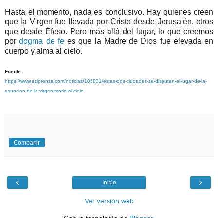
Hasta el momento, nada es conclusivo. Hay quienes creen
que la Virgen fue llevada por Cristo desde Jerusalén, otros
que desde Éfeso. Pero más allá del lugar, lo que creemos
por
dogma de fe
es que la Madre de Dios fue elevada en
cuerpo y alma al cielo.
Fuente:
https://www.aciprensa.com/noticias/105831/estas-dos-ciudades-se-disputan-el-lugar-de-la-
asuncion-de-la-virgen-maria-al-cielo
Compartir
‹
›
Inicio
Ver versión web