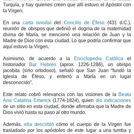
Turquía, y hay quienes creen que allí estuvo el Apóstol con
la Virgen.
En una
carta sinodal
del
Concilio de Éfeso
(431 d.C.),
reunión de obispos que definió el dogma de la maternidad
divina de María, se mencionó una relación de Juan y la
Madre de Dios con esta ciudad. Lo que podría confirmar que
aquí estuvo la Virgen.
Asimismo, de acuerdo a la
Enciclopedia Católica
el
historiador
Bar Hebreo
(aprox. 1226-1286), un obispo
jacobita (sirio ortodoxo), señaló que San Juan “fundó la
Iglesia de Éfeso, y enterró a María en un lugar
desconocido”.
Este relato cobró relevancia con las visiones de la
Beata
Ana Catalina Emerick
(1774-1824), quien
dio indicaciones
de un sitio en esta ciudad, donde afirmaba que la Madre de
Dios vivió hasta su paso al otro mundo.
Además,
ella describió
cómo el cuerpo de la Virgen fue
trasladado por los apóstoles de este lugar a una tumba y