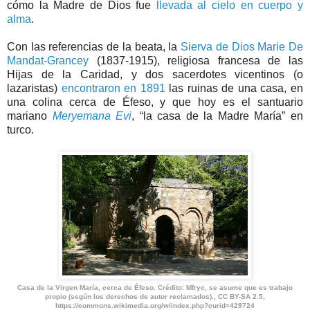
cómo la Madre de Dios fue
llevada al cielo en cuerpo y
alma
.
Con las referencias de la beata, la
Sierva de Dios Marie De
Mandat-Grancey
(1837-1915), religiosa francesa de las
Hijas de la Caridad, y dos sacerdotes vicentinos (o
lazaristas)
encontraron en 1891
las ruinas de una casa, en
una colina cerca de Éfeso, y que hoy es el santuario
mariano
Meryemana Evi
, “la casa de la Madre María” en
turco.
Casa de la Virgen María, cerca de Éfeso. Crédito: Mfryc, se asume que es trabajo
propio (según los derechos de autor reclamados)., CC BY-SA 2.5,
https://commons.wikimedia.org/w/index.php?curid=429724