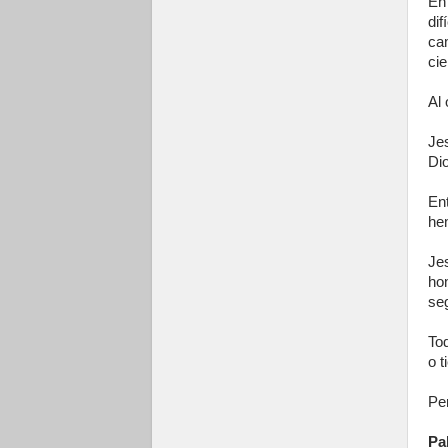
En
dif
ca
cie
Al 
Je
Dio
En
he
Je
ho
seg
To
o t
Pe
Pa