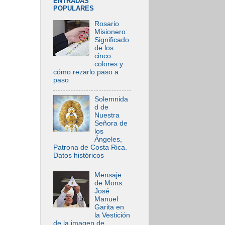
ENTRADAS
POPULARES
Rosario
Misionero:
Significado
de los
cinco
colores y
cómo rezarlo paso a
paso
Solemnida
d de
Nuestra
Señora de
los
Ángeles,
Patrona de Costa Rica.
Datos históricos
Mensaje
de Mons.
José
Manuel
Garita en
la Vestición
de la imagen de