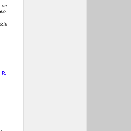
z se
elo.
icia
.
R.