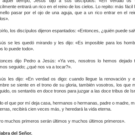
 aquel tiempo, Jesús dijo a sus discípulos: «En verdad os 
ícilmente entrará un rico en el reino de los cielos. Lo repito: más fácil 
mello pasar por el ojo de una aguja, que a un rico entrar en el rei
los».
oírlo, los discípulos dijeron espantados: «Entonces, ¿quién puede sa
sús se les quedó mirando y les dijo: «Es imposible para los homb
s lo puede todo».
tonces dijo Pedro a Jesús: «Ya ves, nosotros lo hemos dejado 
mos seguido; ¿qué nos va a tocar?».
sús les dijo: «En verdad os digo: cuando llegue la renovación y el
mbre se siente en el trono de su gloria, también vosotros, los que 
uido, os sentaréis en doce tronos para juzgar a las doce tribus de Isr
do el que por mí deja casa, hermanos o hermanas, padre o madre, muj
ierras, recibirá cien veces más, y heredará la vida eterna.
ro muchos primeros serán últimos y muchos últimos primeros».
labra del Señor.