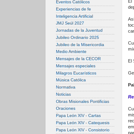
El
Eventos Católicos
dep
Experiencias de fe
Inteligencia Artificial
Así
JMJ Seúl 2027
to
Jornadas de la Juventud
ca
Jubileo Ordinario 2025
Cu
Jubileo de la Misericordia
mío
Medio Ambiente
Mensajes de la CECOR
El 
Mensajes especiales
Ged
Milagros Eucarísticos
Música Católica
Pa
Normativa
Noticias
Re
Obras Misionales Pontificias
Oraciones
Cu
mi
Papa León XIV - Cartas
re
Papa León XIV - Catequesis
em
Papa León XIV - Consistorio
par