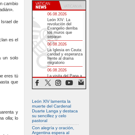
En cambio
adián».
06.08.2026
León XIV: La
 Israel de
revolución del
Evangelio derriba
los muros que
separan
lan es el
06.08.2026
La Iglesia en Ceuta:
caridad y esperanza
a un solo
frente al drama
migratorio
06.08.2026
ue eres tú
La visita del Papa a
Perú será un tiempo
hasta que
de gracia
reconciliación y
esperanza
06.08.2026
León XIV lamenta la
Cardenal Rossi: "La
muerte del Cardenal
llegada del Papa
Duarte Langa y destaca
arenta y
León a Argentina es
su sencillez y celo
a olla; lo
un homenaje a
pastoral
Francisco"
Con alegría y oración,
06.08.2026
Argentina espera al