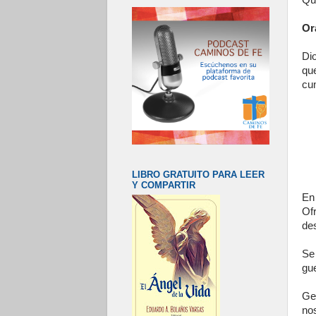
Que
Or
Di
qu
cum
LIBRO GRATUITO PARA LEER
Y COMPARTIR
En 
Of
des
Se
gu
Ge
no