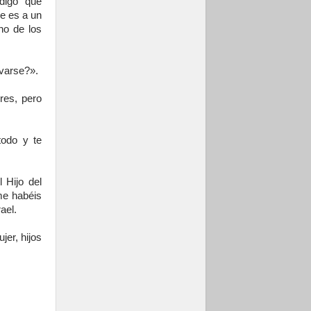
digo que
le es a un
no de los
lvarse?».
res, pero
todo y te
 Hijo del
me habéis
ael.
er, hijos