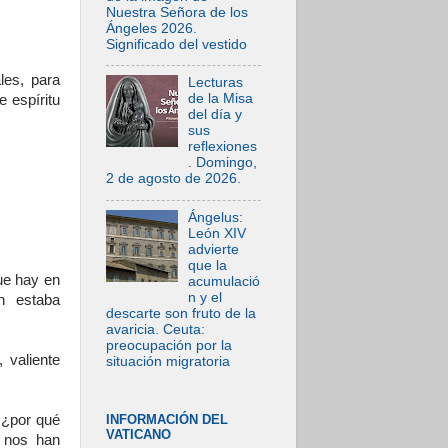
Nuestra Señora de los
Ángeles 2026.
Significado del vestido
les, para
Lecturas
de la Misa
 espíritu
del día y
sus
reflexiones
. Domingo,
2 de agosto de 2026.
Ángelus:
León XIV
advierte
que la
que hay en
acumulació
n y el
n estaba
descarte son fruto de la
avaricia. Ceuta:
preocupación por la
 valiente
situación migratoria
 ¿por qué
INFORMACIÓN DEL
VATICANO
e nos han