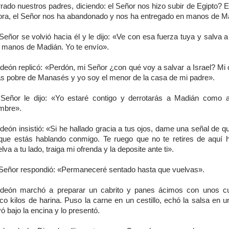
rrado nuestros padres, diciendo: el Señor nos hizo subir de Egipto? 
ora, el Señor nos ha abandonado y nos ha entregado en manos de M
Señor se volvió hacia él y le dijo: «Ve con esa fuerza tuya y salva a
s manos de Madián. Yo te envío».
deón replicó: «Perdón, mi Señor ¿con qué voy a salvar a Israel? Mi c
s pobre de Manasés y yo soy el menor de la casa de mi padre».
 Señor le dijo: «Yo estaré contigo y derrotarás a Madián como 
mbre».
eón insistió: «Si he hallado gracia a tus ojos, dame una señal de q
 que estás hablando conmigo. Te ruego que no te retires de aquí 
lva a tu lado, traiga mi ofrenda y la deposite ante ti».
 Señor respondió: «Permaneceré sentado hasta que vuelvas».
deón marchó a preparar un cabrito y panes ácimos con unos cu
co kilos de harina. Puso la carne en un cestillo, echó la salsa en un
vó bajo la encina y lo presentó.