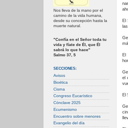
na
ah
Nos lleva de la mano por el
camino de la vida humana,
El 
desde su concepción hasta la
muerte natural.
la
Ge
"Confía en el Señor toda tu
má
vida y fíate de Él, que Él
sabrá lo que hace"
El
Salmo 37, 5
ho
SECCIONES:
Ged
Avisos
el
Bioética
vue
Cisma
El
Congreso Eucarístico
Cónclave 2025
Ge
Ecumenismo
cin
Encuentro sobre menores
lle
Evangelio del día