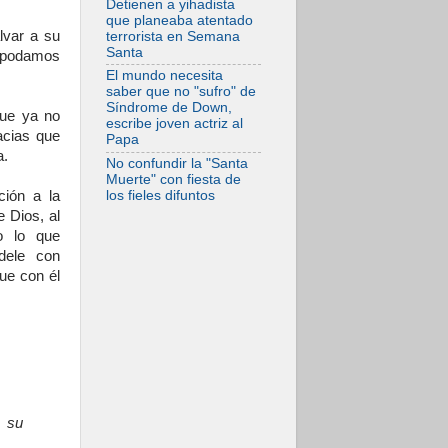
Detienen a yihadista
espera de León
que planeaba atentado
lvar a su
terrorista en Semana
05.08.2026
Santa
e podamos
Venezuela, Padre
Pagniello: "En
El mundo necesita
medio del dolor, una
saber que no "sufro" de
Iglesia que no se
Síndrome de Down,
rinde"
que ya no
escribe joven actriz al
acias que
Papa
a.
No confundir la "Santa
Muerte" con fiesta de
ción a la
los fieles difuntos
 Dios, al
o lo que
dele con
ue con él
a su