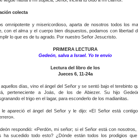
 llegue hasta ti mi súplica, Señor, inclina tu oído a mi clamor.
ación colecta
os omnipotente y misericordioso, aparta de nosotros todos los ma
e, con el alma y el cuerpo bien dispuestos, podamos con libertad de
plir lo que es de tu agrado. Por nuestro Señor Jesucristo.
PRIMERA LECTURA
Gedeón, salva a Israel. Yo te envío
Lectura del libro de los
Jueces 6, 11-24a
aquellos días, vino el ángel del Señor y se sentó bajo el terebinto 
rá, perteneciente a Joás, de los de Abiezer. Su hijo Gedeó
granando el trigo en el lagar, para esconderlo de los madianitas.
 le apareció el ángel del Señor y le dijo: «El Señor está contigo,
errero».
deón respondió: «Perdón, mi señor; si el Señor está con nosotros,
s ha sucedido todo esto? ¿Dónde están todos los prodigios qu