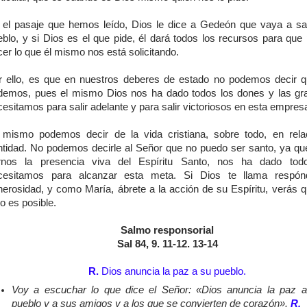
 el pasaje que hemos leído, Dios le dice a Gedeón que vaya a sa
eblo, y si Dios es el que pide, él dará todos los recursos para qu
er lo que él mismo nos está solicitando.
r ello, es que en nuestros deberes de estado no podemos decir 
demos, pues el mismo Dios nos ha dado todos los dones y las gr
esitamos para salir adelante y para salir victoriosos en esta empres
 mismo podemos decir de la vida cristiana, sobre todo, en rela
ntidad. No podemos decirle al Señor que no puedo ser santo, ya que
rnos la presencia viva del Espíritu Santo, nos ha dado tod
cesitamos para alcanzar esta meta. Si Dios te llama respón
nerosidad, y como María, ábrete a la acción de su Espíritu, verás q
o es posible.
Salmo responsorial
Sal 84, 9. 11-12. 13-14
R.
Dios anuncia la paz a su pueblo.
Voy a escuchar lo que dice el Señor: «Dios anuncia la paz 
pueblo y a sus amigos y a los que se convierten de corazón».
R.