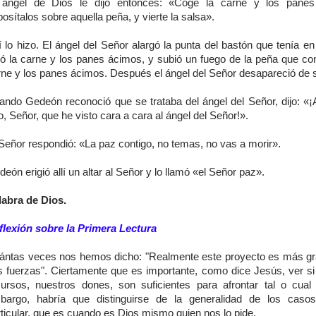
 ángel de Dios le dijo entonces: «Coge la carne y los panes
osítalos sobre aquella peña, y vierte la salsa».
 lo hizo. El ángel del Señor alargó la punta del bastón que tenía e
có la carne y los panes ácimos, y subió un fuego de la peña que co
rne y los panes ácimos. Después el ángel del Señor desapareció de s
ando Gedeón reconoció que se trataba del ángel del Señor, dijo: «¡
, Señor, que he visto cara a cara al ángel del Señor!».
Señor respondió: «La paz contigo, no temas, no vas a morir».
eón erigió allí un altar al Señor y lo llamó «el Señor paz».
labra de Dios.
flexión sobre la Primera Lectura
ántas veces nos hemos dicho: "Realmente este proyecto es más g
s fuerzas". Ciertamente que es importante, como dice Jesús, ver si
cursos, nuestros dones, son suficientes para afrontar tal o cual 
bargo, habría que distinguirse de la generalidad de los caso
ticular, que es cuando es Dios mismo quien nos lo pide.