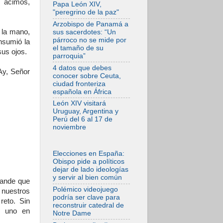
 ácimos,
En Asís, León XIV
Papa León XIV,
invita a los jóvenes
"peregrino de la paz"
a «construir la
civilización del
Arzobispo de Panamá a
amor»
n la mano,
sus sacerdotes: “Un
párroco no se mide por
nsumió la
05.08.2026
el tamaño de su
us ojos.
El cardenal Parolin
parroquia”
en México: Toda la
sociedad necesita
4 datos que debes
Ay, Señor
el mensaje del
conocer sobre Ceuta,
Evangelio
ciudad fronteriza
española en África
05.08.2026
Santa María la
León XIV visitará
Mayor, Makrickas:
Uruguay, Argentina y
La gracia de Dios
Perú del 6 al 17 de
desciende sobre el
noviembre
mundo
05.08.2026
Cristianos y
Elecciones en España:
confucianos:
Obispo pide a políticos
Respeto y sabiduría
dejar de lado ideologías
para afrontar los
y servir al bien común
urgentes desafíos
rande que
de hoy
Polémico videojuego
 nuestros
podría ser clave para
05.08.2026
reto. Sin
reconstruir catedral de
En marcha hacia
s uno en
Notre Dame
Asís en nombre de
San Francisco, a la