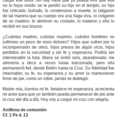
cargar ese dolor. No hay nada que yo pueda vivir que ella
no lo haya vivido: se le perdió su hijo en el templo, su hijo
fue criticado, burlado, lo condenaron a muerte, lo latigaron
de tal manera que su cuerpo era una llaga viva, lo colgaron
de un madero, le abrieron su costado, lo mataron y ella lo
recibió en sus brazos.
¿Cuántas madres, cuántas mujeres, cuántos hombres no
sufrimos un poco de esos dolores? Hijos que sufren por la
incomprensión de otros, hijos presos de algún vicio, hijos
perdidos en la oscuridad y sin fe y esperanza. Podría ser
interminable la lista. María se sintió sola, abandonada; me
atrevería a decir a veces hasta traicionada, pero ella
permaneció fiel, desde Belén hasta la Cruz. Su fidelidad fue
intachable; su fe, su esperanza y su amor la mantuvieron
firme de pie, como un roble, jamás se doblegó.
Madre mía, ilumina mi fe, fortalece mi esperanza, acrecienta
mi amor para que yo también pueda permanecer de pie ante
la cruz del día a día. Hoy voy a cargar mi cruz con alegría.
Antífona de comunión
Cf. 1 Pe 4, 13