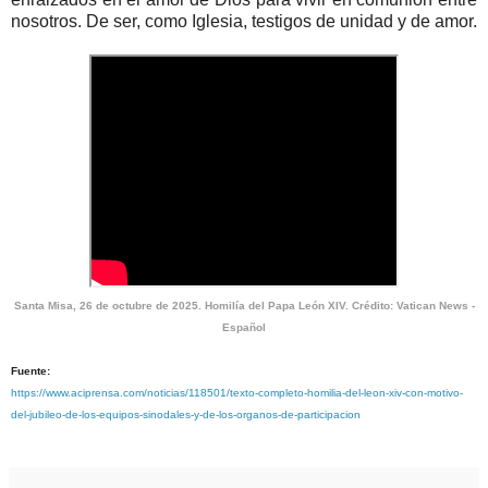
nosotros. De ser, como Iglesia, testigos de unidad y de amor.
Santa Misa, 26 de octubre de 2025. Homilía del Papa León XIV. Crédito: Vatican News -
Español
Fuente:
https://www.aciprensa.com/noticias/118501/texto-completo-homilia-del-leon-xiv-con-motivo-
del-jubileo-de-los-equipos-sinodales-y-de-los-organos-de-participacion