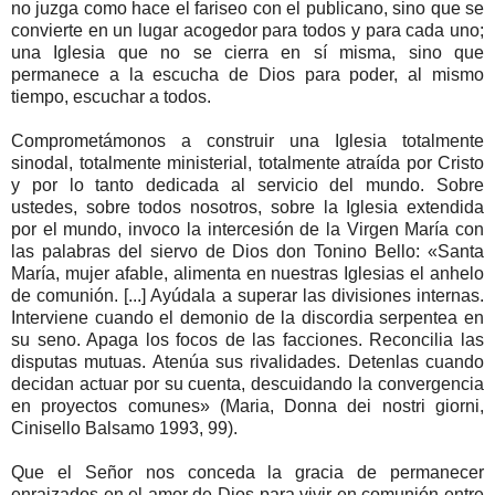
no juzga como hace el fariseo con el publicano, sino que se
convierte en un lugar acogedor para todos y para cada uno;
una Iglesia que no se cierra en sí misma, sino que
permanece a la escucha de Dios para poder, al mismo
tiempo, escuchar a todos.
Comprometámonos a construir una Iglesia totalmente
sinodal, totalmente ministerial, totalmente atraída por Cristo
y por lo tanto dedicada al servicio del mundo. Sobre
ustedes, sobre todos nosotros, sobre la Iglesia extendida
por el mundo, invoco la intercesión de la Virgen María con
las palabras del siervo de Dios don Tonino Bello: «Santa
María, mujer afable, alimenta en nuestras Iglesias el anhelo
de comunión. [...] Ayúdala a superar las divisiones internas.
Interviene cuando el demonio de la discordia serpentea en
su seno. Apaga los focos de las facciones. Reconcilia las
disputas mutuas. Atenúa sus rivalidades. Detenlas cuando
decidan actuar por su cuenta, descuidando la convergencia
en proyectos comunes» (Maria, Donna dei nostri giorni,
Cinisello Balsamo 1993, 99).
Que el Señor nos conceda la gracia de permanecer
enraizados en el amor de Dios para vivir en comunión entre