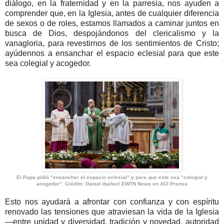
diálogo, en la fraternidad y en la parresia, nos ayuden a
comprender que, en la Iglesia, antes de cualquier diferencia
de sexos o de roles, estamos llamados a caminar juntos en
busca de Dios, despojándonos del clericalismo y la
vanagloria, para revestirnos de los sentimientos de Cristo;
ayúdennos a ensanchar el espacio eclesial para que este
sea colegial y acogedor.
El Papa pidió "ensanchar el espacio eclesial” y para que este sea “colegial y
acogedor”. Crédito: Daniel Ibañez/ EWTN News en ACI Prensa
Esto nos ayudará a afrontar con confianza y con espíritu
renovado las tensiones que atraviesan la vida de la Iglesia
—entre unidad y diversidad, tradición y novedad, autoridad