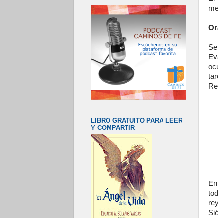
me
Or
Se
Eva
ocu
ta
Re
LIBRO GRATUITO PARA LEER
Y COMPARTIR
En
tod
rey
Sió