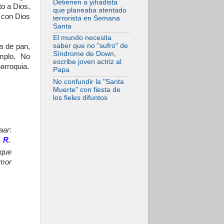
Detienen a yihadista
o a Dios,
de gracia
que planeaba atentado
reconciliación y
 con Dios
terrorista en Semana
esperanza
Santa
El mundo necesita
saber que no "sufro" de
a de pan,
Síndrome de Down,
mplo. No
escribe joven actriz al
arroquia.
Papa
No confundir la "Santa
Muerte" con fiesta de
los fieles difuntos
aar:
.
R.
 que
amor