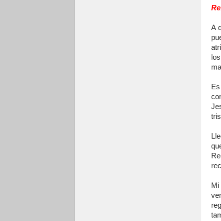
Re
A 
pu
atr
lo
ma
Es 
co
Je
tri
Ll
qu
Re
rec
Mi
ven
re
ta