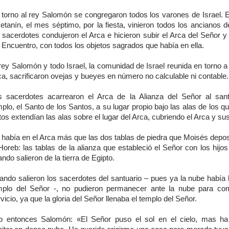
 torno al rey Salomón se congregaron todos los varones de Israel. 
etanín, el mes séptimo, por la fiesta, vinieron todos los ancianos d
 sacerdotes condujeron el Arca e hicieron subir el Arca del Señor y
 Encuentro, con todos los objetos sagrados que había en ella.
rey Salomón y todo Israel, la comunidad de Israel reunida en torno a 
a, sacrificaron ovejas y bueyes en número no calculable ni contable.
s sacerdotes acarrearon el Arca de la Alianza del Señor al sant
plo, el Santo de los Santos, a su lugar propio bajo las alas de los q
os extendían las alas sobre el lugar del Arca, cubriendo el Arca y su
había en el Arca más que las dos tablas de piedra que Moisés deposi
Horeb: las tablas de la alianza que estableció el Señor con los hijos
ndo salieron de la tierra de Egipto.
ando salieron los sacerdotes del santuario – pues ya la nube había l
mplo del Señor -, no pudieron permanecer ante la nube para com
vicio, ya que la gloria del Señor llenaba el templo del Señor.
jo entonces Salomón: «El Señor puso el sol en el cielo, mas ha