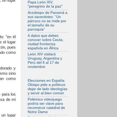
 un lugar
después.
Papa León XIV,
Comienzan "Diez
"peregrino de la paz"
Días Oración por la
Paz"
Arzobispo de Panamá a
sus sacerdotes: “Un
06.08.2026
párroco no se mide por
Pizzaballa en Asís:
el tamaño de su
los cristianos
parroquia”
quieren paz
4 datos que debes
o: "en él
06.08.2026
conocer sobre Ceuta,
 el lugar
Sturla: La visita de
ciudad fronteriza
León XIV será una
zón, pues
española en África
buena noticia para
rado como
todo el Uruguay
León XIV visitará
Uruguay, Argentina y
06.08.2026
Perú del 6 al 17 de
León XIV: La
noviembre
adorado y
revolución del
Evangelio derriba
nismo sino
los muros que
van como
separan
Elecciones en España:
Obispo pide a políticos
06.08.2026
dejar de lado ideologías
La Iglesia en Ceuta:
y servir al bien común
 para los
caridad y esperanza
frente al drama
Polémico videojuego
asa de mi
migratorio
podría ser clave para
reconstruir catedral de
06.08.2026
Notre Dame
La visita del Papa a
 un lugar
Perú será un tiempo