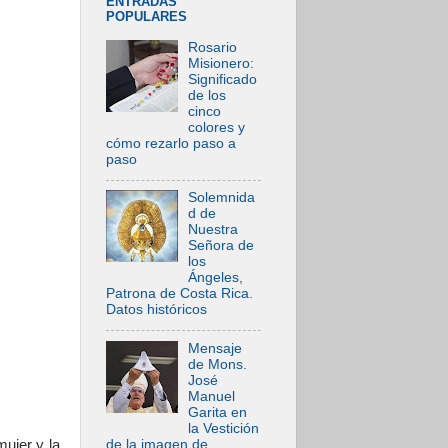
ENTRADAS
POPULARES
Rosario
Misionero:
Significado
de los
cinco
colores y
cómo rezarlo paso a
paso
Solemnida
d de
Nuestra
Señora de
los
Ángeles,
Patrona de Costa Rica.
Datos históricos
Mensaje
de Mons.
José
Manuel
Garita en
la Vestición
de la imagen de
ujer y la