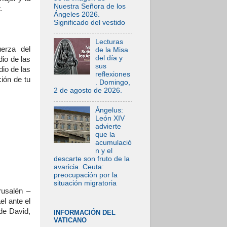
Nuestra Señora de los
.
Ángeles 2026.
Significado del vestido
Lecturas
erza del
de la Misa
del día y
dio de las
sus
dio de las
reflexiones
ión de tu
. Domingo,
2 de agosto de 2026.
Ángelus:
León XIV
advierte
que la
acumulació
n y el
descarte son fruto de la
avaricia. Ceuta:
preocupación por la
situación migratoria
rusalén –
el ante el
 de David,
INFORMACIÓN DEL
VATICANO