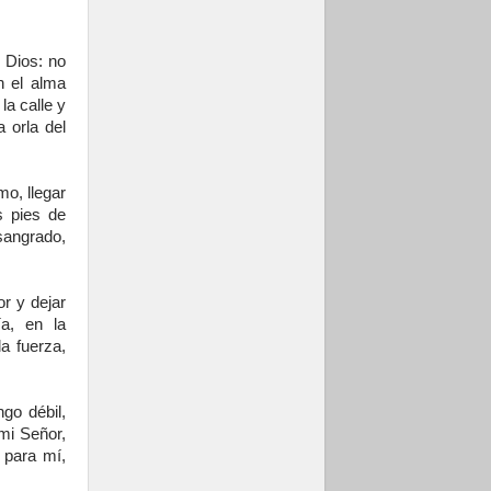
 Dios: no
n el alma
la calle y
 orla del
mo, llegar
s pies de
sangrado,
r y dejar
a, en la
a fuerza,
go débil,
 mi Señor,
 para mí,