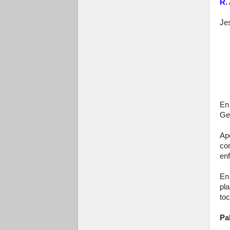
R.
Jes
En
Ge
Ap
co
en
En
pla
to
Pa