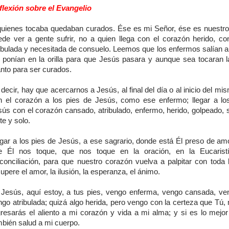
flexión sobre el Evangelio
quienes tocaba quedaban curados. Ése es mi Señor, ése es nuestro
ede ver a gente sufrir, no a quien llega con el corazón herido, co
ibulada y necesitada de consuelo. Leemos que los enfermos salían a 
s ponían en la orilla para que Jesús pasara y aunque sea tocaran la
nto para ser curados.
decir, hay que acercarnos a Jesús, al final del día o al inicio del mis
n el corazón a los pies de Jesús, como ese enfermo; llegar a lo
sús con el corazón cansado, atribulado, enfermo, herido, golpeado, 
ste y solo.
egar a los pies de Jesús, a ese sagrario, donde está Él preso de amo
e Él nos toque, que nos toque en la oración, en la Eucaristí
conciliación, para que nuestro corazón vuelva a palpitar con toda l
upere el amor, la ilusión, la esperanza, el ánimo.
 Jesús, aquí estoy, a tus pies, vengo enferma, vengo cansada, ven
go atribulada; quizá algo herida, pero vengo con la certeza que Tú,
gresarás el aliento a mi corazón y vida a mi alma; y si es lo mejor
mbién salud a mi cuerpo.