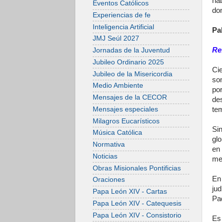
ha
Eventos Católicos
do
Experiencias de fe
Inteligencia Artificial
Pa
JMJ Seúl 2027
Re
Jornadas de la Juventud
Jubileo Ordinario 2025
Ci
Jubileo de la Misericordia
so
Medio Ambiente
po
Mensajes de la CECOR
de
Mensajes especiales
te
Milagros Eucarísticos
Si
Música Católica
glo
Normativa
en
Noticias
med
Obras Misionales Pontificias
En
Oraciones
ju
Papa León XIV - Cartas
Pa
Papa León XIV - Catequesis
Papa León XIV - Consistorio
Es