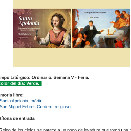
empo Litúrgico: Ordinario. Semana V - Feria.
lor del día: Verde.
moria libre:
Santa Apolonia, mártir.
San Miguel Febres Cordero, religioso.
tífona de entrada
 Reino de los cielos se parece a un poco de levadura que tomó una m