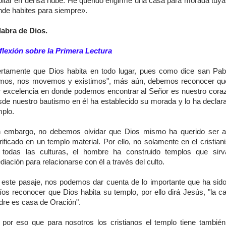
bitar en densa nube. He querido erigirme una casa para morada tuya,
nde habites para siempre».
labra de Dios.
flexión sobre la Primera Lectura
ertamente que Dios habita en todo lugar, pues como dice san Pabl
mos, nos movemos y existimos", más aún, debemos reconocer que
r excelencia en donde podemos encontrar al Señor es nuestro cora
sde nuestro bautismo en él ha establecido su morada y lo ha decla
mplo.
n embargo, no debemos olvidar que Dios mismo ha querido ser 
rificado en un templo material. Por ello, no solamente en el cristia
 todas las culturas, el hombre ha construido templos que sir
iación para relacionarse con él a través del culto.
 este pasaje, nos podemos dar cuenta de lo importante que ha sido
díos reconocer que Dios habita su templo, por ello dirá Jesús, "la c
dre es casa de Oración".
 por eso que para nosotros los cristianos el templo tiene también