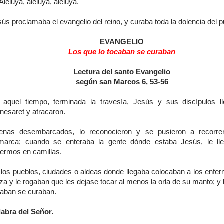
Aleluya, aleluya, aleluya.
ús proclamaba el evangelio del reino, y curaba toda la dolencia del 
EVANGELIO
Los que lo tocaban se curaban
Lectura del santo Evangelio
según san Marcos 6, 53-56
 aquel tiempo, terminada la travesía, Jesús y sus discípulos l
nesaret y atracaron.
enas desembarcados, lo reconocieron y se pusieron a recorrer
marca; cuando se enteraba la gente dónde estaba Jesús, le ll
fermos en camillas.
 los pueblos, ciudades o aldeas donde llegaba colocaban a los enfer
za y le rogaban que les dejase tocar al menos la orla de su manto; y 
caban se curaban.
labra del Señor.