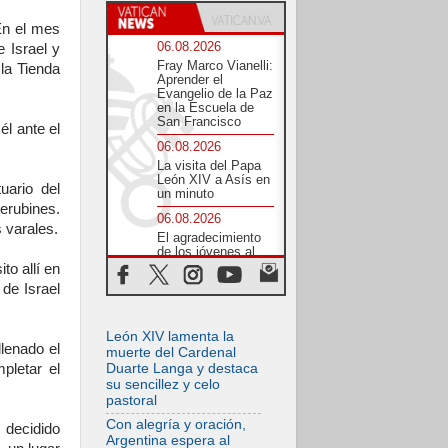
En el mes
06.08.2026
e Israel y
Fray Marco Vianelli:
 la Tienda
Aprender el
Evangelio de la Paz
en la Escuela de
San Francisco
él ante el
06.08.2026
La visita del Papa
León XIV a Asís en
uario del
un minuto
uerubines.
06.08.2026
s varales.
El agradecimiento
de los jóvenes al
Papa: «Hoy nos
to allí en
sentimos Iglesia»
 de Israel
06.08.2026
Líbano: Reanudan
León XIV lamenta la
los coloquios en
lenado el
Roma en medio de
muerte del Cardenal
tensiones y ataques
pletar el
Duarte Langa y destaca
en el sur del país
su sencillez y celo
pastoral
06.08.2026
Hiroshima y
Con alegría y oración,
 decidido
Nagasaki, 81 años
Argentina espera al