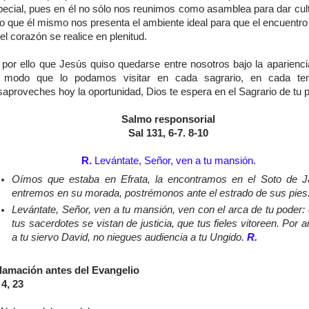
pecial, pues en él no sólo nos reunimos como asamblea para dar cult
no que él mismo nos presenta el ambiente ideal para que el encuentro
el corazón se realice en plenitud.
 por ello que Jesús quiso quedarse entre nosotros bajo la aparienci
 modo que lo podamos visitar en cada sagrario, en cada te
aproveches hoy la oportunidad, Dios te espera en el Sagrario de tu p
Salmo responsorial
Sal 131, 6-7. 8-10
R.
Levántate, Señor, ven a tu mansión.
Oímos que estaba en Efrata, la encontramos en el Soto de J
entremos en su morada, postrémonos ante el estrado de sus pies
Levántate, Señor, ven a tu mansión, ven con el arca de tu poder:
tus sacerdotes se vistan de justicia, que tus fieles vitoreen. Por 
a tu siervo David, no niegues audiencia a tu Ungido.
R.
lamación antes del Evangelio
 4, 23