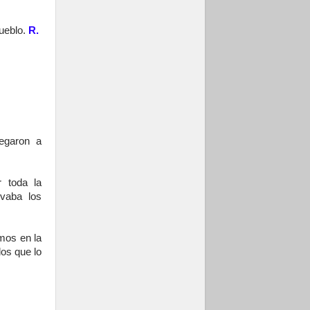
pueblo.
R.
legaron a
 toda la
evaba los
mos en la
los que lo