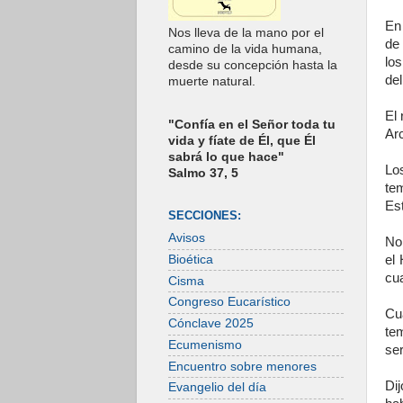
En
Nos lleva de la mano por el
de 
camino de la vida humana,
los
desde su concepción hasta la
del
muerte natural.
El 
"Confía en el Señor toda tu
Arc
vida y fíate de Él, que Él
sabrá lo que hace"
Lo
Salmo 37, 5
tem
Est
SECCIONES:
Avisos
No 
Bioética
el 
cua
Cisma
Congreso Eucarístico
Cu
Cónclave 2025
te
Ecumenismo
ser
Encuentro sobre menores
Di
Evangelio del día