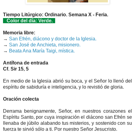
Tiempo Litúrgico: Ordinario. Semana X - Feria.
Color del día: Verde.
Memoria libre:
→
San Efrén, diácono y doctor de la Iglesia.
→
San José de Anchieta, misionero.
→
Beata Ana María Taigi, mística.
Antífona de entrada
Cf. Sir 15, 5
En medio de la Iglesia abrió su boca, y el Señor lo llenó del
espíritu de sabiduría e inteligencia, y lo revistió de gloria.
Oración colecta
Derrama benignamente, Señor, en nuestros corazones el
Espíritu Santo, por cuya inspiración el diácono san Efrén se
llenaba de júbilo alabando tus misterios, y sostenido con su
fuerza te sirvió sólo a ti. Por nuestro Señor Jesucristo.