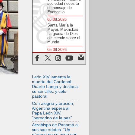
sociedad necesita
el mensaje del
Evangelio
05.08.2026
Santa María la
Mayor, Makrickas:
La gracia de Dios
desciende sobre el
mundo
05.08.2026
Cristianos y
confucianos:
Respeto y sabiduría
para afrontar los
urgentes desafíos
de hoy
León XIV lamenta la
muerte del Cardenal
05.08.2026
Duarte Langa y destaca
En marcha hacia
su sencillez y celo
Asís en nombre de
pastoral
San Francisco, a la
espera de León
Con alegría y oración,
Argentina espera al
05.08.2026
Papa León XIV,
Venezuela, Padre
"peregrino de la paz"
Pagniello: "En
medio del dolor, una
Arzobispo de Panamá a
Iglesia que no se
sus sacerdotes: “Un
rinde"
párroco no se mide por