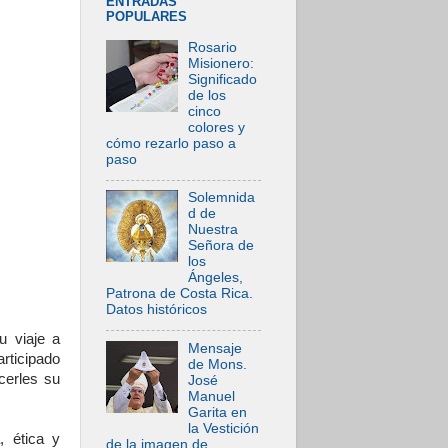
ENTRADAS
POPULARES
Rosario
Misionero:
Significado
de los
cinco
colores y
cómo rezarlo paso a
paso
Solemnida
d de
Nuestra
Señora de
los
Ángeles,
Patrona de Costa Rica.
Datos históricos
u viaje a
Mensaje
rticipado
de Mons.
cerles su
José
Manuel
Garita en
la Vestición
, ética y
de la imagen de