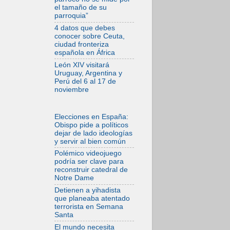
el tamaño de su
05.08.2026
parroquia”
La Fuerza del
"Círculo de Héroes"
4 datos que debes
con el Papa en la
conocer sobre Ceuta,
Audiencia General
ciudad fronteriza
española en África
05.08.2026
Nuncio en Ucrania:
León XIV visitará
Preocupa escuchar
Uruguay, Argentina y
a quienes bendicen
Perú del 6 al 17 de
la guerra
noviembre
05.08.2026
Ucrania: Ataque
masivo en Kyiv
Elecciones en España:
durante la noche
Obispo pide a políticos
dejar de lado ideologías
05.08.2026
y servir al bien común
Colombo: "La visita
del Papa a
Polémico videojuego
Argentina llevará un
podría ser clave para
mensaje de paz y
reconstruir catedral de
dignidad humana"
Notre Dame
05.08.2026
Detienen a yihadista
Iglesia en Uruguay:
que planeaba atentado
la visita del Papa
terrorista en Semana
fortalecerá la fe y la
Santa
esperanza
El mundo necesita