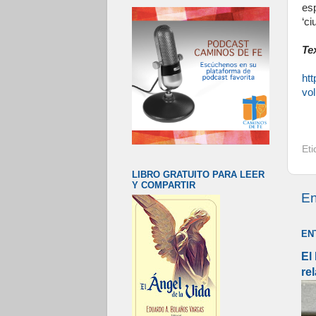
es
‘ci
Te
ht
vol
Et
LIBRO GRATUITO PARA LEER
Y COMPARTIR
En
EN
El
re