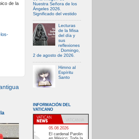
ico de la
Nuestra Señora de los
Ángeles 2026.
Significado del vestido
Lecturas
de la Misa
los-
del día y
sus
reflexiones
. Domingo,
2 de agosto de 2026.
Himno al
Espíritu
Santo
antigua
INFORMACIÓN DEL
VATICANO
la
05.08.2026
El cardenal Parolin
en México: Toda la