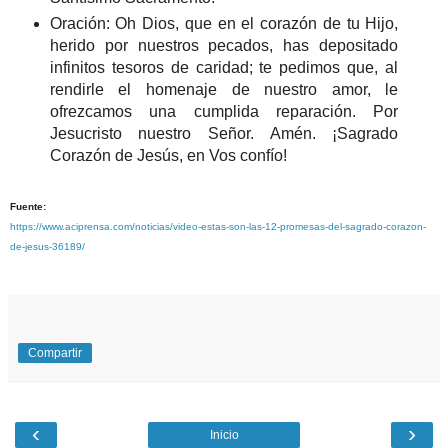
Oración: Oh Dios, que en el corazón de tu Hijo,
herido por nuestros pecados, has depositado
infinitos tesoros de caridad; te pedimos que, al
rendirle el homenaje de nuestro amor, le
ofrezcamos una cumplida reparación. Por
Jesucristo nuestro Señor. Amén. ¡Sagrado
Corazón de Jesús, en Vos confío!
Fuente:
https://www.aciprensa.com/noticias/video-estas-son-las-12-promesas-del-sagrado-corazon-
de-jesus-36189/
Compartir
‹
›
Inicio