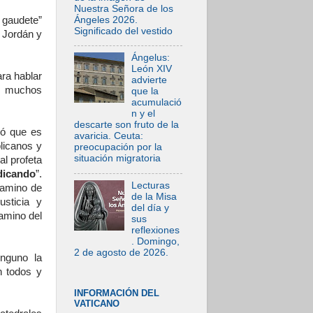
Nuestra Señora de los
Ángeles 2026.
 gaudete”
Significado del vestido
o Jordán y
Ángelus:
León XIV
ra hablar
advierte
e muchos
que la
acumulació
n y el
descarte son fruto de la
mó que es
avaricia. Ceuta:
blicanos y
preocupación por la
situación migratoria
al profeta
dicando
”.
Lecturas
 camino de
de la Misa
sticia y
del día y
camino del
sus
reflexiones
. Domingo,
2 de agosto de 2026.
inguno la
 todos y
INFORMACIÓN DEL
VATICANO