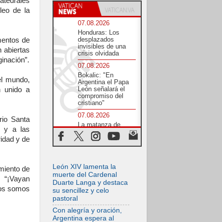
atedrales
leo de la
07.08.2026
Honduras: Los
desplazados
mentos de
invisibles de una
 abiertas
crisis olvidada
ginación”.
07.08.2026
Bokalic: "En
el mundo,
Argentina el Papa
León señalará el
n unido a
compromiso del
cristiano"
07.08.2026
rio Santa
La matanza de
s y a las
niños en Gaza no
cesa: 300 muertos
ridad y de
en 300 días
07.08.2026
León XIV lamenta la
Tagle: La guerra
miento de
desfigura el mundo,
muerte del Cardenal
. “¡Vayan
solo la revelación
Duarte Langa y destaca
de Dios lo
dos somos
su sencillez y celo
transfigura
pastoral
07.08.2026
Con alegría y oración,
Presentada la
Argentina espera al