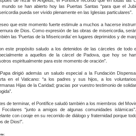
spués de rezar el Ángelus, el Pontífice recordó que en todas las c
l mundo se han abierto hoy las Puertas Santas “para que el Jubi
ericordia pueda ser vivido plenamente en las Iglesias particulares”.
eseo que este momento fuerte estimule a muchos a hacerse instru
 ternura de Dios. Como expresión de las obras de misericordia, serán
bién las ‘Puertas de la Misericordia’ en lugares deprimidos y de mar
on este propósito saludo a los detenidos de las cárceles de todo 
pecialmente a aquellos de la cárcel de Padova, que hoy se ha
sotros espiritualmente para este momento de oración”.
 Papa dirigió además un saludo especial a la Fundación Dispensa
rta en el Vaticano: “a los padres y sus hijos, a los voluntario
manas Hijas de la Caridad; gracias por vuestro testimonio de solida
gida”.
tes de terminar, el Pontífice saludó también a los miembros del Movi
s Focolares “junto a amigos de algunas comunidades islámicas”
elante con coraje en su recorrido de diálogo y fraternidad porque to
os de Dios!”.
nte: