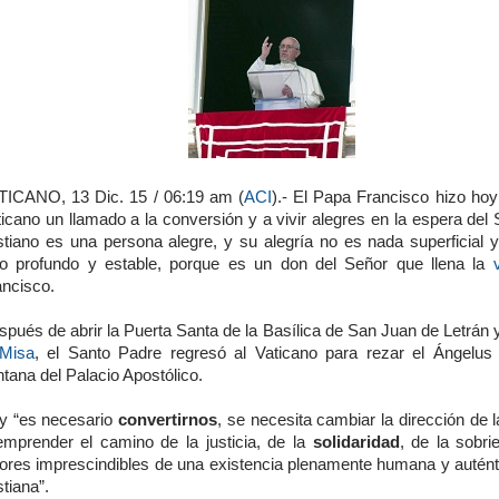
TICANO, 13 Dic. 15 / 06:19 am (
ACI
).- El Papa Francisco hizo hoy
icano un llamado a la conversión y a vivir alegres en la espera del 
istiano es una persona alegre, y su alegría no es nada superficial y
no profundo y estable, porque es un don del Señor que llena la
ancisco.
pués de abrir la Puerta Santa de la Basílica de San Juan de Letrán 
Misa
, el Santo Padre regresó al Vaticano para rezar el Ángelus
tana del Palacio Apostólico.
y “es necesario
convertirnos
, se necesita cambiar la dirección de
emprender el camino de la justicia, de la
solidaridad
, de la sobri
lores imprescindibles de una existencia plenamente humana y autén
stiana”.