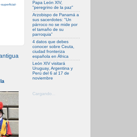
Trienal de Arte de
Papa León XIV,
superficial-
las Universidades
"peregrino de la paz"
Católicas:
«Exercises in
Arzobispo de Panamá a
Empathy»
sus sacerdotes: “Un
párroco no se mide por
07.08.2026
el tamaño de su
Fortunatus
parroquia”
Nwachukwu: la
comunicación como
4 datos que debes
misión al servicio
conocer sobre Ceuta,
del Evangelio
ciudad fronteriza
antigua
española en África
07.08.2026
SIGNIS 2026, dar
León XIV visitará
voz a las religiosas
Uruguay, Argentina y
en el espacio
Perú del 6 al 17 de
público
noviembre
la
07.08.2026
Lanzan un proyecto
de empoderamiento
Cargando...
digital para mujeres
líderes en África
07.08.2026
Programa oficial del
Viaje Apostólico del
Papa León XIV a
Francia
07.08.2026