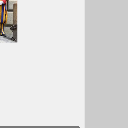
Obispos de
Ecuador: El bien de
las familias no
admite premuras
legislativas