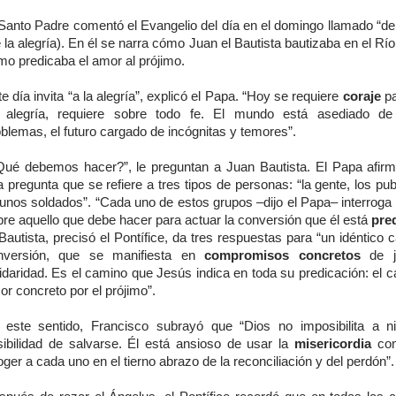
 Santo Padre comentó el Evangelio del día en el domingo llamado “de
 la alegría). En él se narra cómo Juan el Bautista bautizaba en el Rí
mo predicaba el amor al prójimo.
e día invita “a la alegría”, explicó el Papa. “Hoy se requiere
coraje
pa
 alegría, requiere sobre todo fe. El mundo está asediado d
blemas, el futuro cargado de incógnitas y temores”.
Qué debemos hacer?”, le preguntan a Juan Bautista. El Papa afir
 pregunta que se refiere a tres tipos de personas: “la gente, los pu
unos soldados”. “Cada uno de estos grupos –dijo el Papa– interroga 
re aquello que debe hacer para actuar la conversión que él está
pre
Bautista, precisó el Pontífice, da tres respuestas para “un idéntico
nversión, que se manifiesta en
compromisos concretos
de ju
idaridad. Es el camino que Jesús indica en toda su predicación: el 
r concreto por el prójimo”.
 este sentido, Francisco subrayó que “Dios no imposibilita a n
sibilidad de salvarse. Él está ansioso de usar la
misericordia
con
ger a cada uno en el tierno abrazo de la reconciliación y del perdón”.