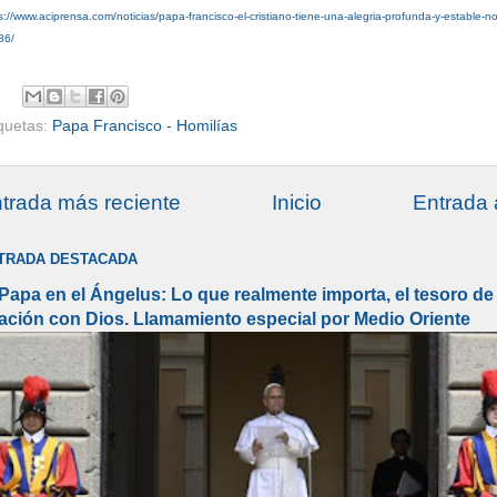
s://www.aciprensa.com/noticias/papa-francisco-el-cristiano-tiene-una-alegria-profunda-y-estable-no-
86/
iquetas:
Papa Francisco - Homilías
trada más reciente
Inicio
Entrada 
TRADA DESTACADA
 Papa en el Ángelus: Lo que realmente importa, el tesoro de 
lación con Dios. Llamamiento especial por Medio Oriente