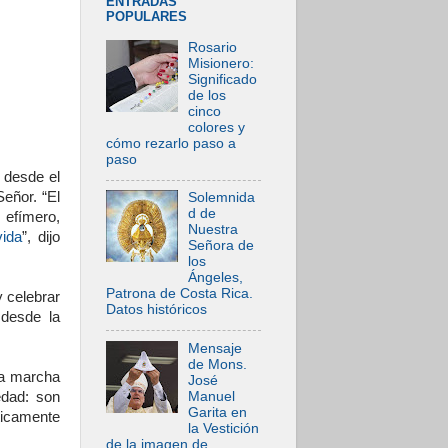
ENTRADAS
POPULARES
Rosario
Misionero:
Significado
de los
cinco
colores y
cómo rezarlo paso a
paso
 desde el
Señor. “El
Solemnida
d de
 efímero,
Nuestra
vida
”, dijo
Señora de
los
Ángeles,
Patrona de Costa Rica.
y celebrar
Datos históricos
 desde la
Mensaje
de Mons.
 la marcha
José
Manuel
edad: son
Garita en
ticamente
la Vestición
de la imagen de