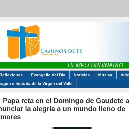
Reflexiones
Evangelio del Día
Noticias
Música
Vid
magen e historia de la Virgen del Valle
l Papa reta en el Domingo de Gaudete 
nunciar la alegría a un mundo lleno de
emores