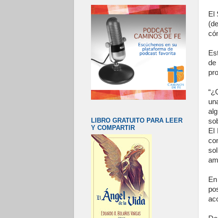
El
(de
có
Est
de
pro
“¿
una
alg
LIBRO GRATUITO PARA LEER
sob
Y COMPARTIR
El 
co
sol
amo
En
po
aco