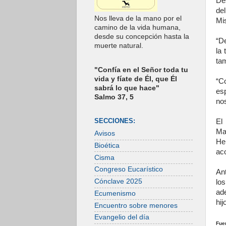
De
de
Nos lleva de la mano por el
Mis
camino de la vida humana,
desde su concepción hasta la
“D
muerte natural.
la
tam
"Confía en el Señor toda tu
vida y fíate de Él, que Él
“C
sabrá lo que hace"
es
Salmo 37, 5
no
SECCIONES:
El
Ma
Avisos
Her
Bioética
aco
Cisma
Congreso Eucarístico
An
Cónclave 2025
lo
ad
Ecumenismo
hij
Encuentro sobre menores
Evangelio del día
Fue