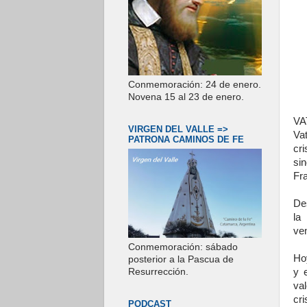
Conmemoración: 24 de enero.
Novena 15 al 23 de enero.
VA
VIRGEN DEL VALLE =>
Vat
PATRONA CAMINOS DE FE
cr
si
Fr
Des
la
ven
Conmemoración: sábado
Ho
posterior a la Pascua de
y 
Resurrección.
va
cri
PODCAST