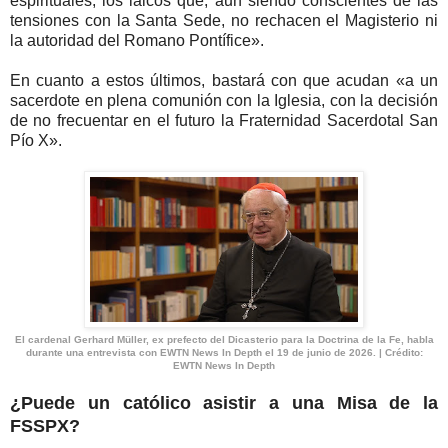
espirituales; los laicos que, aun siendo conscientes de las
tensiones con la Santa Sede, no rechacen el Magisterio ni
la autoridad del Romano Pontífice».
En cuanto a estos últimos, bastará con que acudan «a un
sacerdote en plena comunión con la Iglesia, con la decisión
de no frecuentar en el futuro la Fraternidad Sacerdotal San
Pío X».
El cardenal Gerhard Müller, ex prefecto del Dicasterio para la Doctrina de la Fe, habla
durante una entrevista con EWTN News In Depth el 19 de junio de 2026. | Crédito:
EWTN News In Depth
¿Puede un católico asistir a una Misa de la
FSSPX?