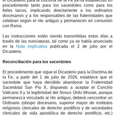
el Dicasterio para la Doctrina de la Fe ya ha establecido un
procedimiento tanto para los sacerdotes como para los
fieles laicos, implicando directamente a los ordinarios
diocesanos y a los responsables de las fraternidades que
celebran según el rito antiguo y permanecen en comunión
con Roma.
Las instrucciones están siendo transmitidas estos días a
través de las nunciaturas, tal como ya se había anunciado
en la
Nota explicativa
publicada el 2 de julio por el
Dicasterio.
Reconciliación para los sacerdotes
El procedimiento que sigue el Dicasterio para la Doctrina de
la Fe, a partir del 1 de julio de 2026, establece que el
sacerdote que haya decidido abandonar la Fraternidad
Sacerdotal San Pío X, dispuesto a aceptar el Concilio
Vaticano II y la legitimidad del
Novus Ordo Missae
, aunque
permanezca vinculado al rito antiguo, deberá «encontrar un
Ordinario (obispo diocesano, superior mayor de institutos
religiosos clericales de derecho pontificio y de sociedades
clericales de vida apostólica de derecho pontificio, etc.)