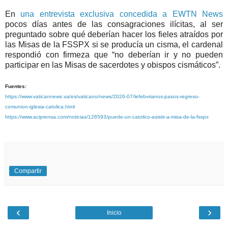
En
una entrevista exclusiva concedida a EWTN News
pocos días antes de las consagraciones ilícitas, al ser
preguntado sobre qué deberían hacer los fieles atraídos por
las Misas de la FSSPX si se producía un cisma, el cardenal
respondió con firmeza que “no deberían ir y no pueden
participar en las Misas de sacerdotes y obispos cismáticos”.
Fuentes:
https://www.vaticannews.va/es/vaticano/news/2026-07/lefebvrianos-pasos-regreso-
comunion-iglesia-catolica.html
https://www.aciprensa.com/noticias/126593/puede-un-catolico-asistir-a-misa-de-la-fsspx
Compartir
‹
›
Inicio