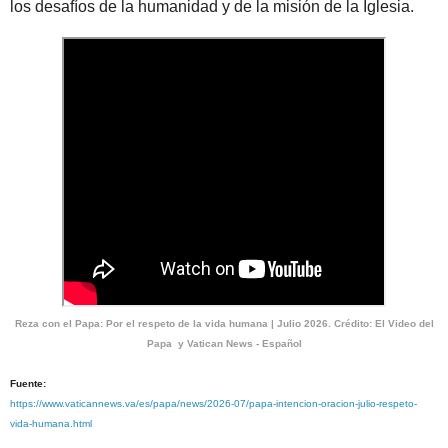
los desafíos de la humanidad y de la misión de la Iglesia.
Reza con el Papa: Por el respeto de la vida humana | Julio 2026. Crédito: El Video del
Papa y Vatican News - Español
Fuente:
https://www.vaticannews.va/es/papa/news/2026-07/papa-intencion-oracion-julio-respeto-
vida-humana.html