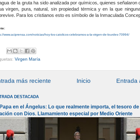
 agua de la gruta ha sido analizada por químicos, quienes señalaron 
ua virgen, pura, natural, sin propiedad térmica y en la que ninguna
brevive. Para los cristianos esto es símbolo de la Inmaculada Conce
nte:
s://www.aciprensa.com/noticias/hoy-los-catolicos-celebramos-a-la-virgen-de-lourdes-70994/
iquetas:
Virgen María
trada más reciente
Inicio
Entrada 
TRADA DESTACADA
 Papa en el Ángelus: Lo que realmente importa, el tesoro de 
lación con Dios. Llamamiento especial por Medio Oriente