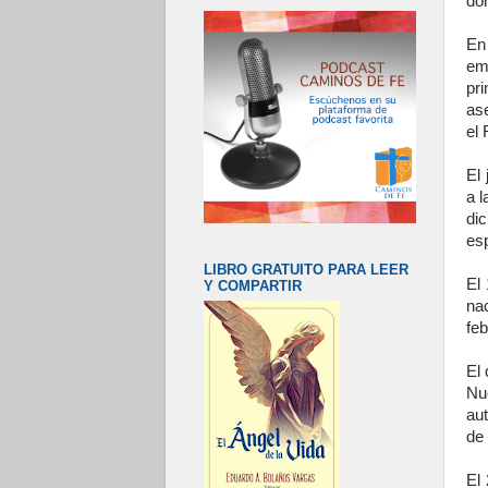
dor
En
em
pri
as
el 
El 
a l
di
esp
LIBRO GRATUITO PARA LEER
El
Y COMPARTIR
na
feb
El 
Nu
aut
de 
El 