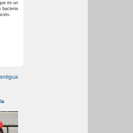
que es un
 bacteria
pción.
antigua
la