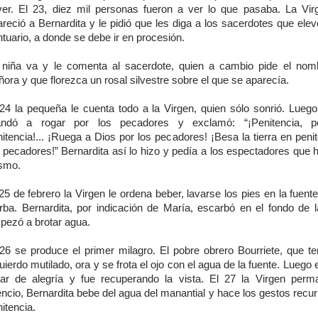
ver. El 23, diez mil personas fueron a ver lo que pasaba. La Vir
reció a Bernardita y le pidió que les diga a los sacerdotes que ele
tuario, a donde se debe ir en procesión.
 niña va y le comenta al sacerdote, quien a cambio pide el nom
ora y que florezca un rosal silvestre sobre el que se aparecía.
 24 la pequeña le cuenta todo a la Virgen, quien sólo sonrió. Luego
ndó a rogar por los pecadores y exclamó: “¡Penitencia, pen
itencia!... ¡Ruega a Dios por los pecadores! ¡Besa la tierra en peni
 pecadores!” Bernardita así lo hizo y pedía a los espectadores que h
smo.
25 de febrero la Virgen le ordena beber, lavarse los pies en la fuen
erba. Bernardita, por indicación de María, escarbó en el fondo de l
pezó a brotar agua.
 26 se produce el primer milagro. El pobre obrero Bourriete, que ten
uierdo mutilado, ora y se frota el ojo con el agua de la fuente. Lueg
itar de alegría y fue recuperando la vista. El 27 la Virgen per
encio, Bernardita bebe del agua del manantial y hace los gestos recu
itencia.