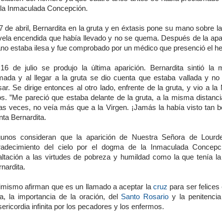
 la Inmaculada Concepción.
7 de abril, Bernardita en la gruta y en éxtasis pone su mano sobre l
 vela encendida que había llevado y no se quema. Después de la apar
no estaba ilesa y fue comprobado por un médico que presenció el h
 16 de julio se produjo la última aparición. Bernardita sintió la m
amada y al llegar a la gruta se dio cuenta que estaba vallada y no
ar. Se dirige entonces al otro lado, enfrente de la gruta, y vio a l
os. ”Me pareció que estaba delante de la gruta, a la misma distanci
as veces, no veía más que a la Virgen. ¡Jamás la había visto tan bel
ta Bernardita.
gunos consideran que la aparición de Nuestra Señora de Lourd
radecimiento del cielo por el dogma de la Inmaculada Concepc
altación a las virtudes de pobreza y humildad como la que tenía l
nardita.
imismo afirman que es un llamado a aceptar la
cruz
para ser felices 
da, la importancia de la oración, del
Santo Rosario
y la penitenci
ericordia infinita por los pecadores y los enfermos.