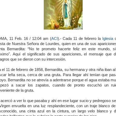
MA, 11 Feb. 16 / 12:04 am (
ACI
).- Cada 11 de febrero la
Iglesia
c
esta de Nuestra Señora de Lourdes, quien en una de sus apariciones 
nta Bernardita: “No te prometo hacerte feliz en este mundo, s
óximo". Aquí el significado de sus apariciones, el mensaje que d
agros que se dieron con su intercesión.
 el 11 de febrero de 1858, Bernardita, su hermana y otra niña iban 
scar leña seca, cerca de una gruta. Para llegar ahí tenían que pas
oyo. Bernardita no se atrevía a adentrarse porque el agua estaba mu
pezó a sacar los zapatos, cuando de pronto escuchó un ruid
veniente de la gruta.
 acercó a ver lo que pasaba y ahí en ese lugar sucio y pedregoso se
 Virgen envuelta en una luz resplandeciente, con un traje blanco de 
sconocido, una cinta azul en la cintura, un largo velo blanco y 