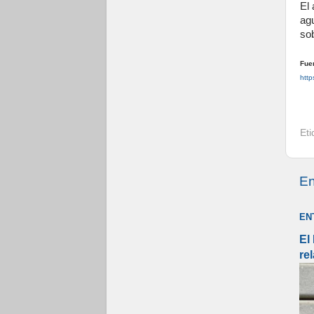
El
ag
so
Fue
http
Et
En
EN
El
re