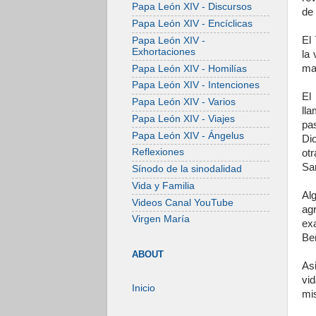
Papa León XIV - Discursos
de
Papa León XIV - Encíclicas
El 
Papa León XIV -
Exhortaciones
la
ma
Papa León XIV - Homilías
Papa León XIV - Intenciones
El
Papa León XIV - Varios
ll
Papa León XIV - Viajes
pas
Papa León XIV - Ángelus
Di
Reflexiones
otr
San
Sínodo de la sinodalidad
Vida y Familia
Al
Videos Canal YouTube
ag
Virgen María
ex
Ber
ABOUT
As
vi
Inicio
mis