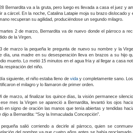
28 Bernardita va a la gruta, pero luego es llevada a casa el juez y
ir a cárcel. En la noche, Catalina Latapie moja su brazo dislocado y 
 mano recuperan su agilidad, produciéndose un segundo milagro.
 martes 2 de marzo, Bernardita va de nuevo donde el párroco a reco
ido de la Virgen.
 3 de marzo la pequeña le pregunta de nuevo su nombre y la Virge
e día, una madre en su desesperación lleva en brazos a su hijo q
io muerto. Lo metió 15 minutos en el agua fría y al llegar a casa no
la respiración del niño.
día siguiente, el niño estaba lleno de
vida
y completamente sano. Lo
tificaron el milagro y lo llamaron de primer orden.
4 de marzo, al finalizar los quince días, la visión permanece silenci
 ese mes la Virgen se apareció a Bernardita, levantó los ojos haci
tó en signo de oración las manos que tenía abiertas y tendidas haci
e dijo a Bernardita: “Soy la Inmaculada Concepción”.
 pequeña salió corriendo a decirle al párroco, quien se conmuev
velación del nombre ya que cuatro años antes se había proclamado