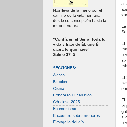
a 
apa
Nos lleva de la mano por el
san
camino de la vida humana,
desde su concepción hasta la
muerte natural.
La
Señ
"Confía en el Señor toda tu
El
vida y fíate de Él, que Él
ma
sabrá lo que hace"
pen
Salmo 37, 5
los
mi
SECCIONES:
Avisos
El 
Bioética
hi
Cisma
em
Congreso Eucarístico
El
Cónclave 2025
izq
Ecumenismo
gr
Encuentro sobre menores
sil
Evangelio del día
pen