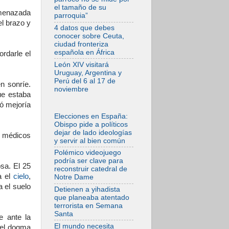
el tamaño de su
05.08.2026
 amenazada
parroquia”
La Fuerza del
el brazo y
"Círculo de Héroes"
4 datos que debes
con el Papa en la
conocer sobre Ceuta,
Audiencia General
ciudad fronteriza
española en África
05.08.2026
rdarle el
Nuncio en Ucrania:
León XIV visitará
Preocupa escuchar
Uruguay, Argentina y
a quienes bendicen
Perú del 6 al 17 de
la guerra
n sonríe.
noviembre
ue estaba
05.08.2026
tó mejoría
Ucrania: Ataque
masivo en Kyiv
Elecciones en España:
durante la noche
Obispo pide a políticos
dejar de lado ideologías
05.08.2026
s médicos
y servir al bien común
Colombo: "La visita
del Papa a
Polémico videojuego
Argentina llevará un
podría ser clave para
mensaje de paz y
osa. El 25
reconstruir catedral de
dignidad humana"
a el
cielo
,
Notre Dame
05.08.2026
a el suelo
Detienen a yihadista
Iglesia en Uruguay:
que planeaba atentado
la visita del Papa
terrorista en Semana
fortalecerá la fe y la
Santa
esperanza
e ante la
El mundo necesita
 el dogma