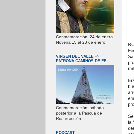
Conmemoración: 24 de enero.
Novena 15 al 23 de enero.
RO
Fi
VIRGEN DEL VALLE =>
Sa
PATRONA CAMINOS DE FE
pr
mil
Era
bu
arr
em
pro
Conmemoración: sábado
posterior a la Pascua de
Se
Resurrección.
la
de
PODCAST