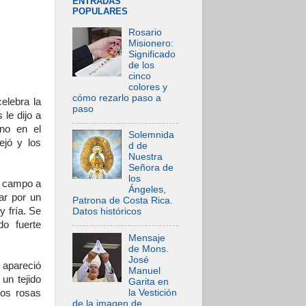
ENTRADAS
POPULARES
Rosario
Misionero:
Significado
de los
cinco
colores y
cómo rezarlo paso a
elebra la
paso
le dijo a
ino en el
Solemnida
ejó y los
d de
Nuestra
Señora de
los
al campo a
Ángeles,
ar por un
Patrona de Costa Rica.
y fría. Se
Datos históricos
o fuerte
Mensaje
de Mons.
José
 apareció
Manuel
un tejido
Garita en
la Vestición
dos rosas
de la imagen de