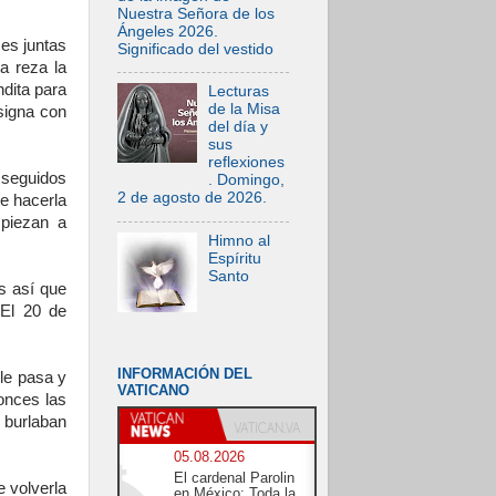
Nuestra Señora de los
Ángeles 2026.
es juntas
Significado del vestido
a reza la
ndita para
Lecturas
de la Misa
signa con
del día y
sus
reflexiones
s seguidos
. Domingo,
2 de agosto de 2026.
te hacerla
piezan a
Himno al
Espíritu
Santo
s así que
 El 20 de
INFORMACIÓN DEL
 le pasa y
VATICANO
onces las
e burlaban
05.08.2026
El cardenal Parolin
e volverla
en México: Toda la