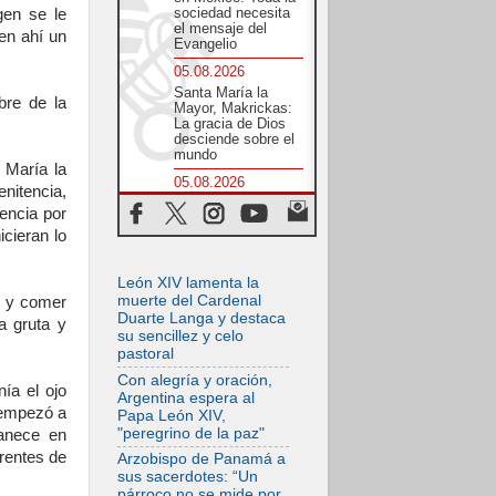
sociedad necesita
gen se le
el mensaje del
ven ahí un
Evangelio
05.08.2026
Santa María la
bre de la
Mayor, Makrickas:
La gracia de Dios
desciende sobre el
mundo
 María la
05.08.2026
itencia,
Cristianos y
tencia por
confucianos:
Respeto y sabiduría
icieran lo
para afrontar los
urgentes desafíos
de hoy
León XIV lamenta la
muerte del Cardenal
te y comer
05.08.2026
Duarte Langa y destaca
a gruta y
En marcha hacia
su sencillez y celo
Asís en nombre de
pastoral
San Francisco, a la
espera de León
Con alegría y oración,
ía el ojo
Argentina espera al
05.08.2026
o empezó a
Papa León XIV,
Venezuela, Padre
"peregrino de la paz"
manece en
Pagniello: "En
medio del dolor, una
rrentes de
Arzobispo de Panamá a
Iglesia que no se
sus sacerdotes: “Un
rinde"
párroco no se mide por