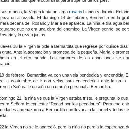
adas brillantes que le cubrían la parte superior de los pies.
 sus manos, la Virgen tenía un largo
rosario
blanco y dorado. Entonc
pezaron a rezarlo. El domingo 14 de febrero, Bernardita en la grut
mera decena del Rosario y María se aparece. La niña le tira agua be
egurarse que no era una obra del enemigo. La Virgen sonríe, se per
Rosario y lo rezan juntas.
jueves 18 la Virgen le pide a Bernardita que regrese por quince día
a gruta. Ante la aceptación y promesa de la pequeña, María le prome
chosa en el otro mundo. Los rumores de las apariciones se em
arcir.
 19 de febrero, Bernardita va con una vela bendecida y encendida. E
ce la costumbre de ir con velas para encenderlas ante la gruta.
rero la Señora le enseña una oración personal a Bernardita.
domingo 21, la niña ve que la Virgen estaba triste, le pregunta lo que
estra Señora le contesta: “Rogad por los pecadores”. Para ese ent
oridades amenazaron a Bernardita con llevarla a la cárcel y todos s
ella.
22 la Virgen no se le apareció, pero la niña no perdía la esperanza d