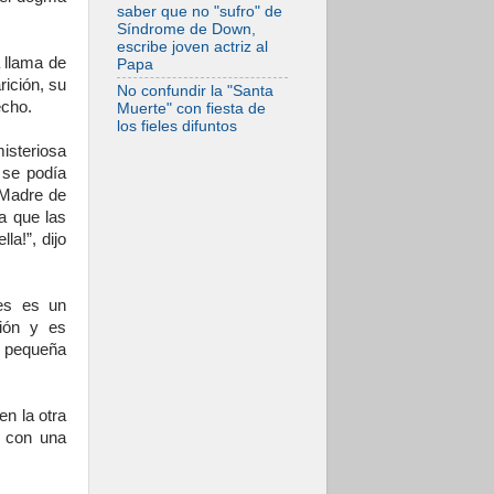
saber que no "sufro" de
Síndrome de Down,
escribe joven actriz al
a llama de
Papa
ición, su
No confundir la "Santa
echo.
Muerte" con fiesta de
los fieles difuntos
isteriosa
 se podía
a Madre de
a que las
la!”, dijo
es es un
ión y es
a pequeña
en la otra
a con una