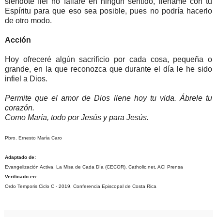
siéndote fiel no fallaré en ningún sentido, lléname con tu
Espíritu para que eso sea posible, pues no podría hacerlo
de otro modo.
Acción
Hoy ofreceré algún sacrificio por cada cosa, pequeña o
grande, en la que reconozca que durante el día le he sido
infiel a Dios.
Permite que el amor de Dios llene hoy tu vida. Ábrele tu
corazón.
Como María, todo por Jesús y para Jesús.
Pbro. Ernesto María Caro
Adaptado de:
Evangelización Activa, La Misa de Cada Día (CECOR), Catholic.net, ACI Prensa
Verificado en:
Ordo Temporis Ciclo C - 2019, Conferencia Episcopal de Costa Rica