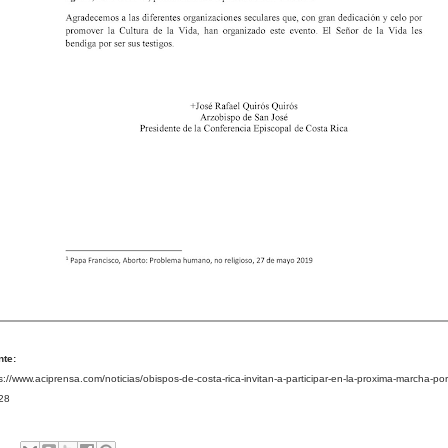
nte:
s://www.aciprensa.com/noticias/obispos-de-costa-rica-invitan-a-participar-en-la-proxima-marcha-por-
28