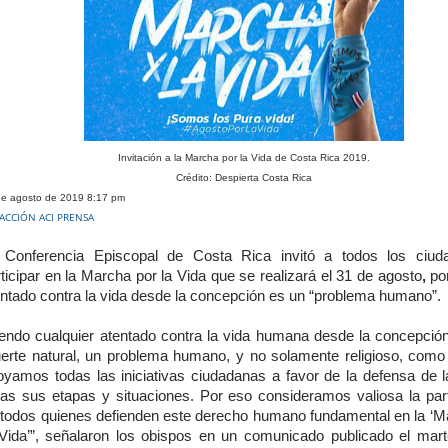
Invitación a la Marcha por la Vida de Costa Rica 2019.
Crédito: Despierta Costa Rica
de agosto de 2019 8:17 pm
ACCIÓN ACI PRENSA
 Conferencia Episcopal de Costa Rica invitó a todos los ciud
ticipar en la Marcha por la Vida que se realizará el 31 de agosto
,
po
entado contra la vida desde la concepción es un “problema humano”.
iendo cualquier atentado contra la vida humana desde la concepción
erte natural, un problema humano, y no solamente religioso, como
oyamos todas las iniciativas ciudadanas a favor de la defensa de l
das sus etapas y situaciones. Por eso consideramos valiosa la part
 todos quienes defienden este derecho humano fundamental en la ‘M
 Vida’”, señalaron los obispos en un comunicado publicado el mar