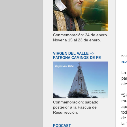
Conmemoración: 24 de enero.
Novena 15 al 23 de enero.
VIRGEN DEL VALLE =>
27 
PATRONA CAMINOS DE FE
RED
La
par
at
“S
mu
Conmemoración: sábado
ap
posterior a la Pascua de
to
Resurrección.
de
la
PODCAST