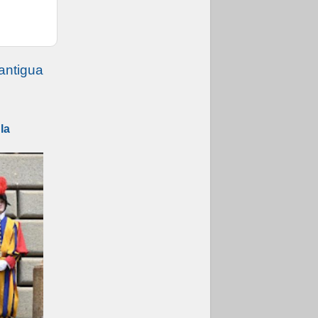
07.08.2026
Programa oficial del
Viaje Apostólico del
Papa León XIV a
Francia
antigua
la