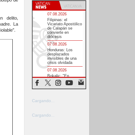
zobispo de
07.08.2026
 delito,
Filipinas: el
madre. La
Vicariato Apostólico
de Calapán se
iolable”.
convierte en
diócesis
07.08.2026
Honduras: Los
desplazados
invisibles de una
crisis olvidada
07.08.2026
Bokalic: "En
Argentina el Papa
León señalará el
compromiso del
cristiano"
07.08.2026
Cargando...
La matanza de
niños en Gaza no
cesa: 300 muertos
Cargando...
en 300 días
07.08.2026
Tagle: La guerra