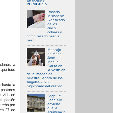
ENTRADAS
POPULARES
Rosario
Misionero:
Significado
de los
cinco
colores y
cómo rezarlo paso a
paso
Mensaje
de Mons.
José
Manuel
adanos a
Garita en
rque todo
la Vestición
de la imagen de
Nuestra Señora de los
Ángeles 2026.
 hasta la
Significado del vestido
 pastores
a vida en
Ángelus:
icipación
León XIV
advierte
archa por
que la
tes 27 de
acumulació