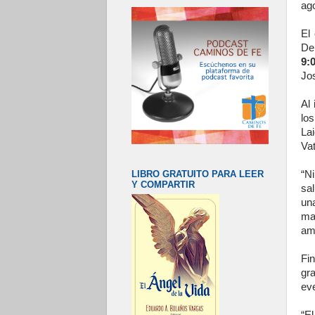
ag
El
De
9:
Jo
Al
los
La
Vat
LIBRO GRATUITO PARA LEER
“Ni
Y COMPARTIR
sal
un
ma
ama
Fi
gr
eve