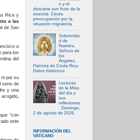
n y el
descarte son fruto de la
avaricia. Ceuta:
ta Rica y
preocupación por la
to a las
situación migratoria
al de San
Solemnida
d de
Nuestra
ancisco a
Señora de
o para los
los
ntina del
Ángeles,
Patrona de Costa Rica.
Datos históricos
 ni por su
Lecturas
el seno de
de la Misa
dre y una
del día y
 acogido,
sus
reflexiones
. Domingo,
2 de agosto de 2026.
 que “con
zado este
INFORMACIÓN DEL
VATICANO