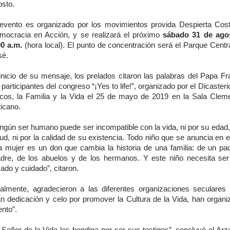
osto.
 evento es organizado por los movimientos provida Despierta Cos
mocracia en Acción, y se realizará el próximo
sábado 31 de agos
00 a.m.
(hora local). El punto de concentración será el Parque Centr
sé.
 inicio de su mensaje, los prelados citaron las palabras del Papa Fr
 participantes del congreso “¡Yes to life!”, organizado por el Dicasteri
icos, la Familia y la Vida el 25 de mayo de 2019 en la Sala Cleme
icano.
ngún ser humano puede ser incompatible con la vida, ni por su edad,
ud, ni por la calidad de su existencia. Todo niño que se anuncia en 
a mujer es un don que cambia la historia de una familia: de un pa
dre, de los abuelos y de los hermanos. Y este niño necesita ser
do y cuidado”, citaron.
nalmente, agradecieron a las diferentes organizaciones seculares
an dedicación y celo por promover la Cultura de la Vida, han organi
nto”.