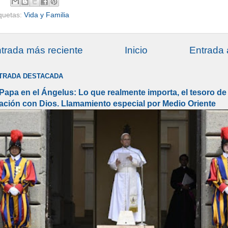
iquetas:
Vida y Familia
trada más reciente
Inicio
Entrada 
TRADA DESTACADA
 Papa en el Ángelus: Lo que realmente importa, el tesoro de 
lación con Dios. Llamamiento especial por Medio Oriente