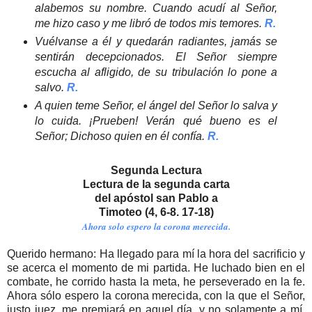
alabemos su nombre. Cuando acudí al Señor,
me hizo caso y me libró de todos mis temores.
R.
Vuélvanse a él y quedarán radiantes, jamás se
sentirán decepcionados. El Señor siempre
escucha al afligido, de su tribulación lo pone a
salvo.
R.
A quien teme Señor, el ángel del Señor lo salva y
lo cuida. ¡Prueben! Verán qué bueno es el
Señor; Dichoso quien en él confía.
R.
Segunda Lectura
Lectura de la segunda carta
del apóstol san Pablo a
Timoteo (4, 6-8. 17-18)
Ahora solo espero la corona merecida.
Querido hermano: Ha llegado para mí la hora del sacrificio y
se acerca el momento de mi partida. He luchado bien en el
combate, he corrido hasta la meta, he perseverado en la fe.
Ahora sólo espero la corona merecida, con la que el Señor,
justo juez, me premiará en aquel día, y no solamente a mí,