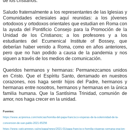
de los cristianos.
Saludo fraternalmente a los representantes de las Iglesias y
Comunidades eclesiales aquí reunidas: a los jóvenes
ortodoxos y ortodoxos orientales que estudian en Roma con
la ayuda del Pontificio Consejo para la Promoción de la
Unidad de los Cristianos; a los profesores y a los
estudiantes del Ecumenical Institute of Bossey, que
deberían haber venido a Roma, como en años anteriores,
pero que no han podido a causa de la pandemia y nos
siguen a través de los medios de comunicación.
Queridos hermanos y hermanas: Permanezcamos unidos
en Cristo. Que el Espíritu Santo, derramado en nuestros
corazones, nos haga sentir hijos del Padre, hermanos y
hermanas entre nosotros, hermanos y hermanas en la única
familia humana. Que la Santísima Trinidad, comunión de
amor, nos haga crecer en la unidad.
Fuentes:
https://www.aciprensa.com/noticias/homilia-del-papa-francisco-visperas-de-la-solemnidad-de-la-
conversion-de-san-pablo-2021-65256
https://www.vaticannews.va/es/papa/news/2021-01/papa-francisco-homilia-visperas-semana-oracion-