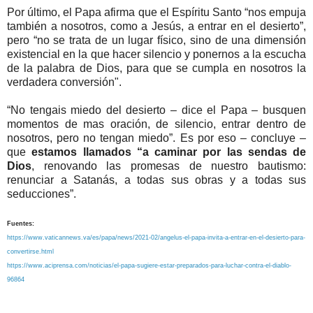
Por último, el Papa afirma que el Espíritu Santo “nos empuja
también a nosotros, como a Jesús, a entrar en el desierto”,
pero “no se trata de un lugar físico, sino de una dimensión
existencial en la que hacer silencio y ponernos a la escucha
de la palabra de Dios, para que se cumpla en nosotros la
verdadera conversión".
“No tengais miedo del desierto – dice el Papa – busquen
momentos de mas oración, de silencio, entrar dentro de
nosotros, pero no tengan miedo”. Es por eso – concluye –
que
estamos llamados “a caminar por las sendas de
Dios
, renovando las promesas de nuestro bautismo:
renunciar a Satanás, a todas sus obras y a todas sus
seducciones”.
Fuentes:
https://www.vaticannews.va/es/papa/news/2021-02/angelus-el-papa-invita-a-entrar-en-el-desierto-para-
convertirse.html
https://www.aciprensa.com/noticias/el-papa-sugiere-estar-preparados-para-luchar-contra-el-diablo-
96864