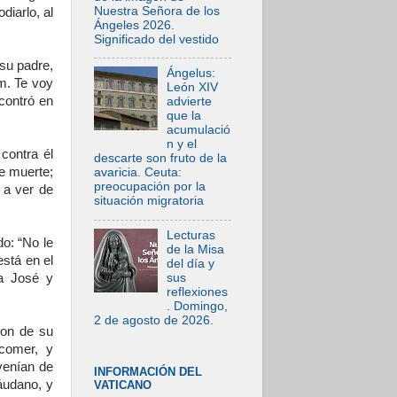
Nuestra Señora de los
iarlo, al
Ángeles 2026.
Significado del vestido
su padre,
Ángelus:
m. Te voy
León XIV
contró en
advierte
que la
acumulació
n y el
contra él
descarte son fruto de la
e muerte;
avaricia. Ceuta:
preocupación por la
 a ver de
situación migratoria
Lecturas
o: “No le
de la Misa
está en el
del día y
sus
a José y
reflexiones
. Domingo,
2 de agosto de 2026.
ron de su
comer, y
 venían de
INFORMACIÓN DEL
áudano, y
VATICANO