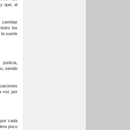
y que, al
 cambiar
istro los
la suerte
usticia,
jo, siendo
tuaciones
la voz por
 por cada
iera poco