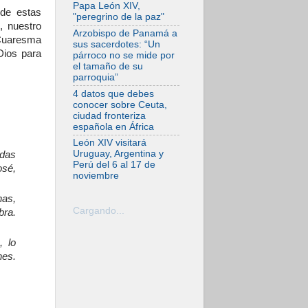
la empatía al dolor
Papa León XIV,
de estas
del otro
"peregrino de la paz"
, nuestro
06.08.2026
Arzobispo de Panamá a
a Cuaresma
Fray Marco Vianelli:
sus sacerdotes: “Un
Aprender el
Dios para
párroco no se mide por
Evangelio de la Paz
el tamaño de su
en la Escuela de
parroquia”
San Francisco
4 datos que debes
06.08.2026
conocer sobre Ceuta,
La visita del Papa
ciudad fronteriza
León XIV a Asís en
española en África
un minuto
León XIV visitará
06.08.2026
Uruguay, Argentina y
odas
El agradecimiento
Perú del 6 al 17 de
osé,
de los jóvenes al
noviembre
Papa: «Hoy nos
sentimos Iglesia»
nas,
06.08.2026
Cargando...
bra.
Líbano: Reanudan
los coloquios en
Roma en medio de
, lo
tensiones y ataques
nes.
en el sur del país
06.08.2026
Hiroshima y
Nagasaki, 81 años
después.