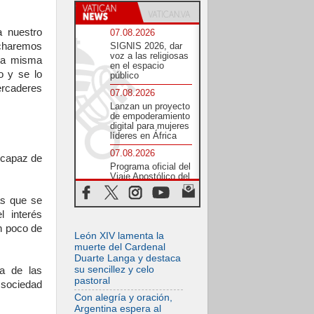
 nuestro
07.08.2026
ncharemos
SIGNIS 2026, dar
voz a las religiosas
ra misma
en el espacio
o y se lo
público
ercaderes
07.08.2026
Lanzan un proyecto
de empoderamiento
digital para mujeres
líderes en África
07.08.2026
 capaz de
Programa oficial del
Viaje Apostólico del
Papa León XIV a
Francia
as que se
07.08.2026
l interés
Obispos de
n poco de
León XIV lamenta la
Ecuador: El bien de
las familias no
muerte del Cardenal
admite premuras
Duarte Langa y destaca
legislativas
su sencillez y celo
a de las
pastoral
06.08.2026
 sociedad
Cardenal Parolin: La
Con alegría y oración,
paz comienza con
Argentina espera al