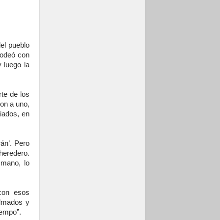
Comienzan "Diez
Días Oración por la
Paz"
el pueblo
rodeó con
y luego la
rte de los
ron a uno,
iados, en
rán’. Pero
heredero.
mano, lo
con esos
almados y
iempo”.