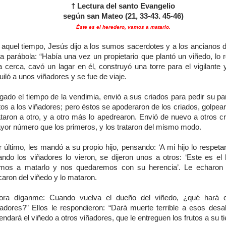
† Lectura del santo Evangelio
según san Mateo (21, 33-43. 45-46)
Éste es el heredero, vamos a matarlo.
 aquel tiempo, Jesús dijo a los sumos sacerdotes y a los ancianos d
ta parábola: “Había una vez un propietario que plantó un viñedo, lo 
 cerca, cavó un lagar en él, construyó una torre para el vigilante 
uiló a unos viñadores y se fue de viaje.
gado el tiempo de la vendimia, envió a sus criados para pedir su pa
tos a los viñadores; pero éstos se apoderaron de los criados, golpea
taron a otro, y a otro más lo apedrearon. Envió de nuevo a otros cr
yor número que los primeros, y los trataron del mismo modo.
 último, les mandó a su propio hijo, pensando: ‘A mi hijo lo respeta
ando los viñadores lo vieron, se dijeron unos a otros: ‘Este es el 
mos a matarlo y nos quedaremos con su herencia’. Le echaron 
aron del viñedo y lo mataron.
ora díganme: Cuando vuelva el dueño del viñedo, ¿qué hará 
ñadores?” Ellos le respondieron: “Dará muerte terrible a esos des
endará el viñedo a otros viñadores, que le entreguen los frutos a su t