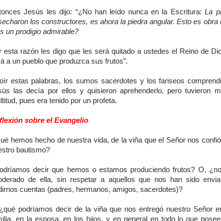
tonces Jesús les dijo: “¿No han leído nunca en la Escritura:
La p
echaron los constructores, es ahora la piedra angular. Esto es obra
s un prodigio admirable?
r esta razón les digo que les será quitado a ustedes el Reino de Dio
á a un pueblo que produzca sus frutos”.
 oír estas palabras, los sumos sacerdotes y los fariseos comprend
sús las decía por ellos y quisieron aprehenderlo, pero tuvieron m
titud, pues era tenido por un profeta.
flexión sobre el Evangelio
ué hemos hecho de nuestra vida, de la viña que el Señor nos confió 
estro bautismo?
odríamos decir que hemos o estamos produciendo frutos? O, ¿n
oderado de ella, sin respetar a aquellos que nos han sido envi
dirnos cuentas (padres, hermanos, amigos, sacerdotes)?
 ¿qué podríamos decir de la viña que nos entregó nuestro Señor e
milia, en la esposa, en los hijos, y en general en todo lo que pos