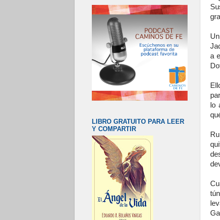
Su
gra
Un
Ja
a 
Do
El
pa
lo
qué
LIBRO GRATUITO PARA LEER
Y COMPARTIR
Ru
qui
de
dev
Cu
tú
lev
Ga