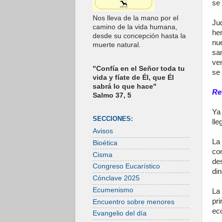
se 
Nos lleva de la mano por el
Ju
camino de la vida humana,
he
desde su concepción hasta la
nu
muerte natural.
sa
ve
"Confía en el Señor toda tu
se 
vida y fíate de Él, que Él
sabrá lo que hace"
Re
Salmo 37, 5
Ya
SECCIONES:
lle
Avisos
La
Bioética
co
Cisma
de
Congreso Eucarístico
din
Cónclave 2025
Ecumenismo
La
pr
Encuentro sobre menores
ec
Evangelio del día