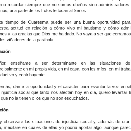
eno recordar siempre que no somos dueños sino administradores 
os, una parte de los frutos le tocan al Señor.
te tiempo de Cuaresma puede ser una buena oportunidad para
estra actitud en relación a cómo vivo mi bautismo y cómo admin
enes y las gracias que Dios me ha dado. No vaya a ser que corramos 
los viñadores de la parábola.
ación
ñor, enséñame a ser determinante en las situaciones de j
ncipalmente en mi propia vida, en mi casa, con los míos, en mi traba
ductivo y contribuyente.
emás, dame la oportunidad y el carácter para levantar la voz en si
injusticia social que tanto nos afectan hoy en día, quiero levantar 
 que no la tienen o los que no son escuchados.
ción
y observaré las situaciones de injusticia social y, además de orar
a, meditaré en cuáles de ellas yo podría aportar algo, aunque parec