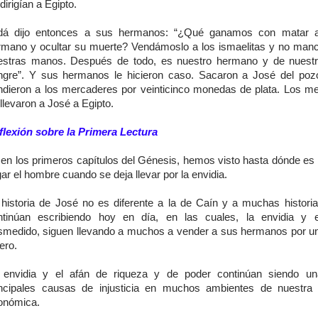
dirigían a Egipto.
dá dijo entonces a sus hermanos: “¿Qué ganamos con matar a
rmano y ocultar su muerte? Vendámoslo a los ismaelitas y no ma
estras manos. Después de todo, es nuestro hermano y de nuest
ngre”. Y sus hermanos le hicieron caso. Sacaron a José del poz
ndieron a los mercaderes por veinticinco monedas de plata. Los m
llevaron a José a Egipto.
flexión sobre la Primera Lectura
 en los primeros capítulos del Génesis, hemos visto hasta dónde es
gar el hombre cuando se deja llevar por la envidia.
 historia de José no es diferente a la de Caín y a muchas histori
ntinúan escribiendo hoy en día, en las cuales, la envidia y e
smedido, siguen llevando a muchos a vender a sus hermanos por u
ero.
 envidia y el afán de riqueza y de poder continúan siendo un
incipales causas de injusticia en muchos ambientes de nuestra
onómica.