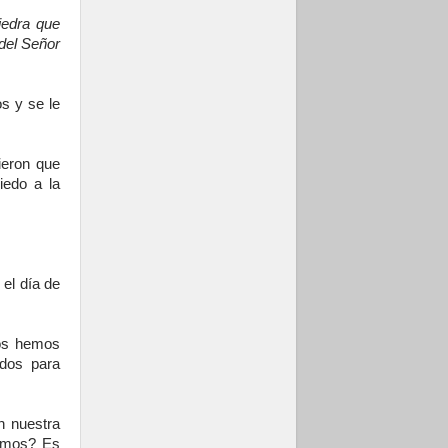
iedra que
 del Señor
s y se le
ieron que
iedo a la
el día de
os hemos
ados para
n nuestra
eemos? Es