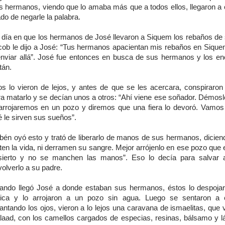
s hermanos, viendo que lo amaba más que a todos ellos, llegaron a od
do de negarle la palabra.
 día en que los hermanos de José llevaron a Siquem los rebaños de 
cob le dijo a José: “Tus hermanos apacientan mis rebaños en Sique
enviar allá”. José fue entonces en busca de sus hermanos y los en
tán.
los lo vieron de lejos, y antes de que se les acercara, conspiraron 
ra matarlo y se decían unos a otros: “Ahí viene ese soñador. Démosl
 arrojaremos en un pozo y diremos que una fiera lo devoró. Vamos
 le sirven sus sueños”.
bén oyó esto y trató de liberarlo de manos de sus hermanos, diciend
ten la vida, ni derramen su sangre. Mejor arrójenlo en ese pozo que 
sierto y no se manchen las manos”. Eso lo decía para salvar 
olverlo a su padre.
ando llegó José a donde estaban sus hermanos, éstos lo despoja
nica y lo arrojaron a un pozo sin agua. Luego se sentaron a 
antando los ojos, vieron a lo lejos una caravana de ismaelitas, que
laad, con los camellos cargados de especias, resinas, bálsamo y l