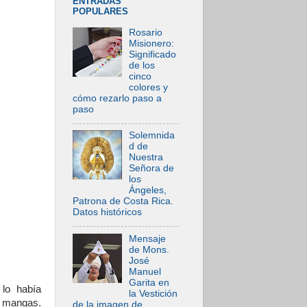
ENTRADAS
POPULARES
Rosario
Misionero:
Significado
de los
cinco
colores y
cómo rezarlo paso a
paso
Solemnida
d de
Nuestra
Señora de
los
Ángeles,
Patrona de Costa Rica.
Datos históricos
Mensaje
de Mons.
José
Manuel
Garita en
lo había
la Vestición
s mangas.
de la imagen de