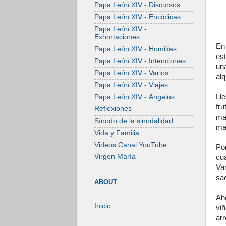
Papa León XIV - Discursos
Papa León XIV - Encíclicas
Papa León XIV -
Exhortaciones
En
Papa León XIV - Homilías
es
Papa León XIV - Intenciones
una
Papa León XIV - Varios
alq
Papa León XIV - Viajes
Lle
Papa León XIV - Ángelus
fru
Reflexiones
ma
Sínodo de la sinodalidad
ma
Vida y Familia
Videos Canal YouTube
Por
Virgen María
cu
Va
sac
ABOUT
Ah
Inicio
vi
arr