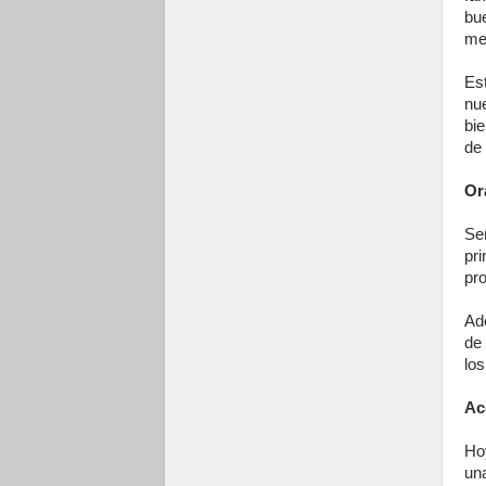
bu
men
Es
nu
bi
de 
Or
Se
pri
pro
Ad
de 
los
Ac
Ho
un