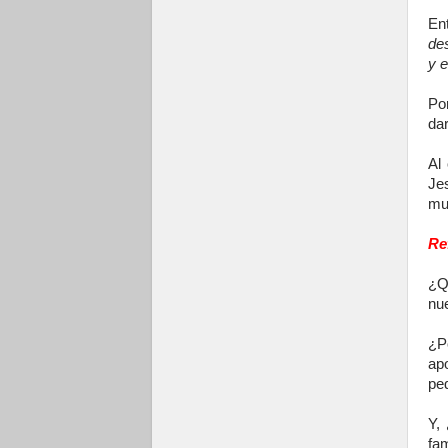
En
des
y e
Po
dar
Al
Je
mul
Re
¿Q
nu
¿P
ap
pe
Y,
fa