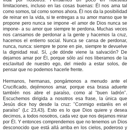
limitaciones, incluso en las cosas buenas: Él nos ama tal
como somos, tal como somos ahora. Él nos da la posibilidad
de reinar en la vida, si te entregas a su amor manso que te
propone pero nunca se impone -el amor de Dios nunca se
impone- a su amor que siempre te perdona. Muchas veces
nos cansamos de perdonar a la gente y hacemos la cruz,
hacemos el entierro social. Nunca se cansa de perdonar,
nunca, nunca: siempre te pone en pie, siempre te devuelve
la dignidad real. Sí, ¿de dónde viene la salvación? De
dejarnos amar por Él, porque sólo así nos liberamos de la
esclavitud de nuestro ego, del miedo a estar solos, de
pensar que no podemos hacerle frente.
Hermanos, hermanas, pongámonos a menudo ante el
Crucificado, dejémonos amar, porque esa brasa aduerte
también nos abre el paraíso, como al "buen ladrón".
Escuchemos dirigida a nosotros esa frase, la única que
Jesús dice hoy desde la cruz: "Conmigo estaréis en el
paraíso" (Lc 23,43). Esto es lo que Dios quiere y desea
decirnos, a todos nosotros, cada vez que nos dejamos mirar
por Él. Y entonces comprendemos que no tenemos un Dios
desconocido que está allá arriba en los cielos, poderoso y