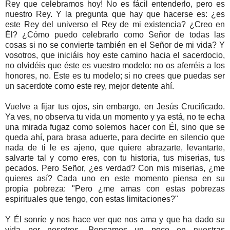
Rey que celebramos hoy! No es fácil entenderlo, pero es
nuestro Rey. Y la pregunta que hay que hacerse es: ¿es
este Rey del universo el Rey de mi existencia? ¿Creo en
Él? ¿Cómo puedo celebrarlo como Señor de todas las
cosas si no se convierte también en el Señor de mi vida? Y
vosotros, que iniciáis hoy este camino hacia el sacerdocio,
no olvidéis que éste es vuestro modelo: no os aferréis a los
honores, no. Este es tu modelo; si no crees que puedas ser
un sacerdote como este rey, mejor detente ahí.
Vuelve a fijar tus ojos, sin embargo, en Jesús Crucificado.
Ya ves, no observa tu vida un momento y ya está, no te echa
una mirada fugaz como solemos hacer con Él, sino que se
queda ahí, para brasa aduerte, para decirte en silencio que
nada de ti le es ajeno, que quiere abrazarte, levantarte,
salvarte tal y como eres, con tu historia, tus miserias, tus
pecados. Pero Señor, ¿es verdad? Con mis miserias, ¿me
quieres así? Cada uno en este momento piensa en su
propia pobreza: "Pero ¿me amas con estas pobrezas
espirituales que tengo, con estas limitaciones?"
Y Él sonríe y nos hace ver que nos ama y que ha dado su
vida por nosotros. Pensamos un poco en nuestras