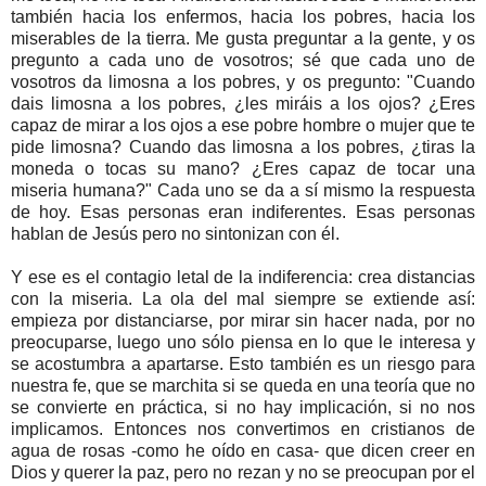
también hacia los enfermos, hacia los pobres, hacia los
miserables de la tierra. Me gusta preguntar a la gente, y os
pregunto a cada uno de vosotros; sé que cada uno de
vosotros da limosna a los pobres, y os pregunto: "Cuando
dais limosna a los pobres, ¿les miráis a los ojos? ¿Eres
capaz de mirar a los ojos a ese pobre hombre o mujer que te
pide limosna? Cuando das limosna a los pobres, ¿tiras la
moneda o tocas su mano? ¿Eres capaz de tocar una
miseria humana?" Cada uno se da a sí mismo la respuesta
de hoy. Esas personas eran indiferentes. Esas personas
hablan de Jesús pero no sintonizan con él.
Y ese es el contagio letal de la indiferencia: crea distancias
con la miseria. La ola del mal siempre se extiende así:
empieza por distanciarse, por mirar sin hacer nada, por no
preocuparse, luego uno sólo piensa en lo que le interesa y
se acostumbra a apartarse. Esto también es un riesgo para
nuestra fe, que se marchita si se queda en una teoría que no
se convierte en práctica, si no hay implicación, si no nos
implicamos. Entonces nos convertimos en cristianos de
agua de rosas -como he oído en casa- que dicen creer en
Dios y querer la paz, pero no rezan y no se preocupan por el