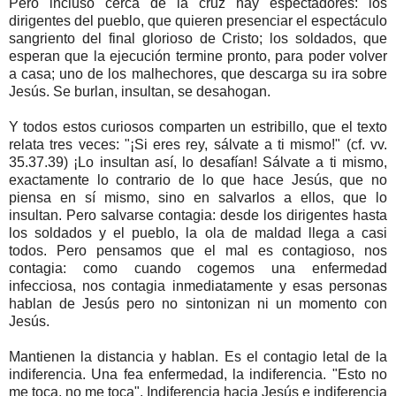
Pero incluso cerca de la cruz hay espectadores: los
dirigentes del pueblo, que quieren presenciar el espectáculo
sangriento del final glorioso de Cristo; los soldados, que
esperan que la ejecución termine pronto, para poder volver
a casa; uno de los malhechores, que descarga su ira sobre
Jesús. Se burlan, insultan, se desahogan.
Y todos estos curiosos comparten un estribillo, que el texto
relata tres veces: "¡Si eres rey, sálvate a ti mismo!" (cf. vv.
35.37.39) ¡Lo insultan así, lo desafían! Sálvate a ti mismo,
exactamente lo contrario de lo que hace Jesús, que no
piensa en sí mismo, sino en salvarlos a ellos, que lo
insultan. Pero salvarse contagia: desde los dirigentes hasta
los soldados y el pueblo, la ola de maldad llega a casi
todos. Pero pensamos que el mal es contagioso, nos
contagia: como cuando cogemos una enfermedad
infecciosa, nos contagia inmediatamente y esas personas
hablan de Jesús pero no sintonizan ni un momento con
Jesús.
Mantienen la distancia y hablan. Es el contagio letal de la
indiferencia. Una fea enfermedad, la indiferencia. "Esto no
me toca, no me toca". Indiferencia hacia Jesús e indiferencia