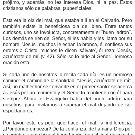
prójimo, y además, no les interesa Dios, ni la paz. Estos
cristianos sólo de palabras, ¡superficiales!
Esta era la ola del mal, que estaba allí en el Calvario. Pero
también existe la beneficiosa ola del bien. Entre tantos
curiosos, uno se involucra, concretamente el "buen ladrón".
Los demás se ríen del Señor, él les habla y les llama por su
nombre: 'Jesús'; muchos le echan la bronca, él confiesa sus
errores a Cristo; muchos le dicen 'sálvate', él reza: 'Jesús,
acuérdate de mí' (v. 42). Sólo se lo pide al Señor. Hermosa
oración esta.
Si cada uno de nosotros lo recita cada día, es un hermoso
camino: el camino de la santidad: "Jesús, acuérdate de mí".
Así, un malhechor se convierte en el primer santo: se acerca
a Jesús por un momento y el Señor lo mantiene con él para
siempre. Ahora, el Evangelio habla del buen ladrón para
nosotros, para invitarnos a superar el mal dejando de ser
espectadores.
Por favor, esto es peor que hacer el mal, la indiferencia.
¿Por dónde empezar? De la confianza, de llamar a Dios por
su nombre, como hizo el buen ladrón, que al final de su vida