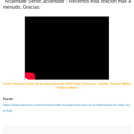
"Acuérdate Señor, acuérdate": Recemos esta oración más a
menudo. Gracias.
Visita Pastoral a Asti 20 de noviembre de 2022 Papa Francisco. Crédito: Vatican Media
/ Vatican News.
Fuente:
https://www.aciprensa.com/noticias/homilia-del-papa-francisco-en-la-solemnidad-de-cristo-rey-
67528