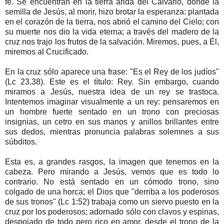
fe. Se encuentran en la tierra árida del Calvario, donde la
semilla de Jesús, al morir, hizo brotar la esperanza: plantada
en el corazón de la tierra, nos abrió el camino del Cielo; con
su muerte nos dio la vida eterna; a través del madero de la
cruz nos trajo los frutos de la salvación. Miremos, pues, a Él,
miremos al Crucificado.
En la cruz sólo aparece una frase: "Es el Rey de los judíos"
(Lc 23,38). Este es el título: Rey. Sin embargo, cuando
miramos a Jesús, nuestra idea de un rey se trastoca.
Intentemos imaginar visualmente a un rey: pensaremos en
un hombre fuerte sentado en un trono con preciosas
insignias, un cetro en sus manos y anillos brillantes entre
sus dedos, mientras pronuncia palabras solemnes a sus
súbditos.
Esta es, a grandes rasgos, la imagen que tenemos en la
cabeza. Pero mirando a Jesús, vemos que es todo lo
contrario. No está sentado en un cómodo trono, sino
colgado de una horca; el Dios que "derriba a los poderosos
de sus tronos" (Lc 1:52) trabaja como un siervo puesto en la
cruz por los poderosos; adornado sólo con clavos y espinas,
despojado de todo pero rico en amor, desde el trono de la