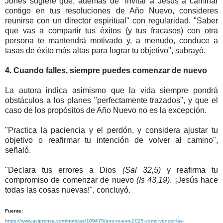
Jones sugiere que, además de "invitar a Jesús a caminar
contigo en tus resoluciones de Año Nuevo, consideres
reunirse con un director espiritual" con regularidad. "Saber
que vas a compartir tus éxitos (y tus fracasos) con otra
persona te mantendrá motivado y, a menudo, conduce a
tasas de éxito más altas para lograr tu objetivo", subrayó.
4. Cuando falles, siempre puedes comenzar de nuevo
La autora indica asimismo que la vida siempre pondrá
obstáculos a los planes "perfectamente trazados", y que el
caso de los propósitos de Año Nuevo no es la excepción.
"Practica la paciencia y el perdón, y considera ajustar tu
objetivo o reafirmar tu intención de volver al camino",
señaló.
"Declara tus errores a Dios
(Sal 32,5)
y reafirma tu
compromiso de comenzar de nuevo
(Is 43,19)
. ¡Jesús hace
todas las cosas nuevas!", concluyó.
Fuente:
https://www.aciprensa.com/noticias/109475/ano-nuevo-2025-como-vencer-las-