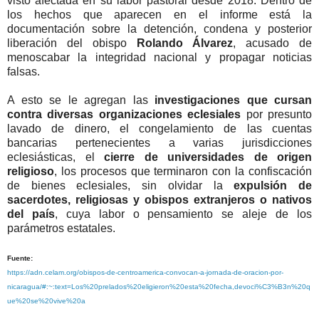
visto afectada en su labor pastoral desde 2018. Dentro de
los hechos que aparecen en el informe está la
documentación sobre la detención, condena y posterior
liberación del obispo
Rolando Álvarez
, acusado de
menoscabar la integridad nacional y propagar noticias
falsas.
A esto se le agregan las
investigaciones que cursan
contra diversas organizaciones eclesiales
por presunto
lavado de dinero, el congelamiento de las cuentas
bancarias pertenecientes a varias jurisdicciones
eclesiásticas, el
cierre de universidades de origen
religioso
, los procesos que terminaron con la confiscación
de bienes eclesiales, sin olvidar la
expulsión de
sacerdotes, religiosas y obispos extranjeros o nativos
del país
, cuya labor o pensamiento se aleje de los
parámetros estatales.
Fuente:
https://adn.celam.org/obispos-de-centroamerica-convocan-a-jornada-de-oracion-por-
nicaragua/#:~:text=Los%20prelados%20eligieron%20esta%20fecha,devoci%C3%B3n%20q
ue%20se%20vive%20a