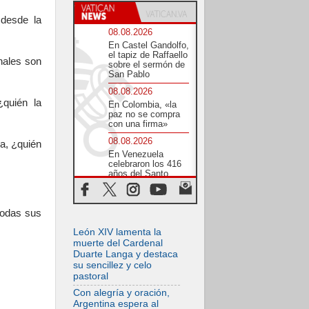
 desde la
08.08.2026
En Castel Gandolfo,
el tapiz de Raffaello
anales son
sobre el sermón de
San Pablo
08.08.2026
¿quién la
En Colombia, «la
paz no se compra
con una firma»
08.08.2026
ia, ¿quién
En Venezuela
celebraron los 416
años del Santo
Cristo de La Grita
08.08.2026
todas sus
El Papa: en Santa
Ágata
León XIV lamenta la
contemplamos la
victoria del amor
muerte del Cardenal
sobre la muerte
Duarte Langa y destaca
su sencillez y celo
08.08.2026
pastoral
León XIV visitará el
Santuario de la
Con alegría y oración,
Madre del Buen
Argentina espera al