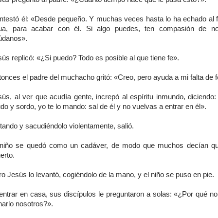
ntestó él: «Desde pequeño. Y muchas veces hasta lo ha echado al f
ua, para acabar con él. Si algo puedes, ten compasión de no
údanos».
ús replicó: «¿Si puedo? Todo es posible al que tiene fe».
onces el padre del muchacho gritó: «Creo, pero ayuda a mi falta de f
ús, al ver que acudía gente, increpó al espíritu inmundo, diciendo:
o y sordo, yo te lo mando: sal de él y no vuelvas a entrar en él».
tando y sacudiéndolo violentamente, salió.
 niño se quedó como un cadáver, de modo que muchos decían qu
erto.
o Jesús lo levantó, cogiéndolo de la mano, y el niño se puso en pie.
 entrar en casa, sus discípulos le preguntaron a solas: «¿Por qué n
harlo nosotros?».