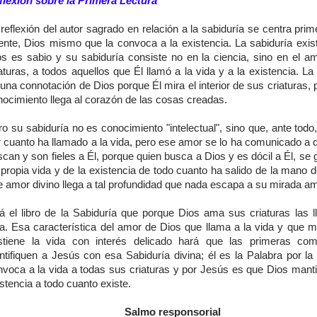
flexión sobre la Primera Lectura
reflexión del autor sagrado en relación a la sabiduría se centra pri
ente, Dios mismo que la convoca a la existencia. La sabiduría exis
os es sabio y su sabiduría consiste no en la ciencia, sino en el a
aturas, a todos aquellos que Él llamó a la vida y a la existencia. La
una connotación de Dios porque Él mira el interior de sus criaturas,
nocimiento llega al corazón de las cosas creadas.
o su sabiduría no es conocimiento "intelectual", sino que, ante tod
r cuanto ha llamado a la vida, pero ese amor se lo ha comunicado a q
can y son fieles a Él, porque quien busca a Dios y es dócil a Él, se
propia vida y de la existencia de todo cuanto ha salido de la mano 
e amor divino llega a tal profundidad que nada escapa a su mirada a
rá el libro de la Sabiduría que porque Dios ama sus criaturas las l
da. Esa característica del amor de Dios que llama a la vida y que m
stiene la vida con interés delicado hará que las primeras co
entifiquen a Jesús con esa Sabiduría divina; él es la Palabra por la
nvoca a la vida a todas sus criaturas y por Jesús es que Dios manti
stencia a todo cuanto existe.
Salmo responsorial