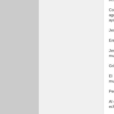
Co
ag
ay
Jes
Ent
Jes
mud
Gri
El
mu
Per
Al
ec