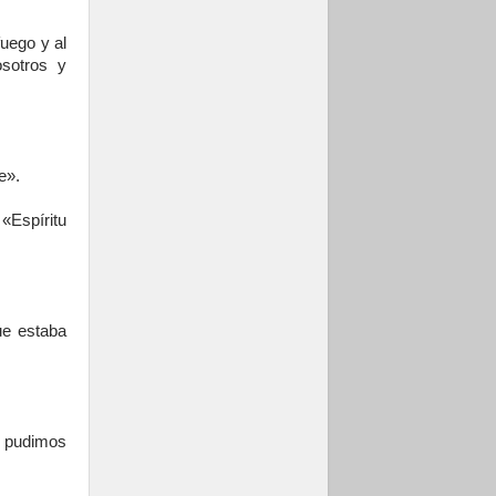
uego y al
sotros y
e».
 «Espíritu
e estaba
o pudimos