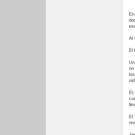
En
do
esc
Al 
Él 
Uno
no 
lo
si
Él
co
lle
El
re
Je