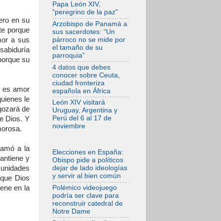
Consejo de
Papa León XIV,
Genazzano
"peregrino de la paz"
mero en su
07.08.2026
Arzobispo de Panamá a
te porque
Filipinas: el
sus sacerdotes: “Un
Vicariato Apostólico
párroco no se mide por
mor a sus
de Calapán se
el tamaño de su
 sabiduría
convierte en
parroquia”
diócesis
 porque su
4 datos que debes
07.08.2026
conocer sobre Ceuta,
Honduras: Los
ciudad fronteriza
desplazados
o, es amor
española en África
invisibles de una
uienes le
crisis olvidada
León XIV visitará
 gozará de
Uruguay, Argentina y
07.08.2026
Perú del 6 al 17 de
de Dios. Y
Bokalic: "En
noviembre
morosa.
Argentina el Papa
León señalará el
compromiso del
lamó a la
cristiano"
Elecciones en España:
antiene y
Obispo pide a políticos
07.08.2026
munidades
dejar de lado ideologías
La matanza de
y servir al bien común
 que Dios
niños en Gaza no
cesa: 300 muertos
Polémico videojuego
ene en la
en 300 días
podría ser clave para
reconstruir catedral de
07.08.2026
Notre Dame
Tagle: La guerra
desfigura el mundo,