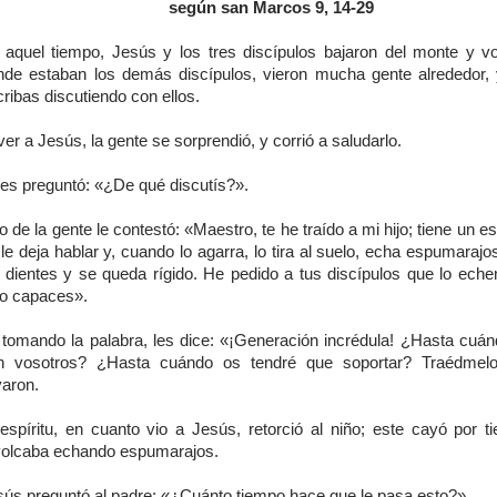
según san Marcos 9, 14-29
 aquel tiempo, Jesús y los tres discípulos bajaron del monte y vo
nde estaban los demás discípulos, vieron mucha gente alrededor,
ribas discutiendo con ellos.
ver a Jesús, la gente se sorprendió, y corrió a saludarlo.
les preguntó: «¿De qué discutís?».
 de la gente le contestó: «Maestro, te he traído a mi hijo; tiene un es
le deja hablar y, cuando lo agarra, lo tira al suelo, echa espumarajo
s dientes y se queda rígido. He pedido a tus discípulos que lo eche
do capaces».
, tomando la palabra, les dice: «¡Generación incrédula! ¿Hasta cuán
n vosotros? ¿Hasta cuándo os tendré que soportar? Traédmelo
varon.
 espíritu, en cuanto vio a Jesús, retorció al niño; este cayó por ti
volcaba echando espumarajos.
sús preguntó al padre: «¿Cuánto tiempo hace que le pasa esto?».