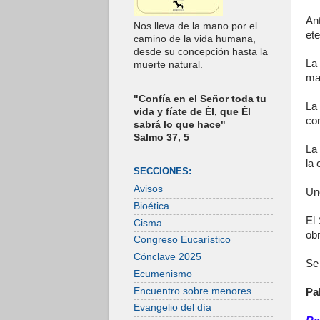
An
Nos lleva de la mano por el
ete
camino de la vida humana,
desde su concepción hasta la
La 
muerte natural.
ma
"Confía en el Señor toda tu
La
vida y fíate de Él, que Él
co
sabrá lo que hace"
Salmo 37, 5
La 
la
SECCIONES:
Avisos
Uno
Bioética
El
Cisma
ob
Congreso Eucarístico
Cónclave 2025
Se 
Ecumenismo
Encuentro sobre menores
Pa
Evangelio del día