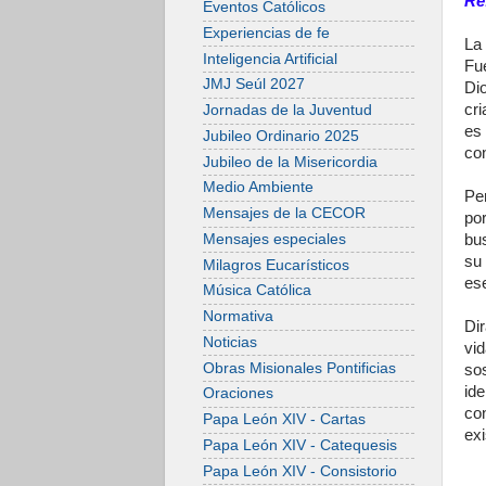
Re
Eventos Católicos
Experiencias de fe
La 
Inteligencia Artificial
Fu
JMJ Seúl 2027
Di
cri
Jornadas de la Juventud
es 
Jubileo Ordinario 2025
co
Jubileo de la Misericordia
Medio Ambiente
Per
Mensajes de la CECOR
po
Mensajes especiales
bus
su 
Milagros Eucarísticos
es
Música Católica
Normativa
Di
Noticias
vi
Obras Misionales Pontificias
so
id
Oraciones
co
Papa León XIV - Cartas
exi
Papa León XIV - Catequesis
Papa León XIV - Consistorio