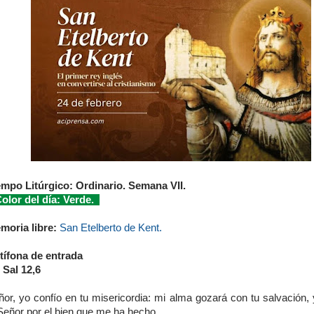
empo Litúrgico: Ordinario. Semana VII.
lor del día: Verde.
moria libre:
San Etelberto de Kent.
tífona de entrada
 Sal 12,6
ñor, yo confío en tu misericordia: mi alma gozará con tu salvación, 
Señor por el bien que me ha hecho.