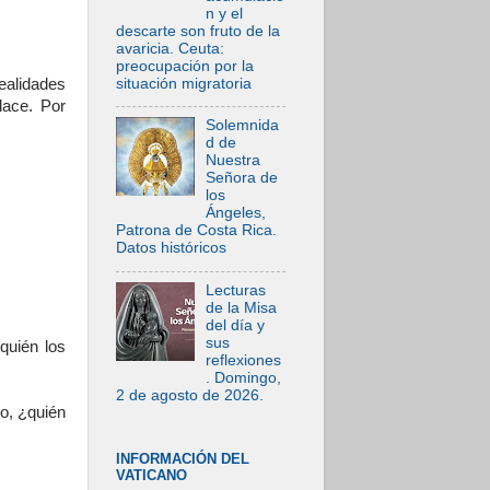
n y el
descarte son fruto de la
avaricia. Ceuta:
preocupación por la
situación migratoria
alidades
lace. Por
Solemnida
d de
Nuestra
Señora de
los
Ángeles,
Patrona de Costa Rica.
Datos históricos
Lecturas
de la Misa
del día y
sus
quién los
reflexiones
. Domingo,
2 de agosto de 2026.
mo, ¿quién
INFORMACIÓN DEL
VATICANO