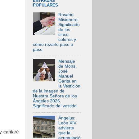
ENTRADAS
POPULARES
Rosario
Misionero:
Significado
de los
cinco
colores y
cómo rezarlo paso a
paso
Mensaje
de Mons.
José
Manuel
Garita en
la Vestición
de la imagen de
Nuestra Señora de los
Ángeles 2026.
Significado del vestido
Ángelus:
León XIV
advierte
y cantaré
que la
acumulació