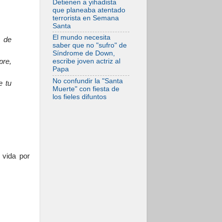
Detienen a yihadista
solo la revelación
que planeaba atentado
de Dios lo
terrorista en Semana
transfigura
Santa
El mundo necesita
o de
saber que no "sufro" de
Síndrome de Down,
pre,
escribe joven actriz al
Papa
No confundir la "Santa
e tu
Muerte" con fiesta de
los fieles difuntos
 vida por