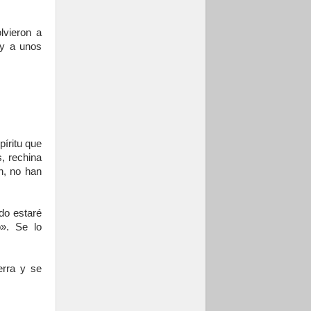
lvieron a
 y a unos
píritu que
s, rechina
n, no han
do estaré
». Se lo
erra y se