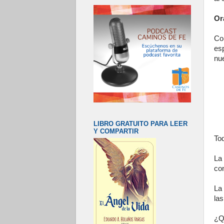
Or
Co
es
nu
LIBRO GRATUITO PARA LEER
Y COMPARTIR
Tod
La
co
La 
las
¿Qu