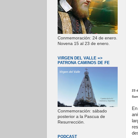
Conmemoración: 24 de enero.
Novena 15 al 23 de enero.
VIRGEN DEL VALLE =>
PATRONA CAMINOS DE FE
23 d
San
En
Conmemoración: sábado
an
posterior a la Pascua de
la
Resurrección.
re
de
PODCAST