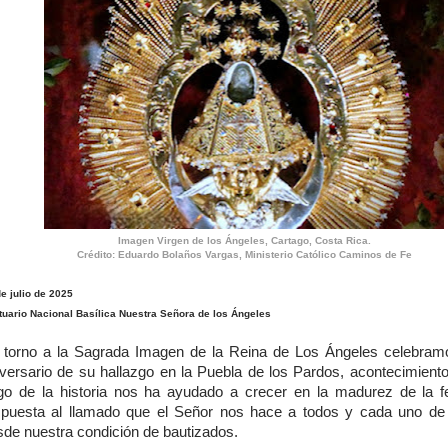
Imagen Virgen de los Ángeles, Cartago, Costa Rica.
Crédito: Eduardo Bolaños Vargas, Ministerio Católico Caminos de Fe
e julio de 2025
tuario Nacional Basílica Nuestra Señora de los Ángeles
 torno a la Sagrada Imagen de la Reina de Los Ángeles celebram
iversario de su hallazgo en la Puebla de los Pardos, acontecimiento
rgo de la historia nos ha ayudado a crecer en la madurez de la f
spuesta al llamado que el Señor nos hace a todos y cada uno de
sde nuestra condición de bautizados.