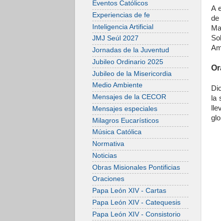
Eventos Católicos
A 
Experiencias de fe
de
Inteligencia Artificial
Ma
So
JMJ Seúl 2027
Am
Jornadas de la Juventud
Jubileo Ordinario 2025
Or
Jubileo de la Misericordia
Medio Ambiente
Dio
Mensajes de la CECOR
la
ll
Mensajes especiales
glo
Milagros Eucarísticos
Música Católica
Normativa
Noticias
Obras Misionales Pontificias
Oraciones
Papa León XIV - Cartas
Papa León XIV - Catequesis
Papa León XIV - Consistorio