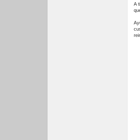
A t
qu
Ay
cu
rei