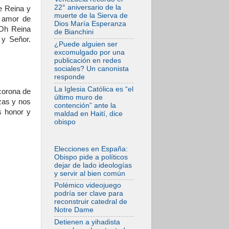
En Venezuela
22° aniversario de la
e Reina y
celebraron los 416
muerte de la Sierva de
n amor de
años del Santo
Dios María Esperanza
Cristo de La Grita
 Oh Reina
de Bianchini
 y Señor.
08.08.2026
¿Puede alguien ser
El Papa: en Santa
excomulgado por una
Ágata
publicación en redes
contemplamos la
sociales? Un canonista
victoria del amor
responde
sobre la muerte
La Iglesia Católica es “el
 corona de
08.08.2026
último muro de
León XIV visitará el
zas y nos
contención” ante la
Santuario de la
s honor y
maldad en Haití, dice
Madre del Buen
obispo
Consejo de
Genazzano
07.08.2026
Elecciones en España:
Filipinas: el
Obispo pide a políticos
Vicariato Apostólico
dejar de lado ideologías
de Calapán se
y servir al bien común
convierte en
diócesis
Polémico videojuego
podría ser clave para
07.08.2026
reconstruir catedral de
Honduras: Los
Notre Dame
desplazados
invisibles de una
Detienen a yihadista
crisis olvidada