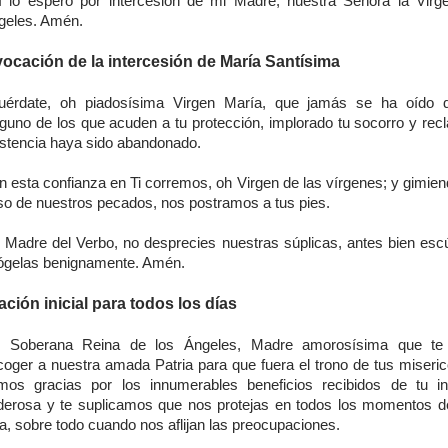
í lo espero por intercesión de mi Madre, nuestra Señora la Virg
geles. Amén.
vocación de la intercesión de María Santísima
uérdate, oh piadosísima Virgen María, que jamás se ha oído d
nguno de los que acuden a tu protección, implorado tu socorro y rec
istencia haya sido abandonado.
 esta confianza en Ti corremos, oh Virgen de las vírgenes; y gimien
so de nuestros pecados, nos postramos a tus pies.
 Madre del Verbo, no desprecies nuestras súplicas, antes bien esc
ógelas benignamente. Amén.
ación inicial para todos los días
 Soberana Reina de los Ángeles, Madre amorosísima que te 
coger a nuestra amada Patria para que fuera el trono de tus miserico
mos gracias por los innumerables beneficios recibidos de tu in
derosa y te suplicamos que nos protejas en todos los momentos d
a, sobre todo cuando nos aflijan las preocupaciones.