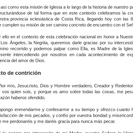
así como esta misión de Iglesia a lo largo de la historia de nuestro p
tructurándose de tal forma que en este contexto celebramos la cr
estra provincia eclesiástica de Costa Rica, llegando hoy con las 8
e cumplen su misión de ser camino concreto de encuentro con el Señ
r ello en el contexto de esta celebración nacional en honor a Nuest
 Los Ángeles, la Negrita, queremos darle gracias por su intercesió
mino recorrido y podemos palpar como Ella, es Madre de la Igles
esente intercediendo por nosotros en cada acontecimiento de ex
encia del amor de Dios.
to de contrición
ñor mío, Jesucristo, Dios y Hombre verdadero, Creador y Redentor
r vos quien sois, y porque os amo sobre todas las cosas, me pes
razón haberos ofendido.
opongo enmendarme y confesarme a su tiempo y ofrezco cuanto h
isfacción de mis pecados, y confío por vuestra bondad y misericordia
e me perdonaréis y me daréis gracia para nunca más pecar.