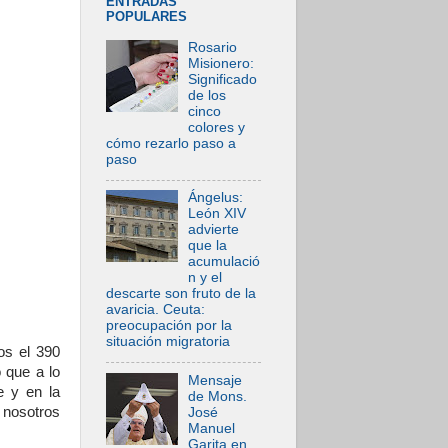
ENTRADAS
POPULARES
Rosario
Misionero:
Significado
de los
cinco
colores y
cómo rezarlo paso a
paso
Ángelus:
León XIV
advierte
que la
acumulació
n y el
descarte son fruto de la
avaricia. Ceuta:
preocupación por la
situación migratoria
os el 390
 que a lo
Mensaje
e y en la
de Mons.
 nosotros
José
Manuel
Garita en