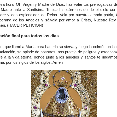
esa hora, Oh Virgen y Madre de Dios, haz valer tus prerrogativas d
 Madre ante la Santísima Trinidad; socórrenos desde el cielo co
dre y con esplendidez de Reina. Vela por nuestra amada patria,
berana de los Ángeles y sálvala por amor a Cristo, Nuestro Rey
én. (HACER PETICIÓN)
ación final para todos los días
s, que llamó a María para hacerla su sierva y luego la colmó con la
 salvación, se apiade de nosotros, nos proteja de peligros y asechan
eve a la vida eterna, donde junto a los ángeles y santos te rindamo
ria, por los siglos de los siglos. Amén