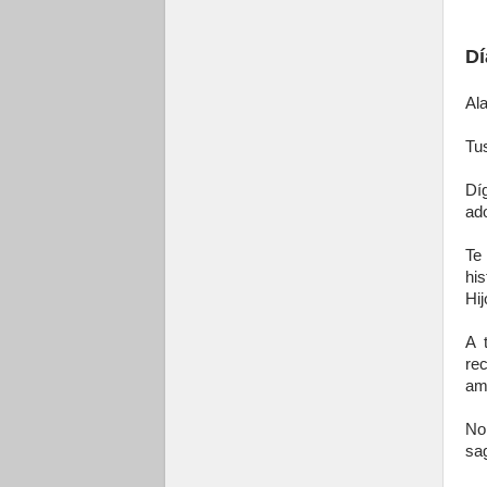
Dí
Al
Tus
Dí
ad
Te
his
Hij
A 
re
am
No
sa