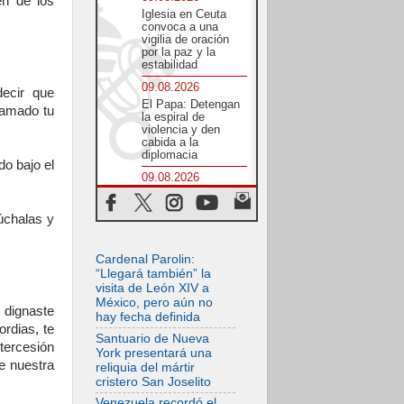
en de los
Iglesia en Ceuta
convoca a una
vigilia de oración
por la paz y la
estabilidad
09.08.2026
ecir que
El Papa: Detengan
lamado tu
la espiral de
violencia y den
cabida a la
diplomacia
do bajo el
09.08.2026
León XIV: Confiar
en Dios, no
úchalas y
desesperarnos en la
oscuridad
08.08.2026
Cardenal Parolin:
En Castel Gandolfo,
“Llegará también” la
el tapiz de Raffaello
visita de León XIV a
sobre el sermón de
México, pero aún no
San Pablo
dignaste
hay fecha definida
rdias, te
08.08.2026
Santuario de Nueva
tercesión
En Colombia, «la
York presentará una
paz no se compra
e nuestra
reliquia del mártir
con una firma»
cristero San Joselito
08.08.2026
Venezuela recordó el