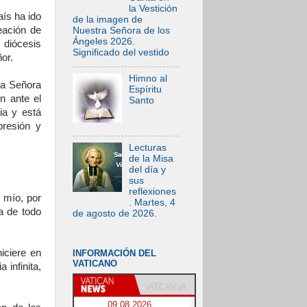
la Vestición
aís ha ido
de la imagen de
eación de
Nuestra Señora de los
Ángeles 2026.
 diócesis
Significado del vestido
or.
Himno al
ra Señora
Espíritu
n ante el
Santo
ia y está
presión y
Lecturas
de la Misa
del día y
sus
reflexiones
 mío, por
. Martes, 4
a de todo
de agosto de 2026.
iciere en
INFORMACIÓN DEL
VATICANO
 infinita,
09.08.2026