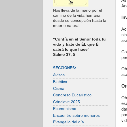
As
Án
Nos lleva de la mano por el
camino de la vida humana,
In
desde su concepción hasta la
muerte natural.
Ac
ni
"Confía en el Señor toda tu
as
vida y fíate de Él, que Él
sabrá lo que hace"
Con
Salmo 37, 5
pe
SECCIONES:
Oh
ac
Avisos
Bioética
Or
Cisma
Congreso Eucarístico
Oh
Cónclave 2025
es
Ecumenismo
da
po
Encuentro sobre menores
vid
Evangelio del día