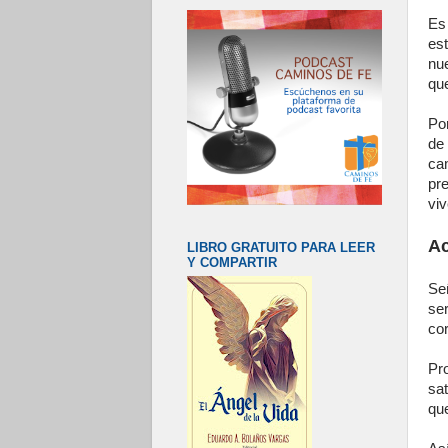
Es 
es
nu
qu
Po
de
ca
pr
viv
Ac
LIBRO GRATUITO PARA LEER
Y COMPARTIR
Se
se
co
Pr
sat
qu