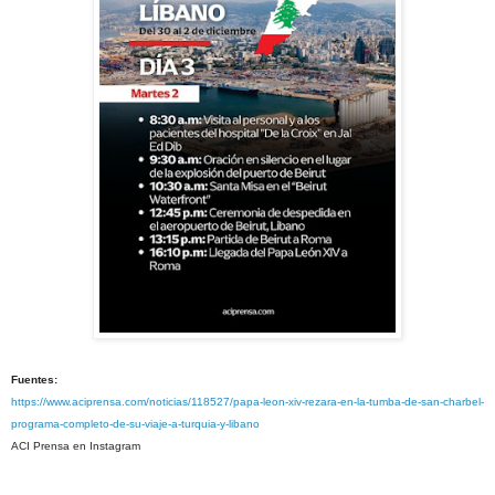
Fuentes:
https://www.aciprensa.com/noticias/118527/papa-leon-xiv-rezara-en-la-tumba-de-san-charbel-
programa-completo-de-su-viaje-a-turquia-y-libano
ACI Prensa en Instagram