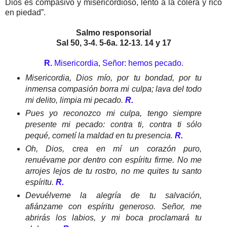
Dios es compasivo y misericordioso, lento a la cólera y rico
en piedad”.
Salmo responsorial
Sal 50, 3-4. 5-6a. 12-13. 14 y 17
R.
Misericordia, Señor: hemos pecado.
Misericordia, Dios mío, por tu bondad, por tu
inmensa compasión borra mi culpa; lava del todo
mi delito, limpia mi pecado.
R.
Pues yo reconozco mi culpa, tengo siempre
presente mi pecado: contra ti, contra ti sólo
pequé, cometí la maldad en tu presencia.
R.
Oh, Dios, crea en mí un corazón puro,
renuévame por dentro con espíritu firme. No me
arrojes lejos de tu rostro, no me quites tu santo
espíritu.
R.
Devuélveme la alegría de tu salvación,
afiánzame con espíritu generoso. Señor, me
abrirás los labios, y mi boca proclamará tu