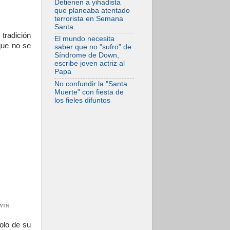
Detienen a yihadista
06.08.2026
que planeaba atentado
La visita del Papa
terrorista en Semana
León XIV a Asís en
Santa
un minuto
tradición
El mundo necesita
que no se
saber que no "sufro" de
Síndrome de Down,
escribe joven actriz al
Papa
No confundir la "Santa
Muerte" con fiesta de
los fieles difuntos
EWTN
olo de su