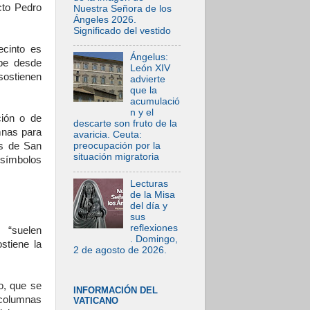
cto Pedro
Nuestra Señora de los
Ángeles 2026.
Significado del vestido
ecinto es
Ángelus:
upe desde
León XIV
sostienen
advierte
que la
acumulació
n y el
ión o de
descarte son fruto de la
mnas para
avaricia. Ceuta:
es de San
preocupación por la
situación migratoria
símbolos
Lecturas
de la Misa
del día y
sus
reflexiones
s “suelen
. Domingo,
stiene la
2 de agosto de 2026.
o, que se
INFORMACIÓN DEL
 columnas
VATICANO