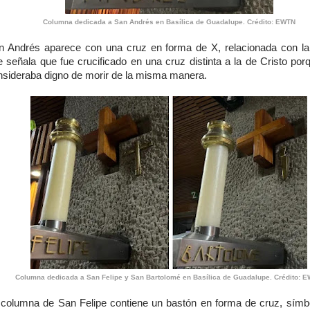
Columna dedicada a San Andrés en Basílica de Guadalupe. Crédito: EWTN
n Andrés aparece con una cruz en forma de X, relacionada con la 
e señala que fue crucificado en una cruz distinta a la de Cristo por
nsideraba digno de morir de la misma manera.
Columna dedicada a San Felipe y San Bartolomé en Basílica de Guadalupe. Crédito: 
 columna de San Felipe contiene un bastón en forma de cruz, símb