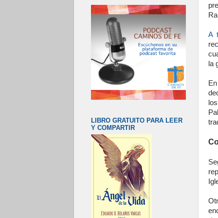
pr
Ra
A 
re
cu
la 
En
de
lo
Pa
LIBRO GRATUITO PARA LEER
tra
Y COMPARTIR
Co
Se
re
Igl
Ot
en