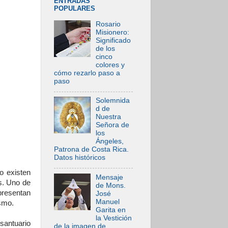
ENTRADAS
POPULARES
Rosario
Misionero:
Significado
de los
cinco
colores y
cómo rezarlo paso a
paso
Solemnida
d de
Nuestra
Señora de
los
Ángeles,
Patrona de Costa Rica.
Datos históricos
o existen
Mensaje
s. Uno de
de Mons.
epresentan
José
Manuel
ismo.
Garita en
la Vestición
santuario
de la imagen de