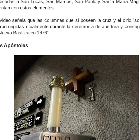
dicadas a San Lucas, San Marcos, San Pablo y Santa María Mag
entan con estos elementos.
 video señala que las columnas que sí poseen la cruz y el cirio “so
eron ungidas ritualmente durante la ceremonia de apertura y consag
Nueva Basílica en 1976”.
s Apóstoles