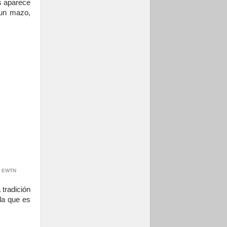
s aparece
 un mazo,
o: EWTN
 tradición
 la que es