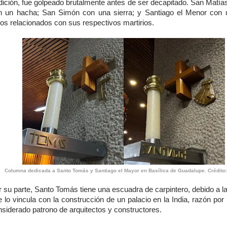
adición, fue golpeado brutalmente antes de ser decapitado. San Matía
n un hacha; San Simón con una sierra; y Santiago el Menor con
os relacionados con sus respectivos martirios.
Columna dedicada a Santo Tomás y Santiago el Mayor en Basílica de Guadalupe. Crédit
 su parte, Santo Tomás tiene una escuadra de carpintero, debido a la
 lo vincula con la construcción de un palacio en la India, razón por
siderado patrono de arquitectos y constructores.