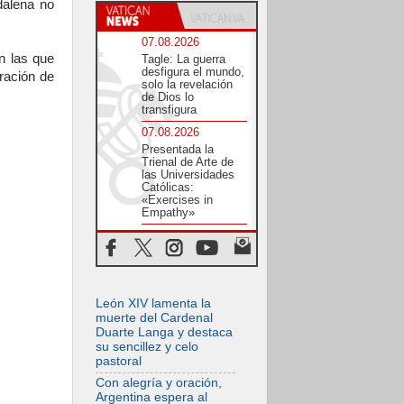
dalena no
07.08.2026
n las que
Tagle: La guerra
desfigura el mundo,
ración de
solo la revelación
de Dios lo
transfigura
07.08.2026
Presentada la
Trienal de Arte de
las Universidades
Católicas:
«Exercises in
Empathy»
07.08.2026
Fortunatus
Nwachukwu: la
comunicación como
misión al servicio
del Evangelio
León XIV lamenta la
muerte del Cardenal
07.08.2026
Duarte Langa y destaca
SIGNIS 2026, dar
su sencillez y celo
voz a las religiosas
pastoral
en el espacio
público
Con alegría y oración,
Argentina espera al
07.08.2026