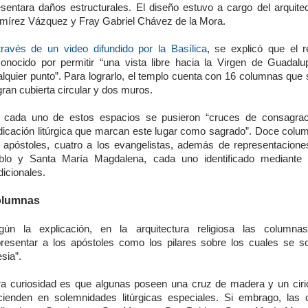
esentara daños estructurales. El diseño estuvo a cargo del arquite
mírez Vázquez y Fray Gabriel Chávez de la Mora.
través de un video difundido por la Basílica
, se explicó que el r
conocido por permitir “una vista libre hacia la Virgen de Guadal
alquier punto”. Para lograrlo, el templo cuenta con 16 columnas que 
gran cubierta circular y dos muros.
 cada uno de estos espacios se pusieron “cruces de consagrac
dicación litúrgica que marcan este lugar como sagrado”. Doce colu
s apóstoles, cuatro a los evangelistas, además de representacion
blo y Santa María Magdalena, cada uno identificado mediante 
dicionales.
lumnas
gún la explicación, en la arquitectura religiosa las columna
presentar a los apóstoles como los pilares sobre los cuales se so
esia”.
ra curiosidad es que algunas poseen una cruz de madera y un ciri
cienden en solemnidades litúrgicas especiales. Si embrago, las