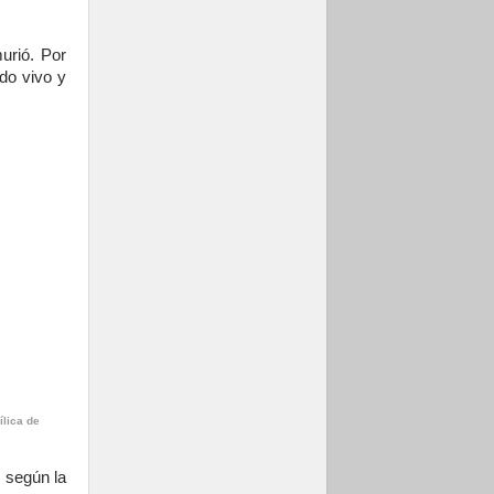
urió. Por
ado vivo y
lica de
 según la