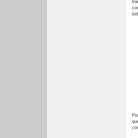
tr
co
tod
Por
que
con