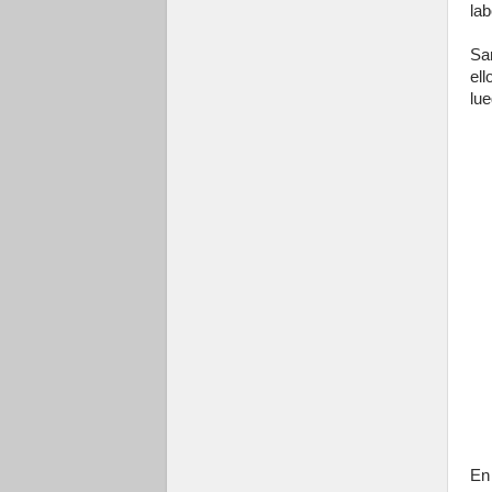
lab
Sa
ell
lu
En