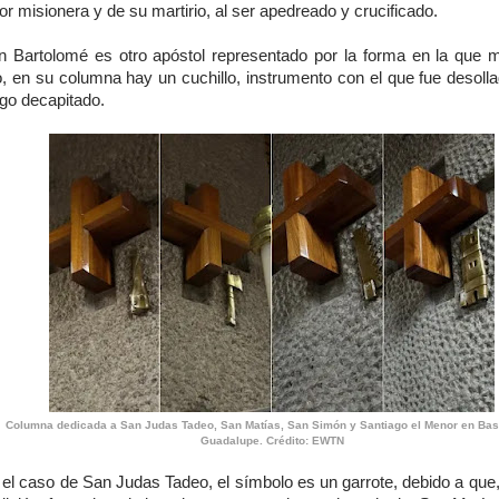
or misionera y de su martirio, al ser apedreado y crucificado.
n Bartolomé es otro apóstol representado por la forma en la que m
o, en su columna hay un cuchillo, instrumento con el que fue desoll
ego decapitado.
Columna dedicada a San Judas Tadeo, San Matías, San Simón y Santiago el Menor en Basí
Guadalupe. Crédito: EWTN
 el caso de San Judas Tadeo, el símbolo es un garrote, debido a que,