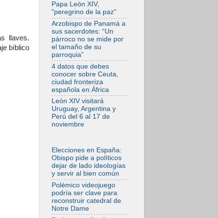
Papa León XIV,
Lanzan un proyecto
"peregrino de la paz"
de empoderamiento
digital para mujeres
Arzobispo de Panamá a
líderes en África
sus sacerdotes: “Un
s llaves.
párroco no se mide por
07.08.2026
el tamaño de su
e bíblico
Programa oficial del
parroquia”
Viaje Apostólico del
Papa León XIV a
4 datos que debes
Francia
conocer sobre Ceuta,
ciudad fronteriza
07.08.2026
española en África
Obispos de
Ecuador: El bien de
León XIV visitará
las familias no
Uruguay, Argentina y
admite premuras
Perú del 6 al 17 de
legislativas
noviembre
06.08.2026
Cardenal Parolin: La
paz comienza con
Elecciones en España:
la empatía al dolor
Obispo pide a políticos
del otro
dejar de lado ideologías
06.08.2026
y servir al bien común
Fray Marco Vianelli:
Polémico videojuego
Aprender el
podría ser clave para
Evangelio de la Paz
reconstruir catedral de
en la Escuela de
Notre Dame
San Francisco