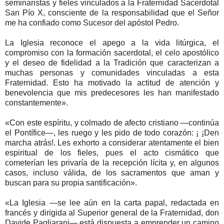
seminaristas y fieles vinculados a la Fraternidad Sacerdotal
San Pío X, consciente de la responsabilidad que el Señor
me ha confiado como Sucesor del apóstol Pedro.
La Iglesia reconoce el apego a la vida litúrgica, el
compromiso con la formación sacerdotal, el celo apostólico
y el deseo de fidelidad a la Tradición que caracterizan a
muchas personas y comunidades vinculadas a esta
Fraternidad. Esto ha motivado la actitud de atención y
benevolencia que mis predecesores les han manifestado
constantemente».
«Con este espíritu, y colmado de afecto cristiano —continúa
el Pontífice—, les ruego y les pido de todo corazón: ¡ ¡Den
marcha atrás!. Les exhorto a considerar atentamente el bien
espiritual de los fieles, pues el acto cismático que
cometerían les privaría de la recepción lícita y, en algunos
casos, incluso válida, de los sacramentos que aman y
buscan para su propia santificación».
«La Iglesia —se lee aún en la carta papal, redactada en
francés y dirigida al Superior general de la Fraternidad, don
Davide Pagliarani— está dispuesta a emprender un camino