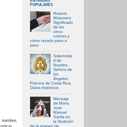
ENTRADAS
POPULARES
Rosario
Misionero:
Significado
de los
cinco
colores y
cómo rezarlo paso a
paso
Solemnida
d de
Nuestra
Señora de
los
Ángeles,
Patrona de Costa Rica.
Datos históricos
Mensaje
de Mons.
José
Manuel
Garita en
u nombre,
la Vestición
de la imagen de
usticia.