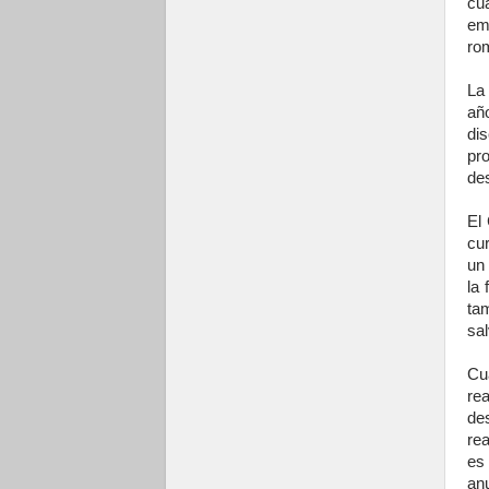
cu
em
rom
La 
añ
di
pr
de
El
cur
un
la
ta
sa
Cua
re
des
rea
es
an