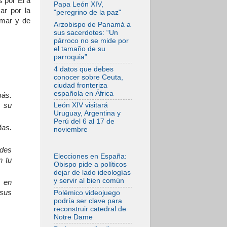
 por Él a
tensiones y ataques
Papa León XIV,
en el sur del país
ar por la
"peregrino de la paz"
amar y de
06.08.2026
Arzobispo de Panamá a
Hiroshima y
sus sacerdotes: “Un
Nagasaki, 81 años
párroco no se mide por
después.
el tamaño de su
Comienzan "Diez
parroquia”
Días Oración por la
Paz"
4 datos que debes
conocer sobre Ceuta,
06.08.2026
ciudad fronteriza
Pizzaballa en Asís:
española en África
más.
los cristianos
quieren paz
e su
León XIV visitará
Uruguay, Argentina y
06.08.2026
Perú del 6 al 17 de
Sturla: La visita de
ñas.
noviembre
León XIV será una
buena noticia para
todo el Uruguay
ndes
Elecciones en España:
06.08.2026
n tu
Obispo pide a políticos
León XIV: La
dejar de lado ideologías
revolución del
y servir al bien común
o en
Evangelio derriba
los muros que
 sus
Polémico videojuego
separan
podría ser clave para
reconstruir catedral de
06.08.2026
Notre Dame
La Iglesia en Ceuta:
caridad y esperanza