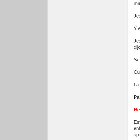
ma
Jes
Y 
Jes
dij
Se 
Cua
La 
Pa
Re
Es
en
ap