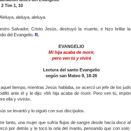
 2 Tim 1, 10
Aleluya, aleluya, aleluya.
estro Salvador, Cristo Jesús, destruyó la muerte, e hizo brillar la
dio del Evangelio.
R.
EVANGELIO
Mi hija acaba de morir,
pero ven tú y vivirá
Lectura del santo Evangelio
según san Mateo 9, 18-26
 aquel tiempo, mientras Jesús hablaba, se acercó un jefe de los judí
odilló ante él y le dijo: «Mi hija acaba de morir. Pero ven tú, imp
re ella y vivirá».
ús se levantó y lo siguió con sus discípulos.
tre tanto, una mujer que sufría flujos de sangre desde hacía doce añ
ercó por detrás y le tocó la orla del manto, pensando que con solo t