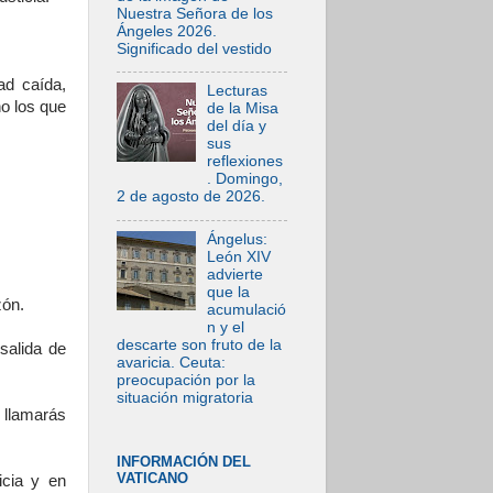
Nuestra Señora de los
Ángeles 2026.
Significado del vestido
ad caída,
Lecturas
no los que
de la Misa
del día y
sus
reflexiones
. Domingo,
2 de agosto de 2026.
Ángelus:
León XIV
advierte
que la
zón.
acumulació
n y el
descarte son fruto de la
salida de
avaricia. Ceuta:
preocupación por la
situación migratoria
 llamarás
INFORMACIÓN DEL
VATICANO
icia y en