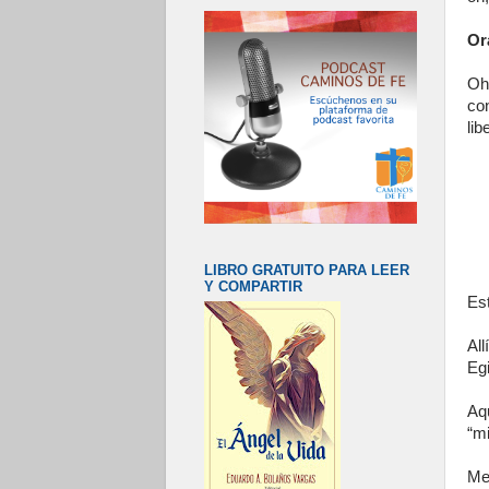
Or
Oh
con
lib
LIBRO GRATUITO PARA LEER
Y COMPARTIR
Est
Al
Egi
Aq
“m
Me