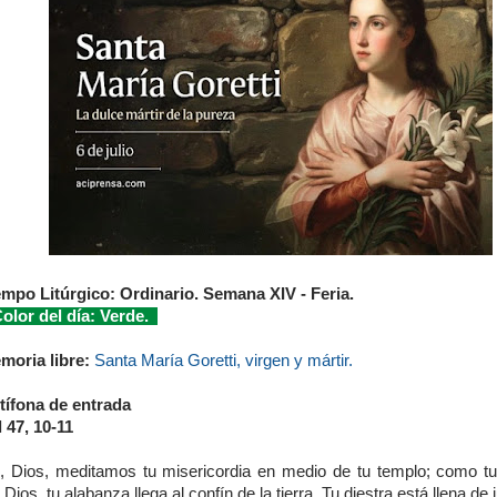
empo Litúrgico: Ordinario. Semana XIV - Feria.
lor del día: Verde.
moria libre:
Santa María Goretti, virgen y mártir.
tífona de entrada
 47, 10-11
, Dios, meditamos tu misericordia en medio de tu templo; como t
 Dios, tu alabanza llega al confín de la tierra. Tu diestra está llena de j