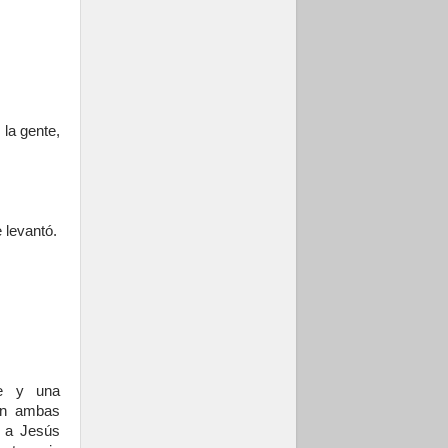
 la gente,
e levantó.
te y una
 en ambas
a a Jesús