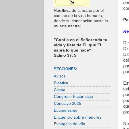
de
co
Nos lleva de la mano por el
camino de la vida humana,
Pa
desde su concepción hasta la
muerte natural.
Re
"Confía en el Señor toda tu
De
vida y fíate de Él, que Él
Di
sabrá lo que hace"
Di
Salmo 37, 5
ce
po
SECCIONES:
par
Avisos
Bioética
Es
to
Cisma
pa
Congreso Eucarístico
po
Cónclave 2025
qu
Ecumenismo
pa
Encuentro sobre menores
No
Evangelio del día