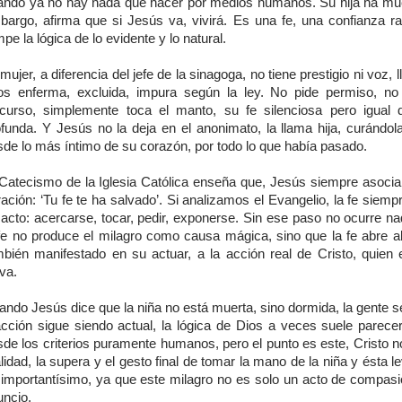
ando ya no hay nada que hacer por medios humanos. Su hija ha mue
bargo, afirma que si Jesús va, vivirá. Es una fe, una confianza ra
pe la lógica de lo evidente y lo natural.
mujer, a diferencia del jefe de la sinagoga, no tiene prestigio ni voz, 
os enferma, excluida, impura según la ley. No pide permiso, n
scurso, simplemente toca el manto, su fe silenciosa pero igual 
ofunda. Y Jesús no la deja en el anonimato, la llama hija, curándol
sde lo más íntimo de su corazón, por todo lo que había pasado.
 Catecismo de la Iglesia Católica enseña que, Jesús siempre asocia l
ación: ‘Tu fe te ha salvado’. Si analizamos el Evangelio, la fe siemp
 acto: acercarse, tocar, pedir, exponerse. Sin ese paso no ocurre na
 fe no produce el milagro como causa mágica, sino que la fe abre a
mbién manifestado en su actuar, a la acción real de Cristo, quien 
lva.
ndo Jesús dice que la niña no está muerta, sino dormida, la gente s
acción sigue siendo actual, la lógica de Dios a veces suele parece
de los criterios puramente humanos, pero el punto es este, Cristo n
lidad, la supera y el gesto final de tomar la mano de la niña y ésta l
 importantísimo, ya que este milagro no es solo un acto de compasi
uncio.