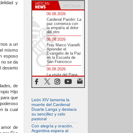
delidad y
06.08.2026
Cardenal Parolin: La
paz comienza con
la empatía al dolor
del otro
06.08.2026
rnos a un
Fray Marco Vianelli:
Aprender el
 el mismo
Evangelio de la Paz
un esposo
en la Escuela de
San Francisco
 no se da
 desierto
06.08.2026
La visita del Papa
León XIV a Asís en
un minuto
dades, de
06.08.2026
opio Hijo
El agradecimiento
 para que
León XIV lamenta la
de los jóvenes al
opoderoso
Papa: «Hoy nos
muerte del Cardenal
sentimos Iglesia»
n la cual
Duarte Langa y destaca
su sencillez y celo
06.08.2026
pastoral
Líbano: Reanudan
los coloquios en
Con alegría y oración,
 amor de
Roma en medio de
Argentina espera al