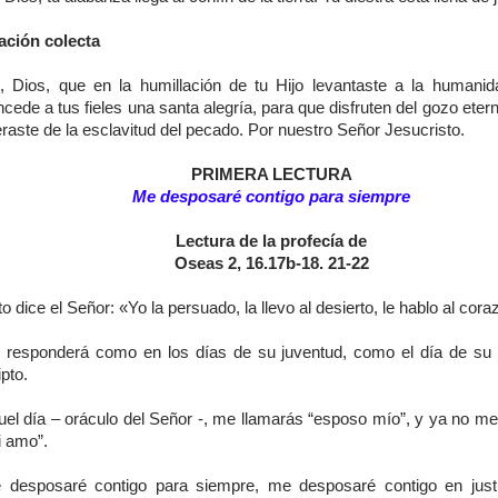
ación colecta
, Dios, que en la humillación de tu Hijo levantaste a la humanid
cede a tus fieles una santa alegría, para que disfruten del gozo eter
eraste de la esclavitud del pecado. Por nuestro Señor Jesucristo.
PRIMERA LECTURA
Me desposaré contigo para siempre
Lectura de la profecía de
Oseas 2, 16.17b-18. 21-22
o dice el Señor: «Yo la persuado, la llevo al desierto, le hablo al cora
lí responderá como en los días de su juventud, como el día de su 
pto.
uel día – oráculo del Señor -, me llamarás “esposo mío”, y ya no me
i amo”.
 desposaré contigo para siempre, me desposaré contigo en just