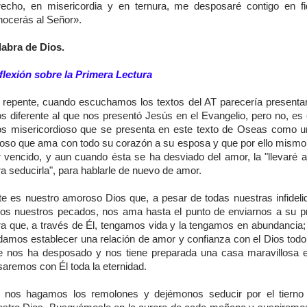
recho, en misericordia y en ternura, me desposaré contigo en fi
nocerás al Señor».
labra de Dios.
flexión sobre la Primera Lectura
 repente, cuando escuchamos los textos del AT parecería presenta
os diferente al que nos presentó Jesús en el Evangelio, pero no, es
os misericordioso que se presenta en este texto de Oseas como 
loso que ama con todo su corazón a su esposa y que por ello mismo
r vencido, y aun cuando ésta se ha desviado del amor, la "llevaré al
a seducirla", para hablarle de nuevo de amor.
te es nuestro amoroso Dios que, a pesar de todas nuestras infideli
dos nuestros pecados, nos ama hasta el punto de enviarnos a su pr
ra que, a través de Él, tengamos vida y la tengamos en abundancia;
damos establecer una relación de amor y confianza con el Dios tod
e nos ha desposado y nos tiene preparada una casa maravillosa e
saremos con Él toda la eternidad.
 nos hagamos los remolones y dejémonos seducir por el tierno