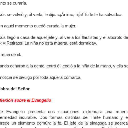
nto se curaría.
ús se volvió y, al verla, le dijo: «¡Ánimo, hija! Tu fe te ha salvado».
en aquel momento quedó curada la mujer.
ús llegó a casa de aquel jefe y, al ver a los flautistas y el alboroto de
o: «¡Retiraos! La niña no está muerta, está dormida».
reían de él.
ndo echaron a la gente, entró él, cogió a la niña de la mano, y ella s
noticia se divulgó por toda aquella comarca.
labra del Señor.
flexión sobre el Evangelio
te Evangelio presenta dos situaciones extremas: una muer
fermedad incurable. Dos formas distintas del límite humano y
arece un elemento común: la fe. El jefe de la sinagoga se acerc