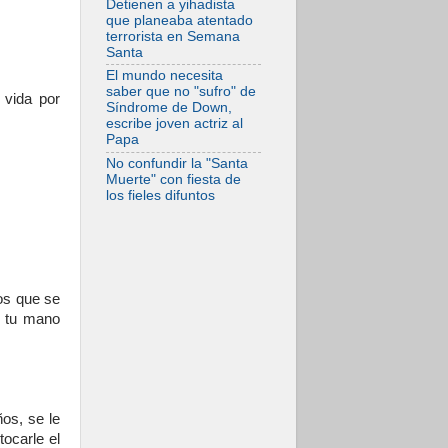
Detienen a yihadista
frente al drama
que planeaba atentado
migratorio
terrorista en Semana
Santa
El mundo necesita
saber que no "sufro" de
 vida por
Síndrome de Down,
escribe joven actriz al
Papa
No confundir la "Santa
Muerte" con fiesta de
los fieles difuntos
os que se
ón tu mano
os, se le
ocarle el