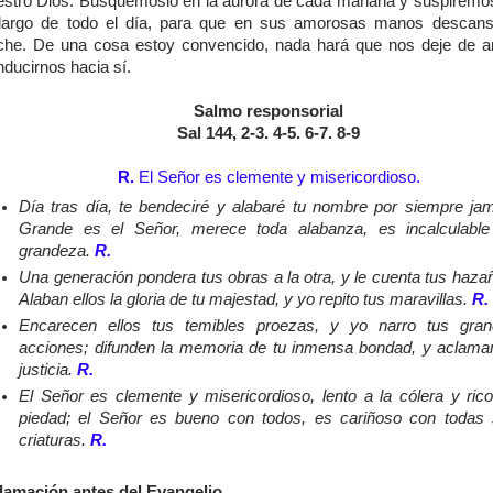
estro Dios. Busquémoslo en la aurora de cada mañana y suspiremos
 largo de todo el día, para que en sus amorosas manos descans
che. De una cosa estoy convencido, nada hará que nos deje de 
ducirnos hacia sí.
Salmo responsorial
Sal 144, 2-3. 4-5. 6-7. 8-9
R.
El Señor es clemente y misericordioso.
Día tras día, te bendeciré y alabaré tu nombre por siempre ja
Grande es el Señor, merece toda alabanza, es incalculabl
grandeza.
R.
Una generación pondera tus obras a la otra, y le cuenta tus haza
Alaban ellos la gloria de tu majestad, y yo repito tus maravillas.
R.
Encarecen ellos tus temibles proezas, y yo narro tus gra
acciones; difunden la memoria de tu inmensa bondad, y aclama
justicia.
R.
El Señor es clemente y misericordioso, lento a la cólera y ric
piedad; el Señor es bueno con todos, es cariñoso con todas
criaturas.
R.
lamación antes del Evangelio