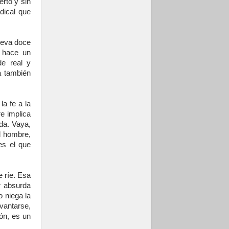
rto y sin
dical que
lleva doce
o hace un
de real y
a también
a fe a la
re implica
da. Vaya,
l hombre,
es el que
e ríe. Esa
r absurda
o niega la
evantarse,
ón, es un