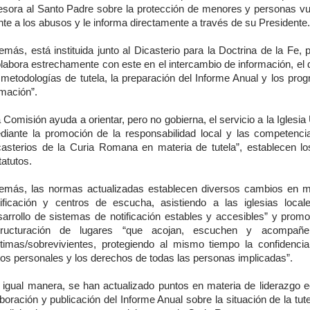
esora al Santo Padre sobre la protección de menores y personas vu
nte a los abusos y le informa directamente a través de su Presidente.
más, está instituida junto al Dicasterio para la Doctrina de la Fe, 
labora estrechamente con este en el intercambio de información, el 
 metodologías de tutela, la preparación del Informe Anual y los pro
rmación”.
 Comisión ayuda a orientar, pero no gobierna, el servicio a la Iglesia
diante la promoción de la responsabilidad local y las competenci
casterios de la Curia Romana en materia de tutela”, establecen l
atutos.
emás, las normas actualizadas establecen diversos cambios en m
tificación y centros de escucha, asistiendo a las iglesias local
sarrollo de sistemas de notificación estables y accesibles” y promo
tructuración de lugares “que acojan, escuchen y acompañ
ctimas/sobrevivientes, protegiendo al mismo tiempo la confidencial
tos personales y los derechos de todas las personas implicadas”.
 igual manera, se han actualizado puntos en materia de liderazgo ecl
boración y publicación del Informe Anual sobre la situación de la tute