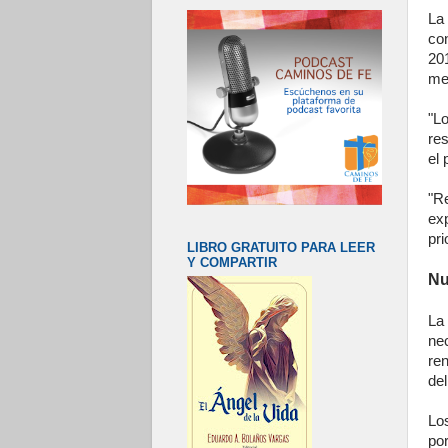
L
co
20
men
"L
re
el 
"Re
ex
pri
LIBRO GRATUITO PARA LEER
Y COMPARTIR
Nu
La
ne
re
de
Lo
po