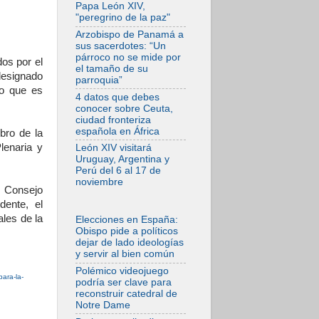
Papa: «Hoy nos
Papa León XIV,
sentimos Iglesia»
"peregrino de la paz"
06.08.2026
Arzobispo de Panamá a
Líbano: Reanudan
sus sacerdotes: “Un
los coloquios en
párroco no se mide por
os por el
Roma en medio de
el tamaño de su
tensiones y ataques
designado
parroquia”
en el sur del país
io que es
4 datos que debes
06.08.2026
conocer sobre Ceuta,
Hiroshima y
ciudad fronteriza
Nagasaki, 81 años
española en África
bro de la
después.
Comienzan "Diez
lenaria y
León XIV visitará
Días Oración por la
Uruguay, Argentina y
Paz"
Perú del 6 al 17 de
noviembre
06.08.2026
l Consejo
Pizzaballa en Asís:
ente, el
los cristianos
quieren paz
ales de la
Elecciones en España:
Obispo pide a políticos
06.08.2026
dejar de lado ideologías
Sturla: La visita de
y servir al bien común
León XIV será una
buena noticia para
Polémico videojuego
todo el Uruguay
para-la-
podría ser clave para
reconstruir catedral de
06.08.2026
Notre Dame
León XIV: La
revolución del