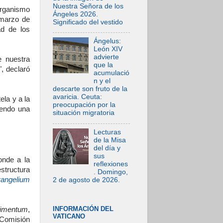
Nuestra Señora de los
ganismo
Ángeles 2026.
 marzo de
Significado del vestido
ad de los
Ángelus:
León XIV
advierte
e nuestra
que la
, declaró
acumulació
n y el
descarte son fruto de la
avaricia. Ceuta:
ela y a la
preocupación por la
iendo una
situación migratoria
Lecturas
de la Misa
del día y
sus
onde a la
reflexiones
structura
. Domingo,
vangelium
2 de agosto de 2026.
INFORMACIÓN DEL
rimentum
,
VATICANO
 Comisión