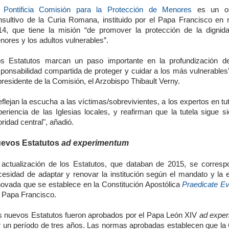
a
Pontificia Comisión para la Protección de Menores
es un or
nsultivo de la Curia Romana, instituido por el Papa Francisco en
14, que tiene la misión “de promover la protección de la dignid
ores y los adultos vulnerables”.
os Estatutos marcan un paso importante en la profundización d
sponsabilidad compartida de proteger y cuidar a los más vulnerables"
presidente de la Comisión, el Arzobispo Thibault Verny.
flejan la escucha a las víctimas/sobrevivientes, a los expertos en tut
periencia de las Iglesias locales, y reafirman que la tutela sigue s
oridad central", añadió.
evos Estatutos
ad experimentum
 actualización de los Estatutos, que databan de 2015, se corresp
cesidad de adaptar y renovar la institución según el mandato y la e
novada que se establece en la Constitución Apostólica
Praedicate E
l Papa Francisco.
s nuevos Estatutos fueron aprobados por el Papa León XIV
ad expe
r un período de tres años. Las normas aprobadas establecen que la