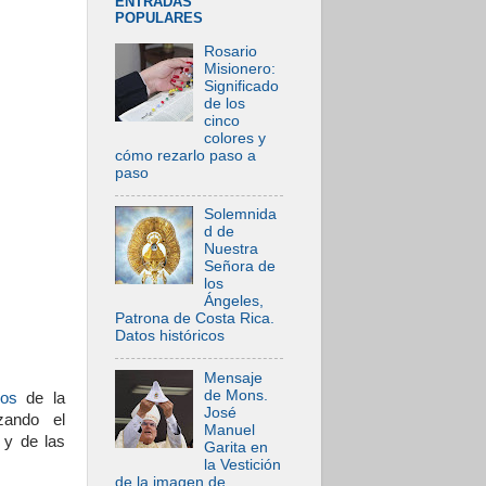
ENTRADAS
POPULARES
Rosario
Misionero:
Significado
de los
cinco
colores y
cómo rezarlo paso a
paso
Solemnida
d de
Nuestra
Señora de
los
Ángeles,
Patrona de Costa Rica.
Datos históricos
Mensaje
de Mons.
dos
de la
José
zando el
Manuel
 y de las
Garita en
la Vestición
de la imagen de