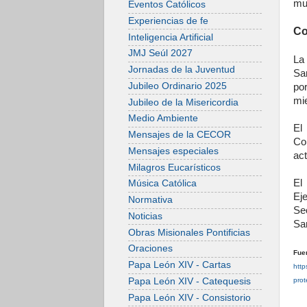
mu
Eventos Católicos
Experiencias de fe
Co
Inteligencia Artificial
JMJ Seúl 2027
La
Jornadas de la Juventud
Sa
Jubileo Ordinario 2025
po
mi
Jubileo de la Misericordia
Medio Ambiente
El
Mensajes de la CECOR
Co
Mensajes especiales
act
Milagros Eucarísticos
El
Música Católica
Ej
Normativa
Sec
Noticias
Sa
Obras Misionales Pontificias
Oraciones
Fue
Papa León XIV - Cartas
http
Papa León XIV - Catequesis
pro
Papa León XIV - Consistorio