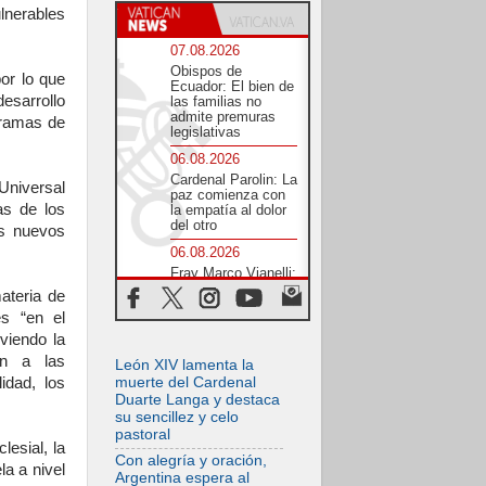
lnerables
07.08.2026
Obispos de
por lo que
Ecuador: El bien de
desarrollo
las familias no
admite premuras
gramas de
legislativas
06.08.2026
Cardenal Parolin: La
 Universal
paz comienza con
as de los
la empatía al dolor
del otro
os nuevos
06.08.2026
Fray Marco Vianelli:
Aprender el
ateria de
Evangelio de la Paz
es “en el
en la Escuela de
San Francisco
viendo la
en a las
06.08.2026
León XIV lamenta la
La visita del Papa
idad, los
muerte del Cardenal
León XIV a Asís en
Duarte Langa y destaca
un minuto
su sencillez y celo
pastoral
06.08.2026
esial, la
El agradecimiento
Con alegría y oración,
la a nivel
de los jóvenes al
Argentina espera al