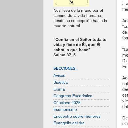
as
fre
Nos lleva de la mano por el
camino de la vida humana,
Ade
desde su concepción hasta la
muerte natural.
“co
de
fo
"Confía en el Señor toda tu
vida y fíate de Él, que Él
“La
sabrá lo que hace"
me
Salmo 37, 5
Di
Est
SECCIONES:
Avisos
Ad
Bioética
no
Cisma
de
es
Congreso Eucarístico
ví
Cónclave 2025
da
Ecumenismo
Encuentro sobre menores
De
Evangelio del día
ela