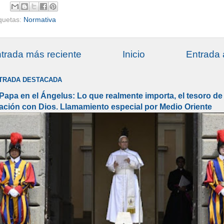
iquetas:
Normativa
trada más reciente
Inicio
Entrada 
TRADA DESTACADA
 Papa en el Ángelus: Lo que realmente importa, el tesoro de 
lación con Dios. Llamamiento especial por Medio Oriente