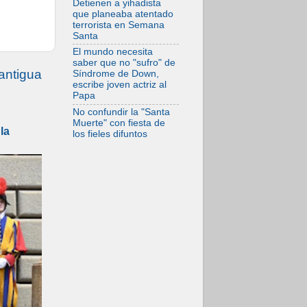
Detienen a yihadista
Evangelio derriba
que planeaba atentado
los muros que
terrorista en Semana
separan
Santa
El mundo necesita
saber que no "sufro" de
antigua
Síndrome de Down,
escribe joven actriz al
Papa
No confundir la "Santa
Muerte" con fiesta de
la
los fieles difuntos