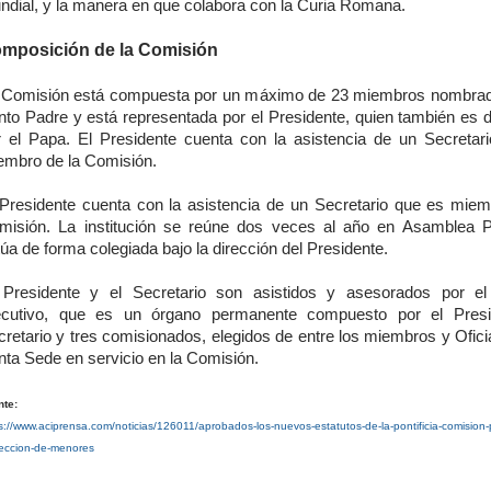
ndial, y la manera en que colabora con la Curia Romana.
mposición de la Comisión
 Comisión está compuesta por un máximo de 23 miembros nombrad
nto Padre y está representada por el Presidente, quien también es 
r el Papa. El Presidente cuenta con la asistencia de un Secretar
embro de la Comisión.
 Presidente cuenta con la asistencia de un Secretario que es miem
misión. La institución se reúne dos veces al año en Asamblea P
úa de forma colegiada bajo la dirección del Presidente.
 Presidente y el Secretario son asistidos y asesorados por e
ecutivo, que es un órgano permanente compuesto por el Presid
retario y tres comisionados, elegidos de entre los miembros y Ofici
nta Sede en servicio en la Comisión.
nte:
s://www.aciprensa.com/noticias/126011/aprobados-los-nuevos-estatutos-de-la-pontificia-comision-
teccion-de-menores