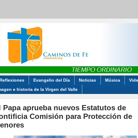
Reflexiones
Evangelio del Día
Noticias
Música
Vid
magen e historia de la Virgen del Valle
l Papa aprueba nuevos Estatutos de
ontificia Comisión para Protección de
enores